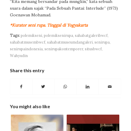
“Kita memang bersandar pada mungkin,” kata sebuah
suara dalam sajak “Pada Sebuah Pantai: Interlude” (1973)
Goenawan Mohamad.
*Kurator seni rupa. Tinggal di Yogyakarta
Tags:
polemikseni
,
polemiksenirupa
,
sahabatgaleribwcf
,
sahabatmusembwcf
,
sahabatmuseumdangaleri
,
senirupa
,
senirupaindonesia
,
senirupakontemporer
,
situsbwcf
,
Wahyudin
Share this entry
You might also like