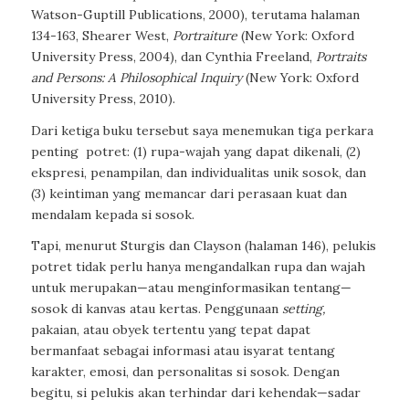
Watson-Guptill Publications, 2000), terutama halaman
134-163, Shearer West,
Portraiture
(New York: Oxford
University Press, 2004), dan
Cynthia Freeland,
Portraits
and Persons: A Philosophical Inquiry
(New York: Oxford
University Press, 2010).
Dari ketiga buku tersebut saya menemukan tiga perkara
penting potret: (1) rupa-wajah yang dapat dikenali, (2)
ekspresi, penampilan, dan individualitas unik sosok, dan
(3) keintiman yang memancar dari perasaan kuat dan
mendalam kepada si sosok.
Tapi, menurut Sturgis dan Clayson (halaman 146), pelukis
potret tidak perlu hanya mengandalkan rupa dan wajah
untuk merupakan—atau menginformasikan tentang—
sosok di kanvas atau kertas. Penggunaan
setting,
pakaian,
atau obyek tertentu yang tepat dapat
bermanfaat sebagai informasi atau isyarat tentang
karakter, emosi, dan personalitas si sosok. Dengan
begitu, si pelukis akan terhindar dari kehendak—sadar