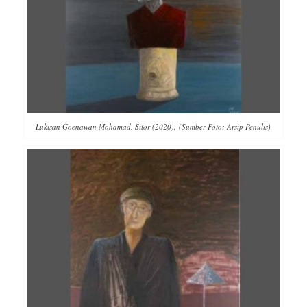
Lukisan Goenawan Mohamad, Sitor (2020). (Sumber Foto: Arsip Penulis)