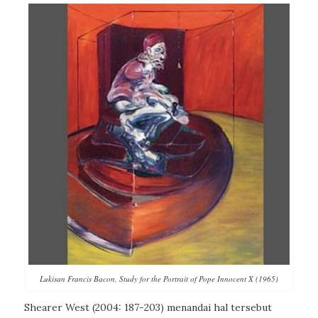
Lukisan Francis Bacon, Study for the Portrait of Pope Innocent X (1965)
Shearer West (2004: 187-203) menandai hal tersebut