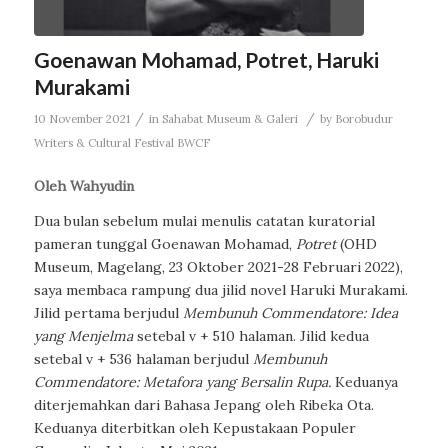
Goenawan Mohamad, Potret, Haruki
Murakami
/
/
10 November 2021
in
Sahabat Museum & Galeri
by
Borobudur
Writers & Cultural Festival BWCF
Oleh Wahyudin
Dua bulan sebelum mulai menulis catatan kuratorial
pameran tunggal Goenawan Mohamad,
Potret
(OHD
Museum, Magelang, 23 Oktober 2021-28 Februari 2022),
saya membaca rampung dua jilid novel Haruki Murakami.
Jilid pertama berjudul
Membunuh Commendatore: Idea
yang Menjelma
setebal v + 510 halaman. Jilid kedua
setebal v + 536 halaman berjudul
Membunuh
Commendatore: Metafora yang Bersalin Rupa.
Keduanya
diterjemahkan dari Bahasa Jepang oleh Ribeka Ota.
Keduanya diterbitkan oleh Kepustakaan Populer