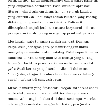
Pihak kurator lantas mengemasnya dalam paket pameran
yang diupayakan bermuatan. Pada kurun ini apresiasi
literer mulai dituliskan dalam hampir seluruh katalog
yang diterbitkan. Penulisnya adalah kurator, yang kadang
didukung pengamat seni dan kritikus. Tulisan itu
diharapkan bisa jadi jembatan antara karya seni, pikiran
perupa dan kurator, dengan segenap penikmat pameran.
Meski salah satu tujuannya adalah mendistribusikan
karya visual, sebagian para pemamer enggan untuk
mengekspos nominal dalam katalog. Tidak seperti zaman
Bataviasche Kunstkring atau Balai Budaya yang terang-
terangan. Institusi pemamer kurun ini hanya mencetak
price list
di kertas yang disembunyikan di dalam map.
Tipografinya bagus, hurufnya kecil-kecil, meski bilangan
rupiahnya bisa jadi sungguh besar.
Situasi pameran yang “komersial elegan” ini secara cepat
terbentuk, lantaran para pemilik institusi pemamer
umumnya berangkat bukan dari dunia seni rupa. Mereka
ada yang bermula dari juragan tembakau, pengusaha