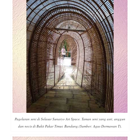
Pagelaran seni di Selasar Sunaryo Art Space. Taman seni yang asri, anggun
dan necis di Bukit Pakar Timur, Bandung.(Sumber: Agus Dermawan T).