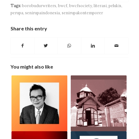
Tags:
borobudurwriters
,
bwcf
,
bwcfsociety
,
literasi
,
pelukis
,
perupa
,
senirupaindonesia
,
senirupakontemporer
Share this entry
You might also like