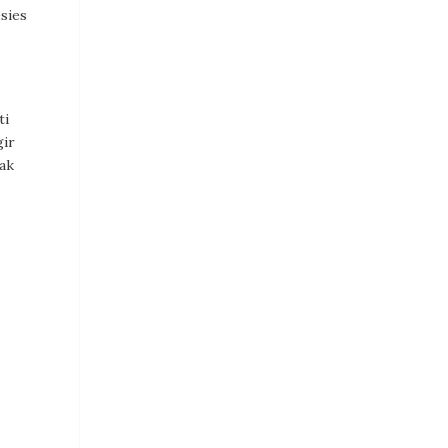
sies
ti
gir
ak