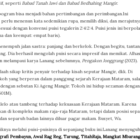
if, seperti
Babad Tanah Jawi dan Babad Bedhahing Mangir.
ogram bisa menjadi bahan pertimbangan dan perimbangan.Ini
perlu menenun kata sedemikian rupa, memilih diksi, dan merajutny
suai dengan konvensi puisi tegalerin 2:4:2:4. Puisi jenis ini berpola
dua dan keempat: empat baris).
enempuh jalan sastra: panjang dan berkelok. Dengan begitu, tanta
g. Dia berhasil mengolah puisi secara impresif dan memikat. Alhasi
n melampaui karya Lanang sebelumnya,
Pengakon Jonggrang
(2023).
elaah sikap kritis penyair terhadap kisah seputar Mangir, dkk. Di
koh yang berperan dalam panggung sejarah Kerajaan Mataram, sal
r dengan sebutan Ki Ageng Mangir. Tokoh ini hidup sezaman dengan
601M).
alelo atau tambeng terhadap kekuasaan Kerajaan Mataram. Karena
an di kompleks makam raja-raja Mataram, tetapi dalam posisi sep
dan separuh badan lainnya diluar pagar makam. Busyet, Wa.
iknya melalui puisi-puisinya di sepanjang buku ini.Lanang menyugu
grafi Pembayun, Awal Rag Reg, Tarung, TitahRaja, Mangkat Mbarang