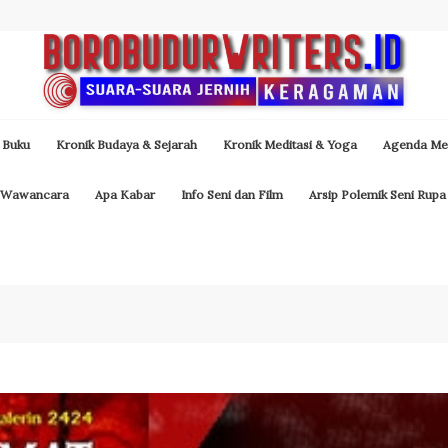
 Buku
Kronik Budaya & Sejarah
Kronik Meditasi & Yoga
Agenda Med
Wawancara
Apa Kabar
Info Seni dan Film
Arsip Polemik Seni Rupa