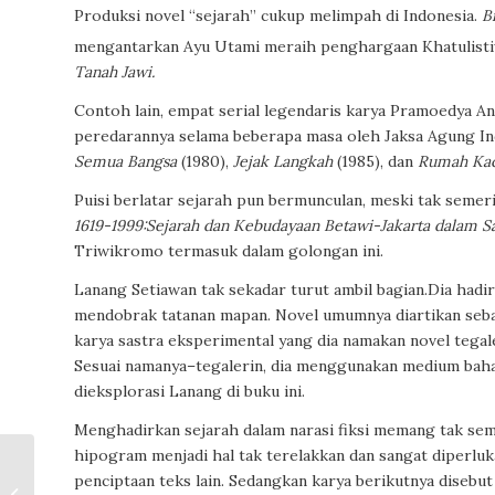
Produksi novel “sejarah” cukup melimpah di Indonesia.
B
mengantarkan Ayu Utami meraih penghargaan Khatulisti
Tanah Jawi.
Contoh lain, empat serial legendaris karya Pramoedya An
peredarannya selama beberapa masa oleh Jaksa Agung In
Semua Bangsa
(1980),
Jejak Langkah
(1985), dan
Rumah Ka
Puisi berlatar sejarah pun bermunculan, meski tak semeri
1619-1999:Sejarah dan Kebudayaan Betawi-Jakarta dalam S
Triwikromo termasuk dalam golongan ini.
Lanang Setiawan tak sekadar turut ambil bagian.Dia hadi
mendobrak tatanan mapan. Novel umumnya diartikan sebaga
karya sastra eksperimental yang dia namakan novel tegaler
Sesuai namanya–tegalerin, dia menggunakan medium baha
dieksplorasi Lanang di buku ini.
Menghadirkan sejarah dalam narasi fiksi memang tak s
hipogram menjadi hal tak terelakkan dan sangat diperluka
penciptaan teks lain. Sedangkan karya berikutnya disebut
Puisi-Puisi Dian