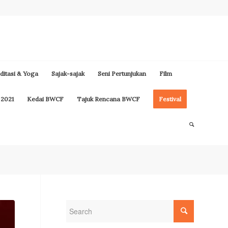
itasi & Yoga
Sajak-sajak
Seni Pertunjukan
Film
 2021
Kedai BWCF
Tajuk Rencana BWCF
Festival