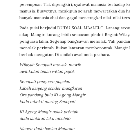
perempuan. Tak dipungkiri, syahwat manusia terhadap k
manusia. Busyetnya, meskipun sejarah mewartakan dua hal
banyak manusia abai dan gagal mencongkel nilai-nilai ter
Pada puisi berjudul DUDU SOAL MBALÉLO, Lanang seca
sikap Mangir, kurang lebih semacam pledoi. Begini: Wilay
penguasa lalim. Segenap bangsawan menolak. Tak pandan
menolak perintah. Bukan lantaran memberontak. Mangir 
berhak mengatur. Di sinilah awal mula prahara.
Wilayah Senopati mowak-mawik
awit kulon tekan wétan pojok
Senopati penguasa pugalan
kabéh kanjeng sonder mangkiran
Ora pandang bulu Ki Ageng Mangir
kudu mbekti maring Senopati
Ki Ageng Mangir nolak préntah
dudu lantaran laku mbalélo
Mangir dudu bagian Mataram