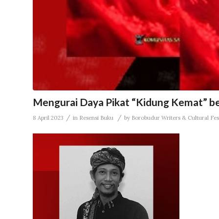
Mengurai Daya Pikat “Kidung Kemat” b
/
/
8 April 2023
in
Resensi Buku
by
Borobudur Writers & Cultural Fes