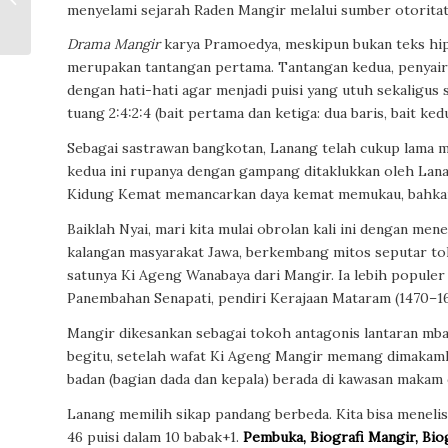
menyelami sejarah Raden Mangir melalui sumber otoritat
Chandra
Drama Mangir
karya Pramoedya, meskipun bukan teks hip
merupakan tantangan pertama. Tantangan kedua, penyair 
dengan hati-hati agar menjadi puisi yang utuh sekaligus se
tuang 2:4:2:4 (bait pertama dan ketiga: dua baris, bait ke
Sebagai sastrawan bangkotan, Lanang telah cukup lama m
kedua ini rupanya dengan gampang ditaklukkan oleh Lanan
Kidung Kemat
memancarkan daya kemat memukau, bahka
Baiklah Nyai, mari kita mulai obrolan kali ini dengan men
kalangan masyarakat Jawa, berkembang mitos seputar to
satunya Ki Ageng Wanabaya dari Mangir. Ia lebih popule
Panembahan Senapati, pendiri Kerajaan Mataram (1470–1
Mangir dikesankan sebagai tokoh antagonis lantaran mb
begitu, setelah wafat Ki Ageng Mangir memang dimakamk
badan (bagian dada dan kepala) berada di kawasan makam 
Lanang memilih sikap pandang berbeda. Kita bisa menelis
46 puisi dalam 10 babak+1.
Pembuka, Biografi Mangir, Bio