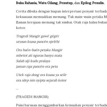
Buka Rahasia, Watu Gilang, Penutup,
dan
Epilog Penulis.
Cerita dibuka dengan luapan interpretasi penyair terha
kekuasaan memuakkan memang. Tak main-main petaka Mang
Zaman kerajaan memang tak simbai. Otak raja kalau bukan
kotor.
Tragedi Mangir gawé gégér
urusan kuasa pancén njeléhi
Ora baén-baén petaka Mangir
mbetot ati nguras banyu mata
Salah siji kudu pralaya
jaman raja pancén ora peta
Utek raja dong ora kuasa ya selir
ora idep isin nyipta sejarah kotor
…
(TRAGEDI MANGIR)
Puisi barusan menggambarkan kemuakan penyair terhadap 