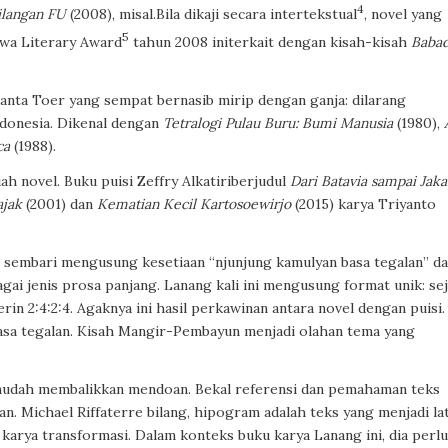
4
ilangan FU
(2008), misal.Bila dikaji secara intertekstual
, novel yang
5
wa Literary Award
tahun 2008 initerkait dengan kisah-kisah
Baba
anta Toer yang sempat bernasib mirip dengan ganja: dilarang
donesia. Dikenal dengan
Tetralogi Pulau Buru: Bumi Manusia
(1980),
ca
(1988).
ah novel. Buku puisi Zeffry Alkatiriberjudul
Dari Batavia sampai Jaka
ajak
(2001) dan
Kematian Kecil Kartosoewirjo
(2015) karya Triyanto
r sembari mengusung kesetiaan “njunjung kamulyan basa tegalan” d
i jenis prosa panjang. Lanang kali ini mengusung format unik: sej
in 2:4:2:4. Agaknya ini hasil perkawinan antara novel dengan puisi.
sa tegalan. Kisah Mangir-Pembayun menjadi olahan tema yang
emudah membalikkan mendoan. Bekal referensi dan pemahaman teks
n. Michael Riffaterre bilang, hipogram adalah teks yang menjadi la
 karya transformasi. Dalam konteks buku karya Lanang ini, dia perlu