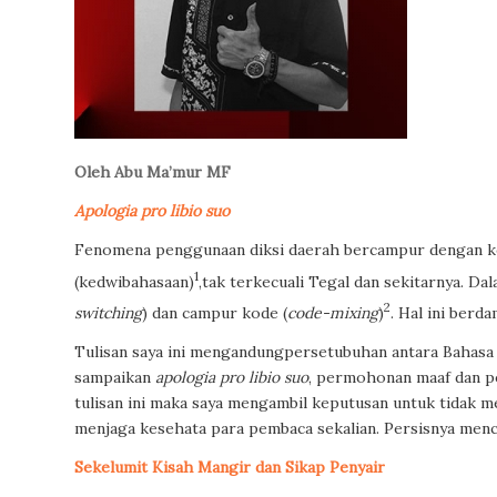
Oleh Abu Ma’mur MF
Apologia pro libio suo
Fenomena penggunaan diksi daerah bercampur dengan ko
1
(kedwibahasaan)
,tak terkecuali Tegal dan sekitarnya. Dala
2
switching
) dan campur kode (
code-mixing
)
. Hal ini berd
Tulisan saya ini mengandungpersetubuhan antara Bahasa I
sampaikan
apologia pro libio suo
, permohonan maaf dan pe
tulisan ini maka saya mengambil keputusan untuk tidak me
menjaga kesehata para pembaca sekalian. Persisnya menc
Sekelumit Kisah Mangir dan Sikap Penyair