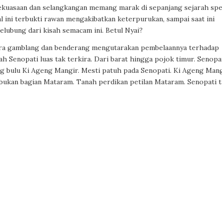
ekuasaan dan selangkangan memang marak di sepanjang sejarah spe
 ini terbukti rawan mengakibatkan keterpurukan, sampai saat ini
selubung dari kisah semacam ini. Betul Nyai?
ra gamblang dan benderang mengutarakan pembelaannya terhadap
ah Senopati luas tak terkira. Dari barat hingga pojok timur. Senopa
g bulu Ki Ageng Mangir. Mesti patuh pada Senopati. Ki Ageng Man
bukan bagian Mataram. Tanah perdikan petilan Mataram. Senopati t