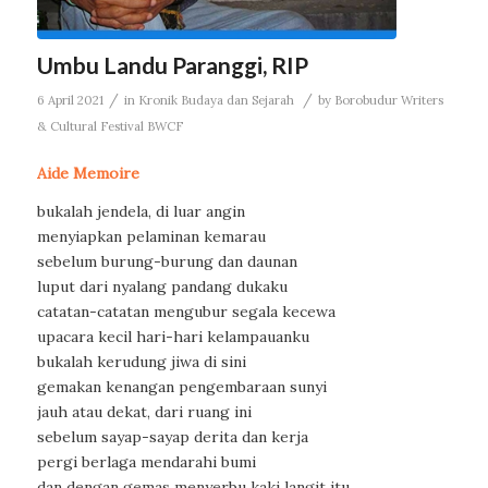
Umbu Landu Paranggi, RIP
/
/
6 April 2021
in
Kronik Budaya dan Sejarah
by
Borobudur Writers
& Cultural Festival BWCF
Aide Memoire
bukalah jendela, di luar angin
menyiapkan pelaminan kemarau
sebelum burung-burung dan daunan
luput dari nyalang pandang dukaku
catatan-catatan mengubur segala kecewa
upacara kecil hari-hari kelampauanku
bukalah kerudung jiwa di sini
gemakan kenangan pengembaraan sunyi
jauh atau dekat, dari ruang ini
sebelum sayap-sayap derita dan kerja
pergi berlaga mendarahi bumi
dan dengan gemas menyerbu kaki langit itu