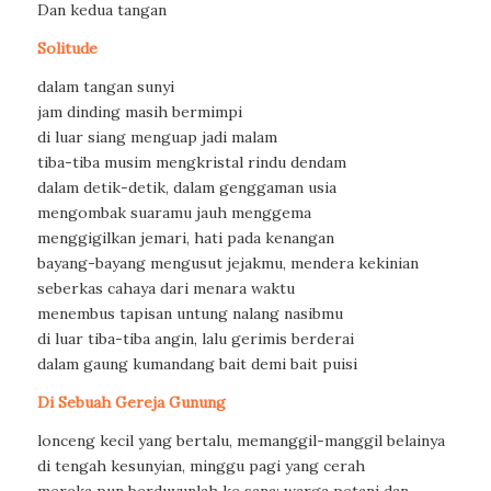
Dan kedua tangan
Solitude
dalam tangan sunyi
jam dinding masih bermimpi
di luar siang menguap jadi malam
tiba-tiba musim mengkristal rindu dendam
dalam detik-detik, dalam genggaman usia
mengombak suaramu jauh menggema
menggigilkan jemari, hati pada kenangan
bayang-bayang mengusut jejakmu, mendera kekinian
seberkas cahaya dari menara waktu
menembus tapisan untung nalang nasibmu
di luar tiba-tiba angin, lalu gerimis berderai
dalam gaung kumandang bait demi bait puisi
Di Sebuah Gereja Gunung
lonceng kecil yang bertalu, memanggil-manggil belainya
di tengah kesunyian, minggu pagi yang cerah
mereka pun berduyunlah ke sana: warga petani dan