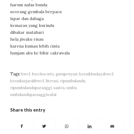
harum nafas bunda
seorang gembala berpacu
lapar dan dahaga
kemarau yang kurindu
dibakar matahari
hela jiwaku risau
karena kumau lebih cinta
hunjam aku ke bibir cakrawala
Tags:
bwcf
,
bwcfsociety
,
gurupenyair
,
kronikbudayabwcf
,
kroniksejarahbwcf
,
literasi
,
ripumbulandu
,
ripumbulanduparanggi
,
sastra
,
umbu
,
umbulanduparanggiwafat
Share this entry