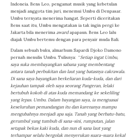
Indoneia. Bens Leo, pengamat musik yang kebetulan
menjadi anggota tim juri, menemui Umbu di Denpasar.
Umbu ternyata menerima hangat. Seperti diceritakan
Bens saat itu, Umbu mengatakan ia tak ingin pergi ke
Jakarta bila menerima
award
apapaun. Bens Leo lalu
diajak Umbu bertemu dengan para penyair muda Bali.
Dalam sebuah buku, almarhum Sapardi Djoko Damono
pernah menulis Umbu. Tulisnya: “
Setiap ingat Umbu,
saya suka membayangkan sabana yang membentang
antara tanah perbukitan dan laut yang batasnya cakrawala.
Di sana saya bayangkan berkeliaran kuda-kuda, dan dari
kejauhan tampak oleh saya seorang Pangeran, lelaki
bertubuh kokoh di atas kuda memandang ke sekeliling
yang lepas. Umbu. Dalam bayangan saya, ia menguasai
keseluruhan pemandangan itu dan karenanya mampu
mengubahnya menjadi apa saja. Tanah yang berbatu-batu,
gerumbul yang tumbuh di sana-sini, rumputan, jalan
setapak bekas kaki kuda, dan nun di sana laut yang
terhampar selalu bergolak menyerukan suara-suara kekal