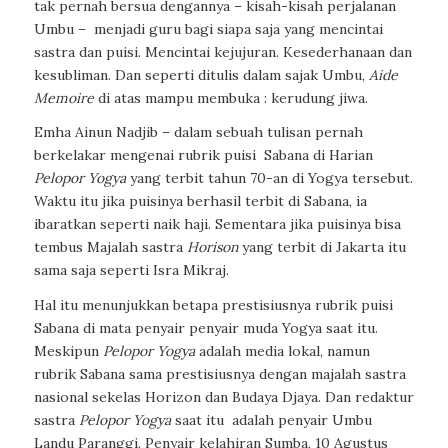
tak pernah bersua dengannya – kisah-kisah perjalanan
Umbu – menjadi guru bagi siapa saja yang mencintai
sastra dan puisi. Mencintai kejujuran. Kesederhanaan dan
kesubliman. Dan seperti ditulis dalam sajak Umbu,
Aide
Memoire
di atas mampu membuka : kerudung jiwa.
Emha Ainun Nadjib – dalam sebuah tulisan pernah
berkelakar mengenai rubrik puisi Sabana di Harian
Pelopor Yogya
yang terbit tahun 70-an di Yogya tersebut.
Waktu itu jika puisinya berhasil terbit di Sabana, ia
ibaratkan seperti naik haji. Sementara jika puisinya bisa
tembus Majalah sastra
Horison
yang terbit di Jakarta itu
sama saja seperti Isra Mikraj.
Hal itu menunjukkan betapa prestisiusnya rubrik puisi
Sabana di mata penyair penyair muda Yogya saat itu.
Meskipun
Pelopor Yogya
adalah media lokal, namun
rubrik Sabana sama prestisiusnya dengan majalah sastra
nasional sekelas Horizon dan Budaya Djaya. Dan redaktur
sastra
Pelopor Yogya
saat itu adalah penyair Umbu
Landu Paranggi. Penyair kelahiran Sumba, 10 Agustus