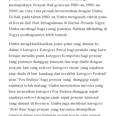
memupuknya. Penyair Bali generasi 1980-an, 1990-an,
2000-an, rata-rata pernah bersentuhan dengan Umbu.
Di Bali, pada tahun 1980-an Umbu mengasuh rubrik puisi
di Koran
Bali Post
. Sebagaimana di Harian
Persada Yogya
,
Umbu membagi-bagi ruang puisinya. Bahkan dibanding di
Yogya pembagiannya lebih banyak.
Umbu mengklasifikasikan puisi-puisi yang dimuat ke
dalam 4 kategori. Kategori Pawai bagi pemula yang baru
belajar menulis puisi, kategori Kompetisi bagi penyair
yang puisinya dianggap lumayan dan siap diadu dengan
penyair lain yang selevel, kategori enyair yang sajaknya
siap diadu di luar kandang dan terakhir kategori Posbud”
atau “Pos Budaya” bagi penyair yang dianggap sajak-
sajaknya telah matang. Umbu menyatakan mereka yang
bisa menembus kategori Pos Budaya dianggap sajak-
sajaknya selevel dengan sajak-sajak penyair nasional
yang dimuat di Horison. Umbu juga membuat kategori
“Solo Run” bagi penyair yang karyanya ditampilkan
tunggal dalam satu halaman penuh koran yang sangat