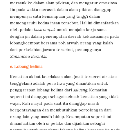
merasuk ke dalam alam pikiran, dan mengatur emosinya.
Jin pada waktu merasuk dalam alam pikiran dianggap
mempunyai satu kemampuan yang tinggi dalam
memengaruhi kedua insan tersebut. Hal ini dimanfaatkan
oleh pelaku
basirompak
untuk menjalin kerja sama
dengan jin dalam penempatan daerah kekuasaannya pada
lobangkeempat bersama roh arwah orang yang kalah
dari perkelahian jawara tersebut, penunggunya
Simambau Barantai
.
e. Lobang kelima
Kematian akibat kecelakaan alam (mati terseret air atau
tenggelam) adalah peristiwa yang dinantikan untuk
penggarapan lobang kelima dari
saluang.
Kematian
seperti ini dianggap sebagai sebuah kematian yang tidak
wajar. Roh mayat pada saat itu dianggap masih
bergentayangan dan membutuhkan pertolongan dari
orang lain yang masih hidup. Kesempatan seperti ini
dimanfaatkan oleh si pelaku dan dijadikan sebagai
pesuruh untuk menghuni lobang kelima bersama jin pada