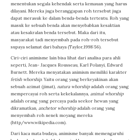
menentukan segala kehendak serta kemauan yang harus
dilayani. Mereka juga beranggapan roh tersebut juga
dapat merasuk ke dalam benda-benda tertentu. Roh yang
masuk ke sebuah benda akan menyebabkan kesaktian
atau kesakralan benda tersebut. Maka dari itu,
masyarakat tadi menyembah pada roh-roh tersebut
supaya selamat dari bahaya (Taylor,1998:56).
Ciri-ciri animisme lain bisa lihat dari analisa para ahli
seperti, Jean- Jacques Rousseau, Karl Polanyi, Edward
Burnett. Mereka menyatakan animism memiliki karakter
fetish whorship
. Yaitu
orang yang berkeyakinan akan
sebuah azimat (jimat),
natura whorship
adalah orang yang
mempercayai roh serta kekekalannya,
animal whorship
adalah orang yang percaya pada seekor hewan yang
dikramatkan,
anchetor whorship
adalah orang yang
menyembah roh nenek moyang mereka
(http/www.wikipedia.com).
Dari kaca mata budaya, animisme banyak memengaruhi