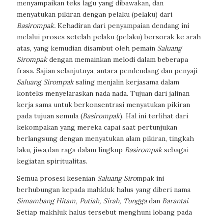
menyampaikan teks lagu yang dibawakan, dan
menyatukan pikiran dengan pelaku (pelaku) dari
Basirompak.
Kehadiran dari penyampaian dendang ini
melalui proses setelah pelaku (pelaku) bersorak ke arah
atas, yang kemudian disambut oleh pemain
Saluang
Sirompak
dengan memainkan melodi dalam beberapa
frasa. Sajian selanjutnya, antara pendendang dan penyaji
Saluang Sirompak
saling menjalin kerjasama dalam
konteks menyelaraskan nada nada. Tujuan dari jalinan
kerja sama untuk berkonsentrasi menyatukan pikiran
pada tujuan semula (
Basirompak
). Hal ini terlihat dari
kekompakan yang mereka capai saat pertunjukan
berlangsung dengan menyatukan alam pikiran, tingkah
laku, jiwa,dan raga dalam lingkup
Basirompak
sebagai
kegiatan spiritualitas.
Semua prosesi kesenian
Saluang Siro
mpak
ini
berhubungan kepada mahkluk halus yang diberi nama
Simambang
Hitam, Putiah, Sirah, Tungga
dan
Barantai
.
Setiap makhluk halus tersebut menghuni lobang pada