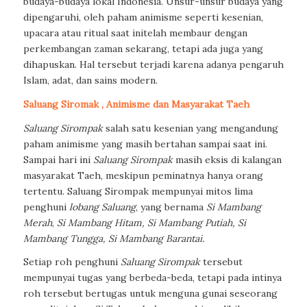
budaya-budaya lokal
Indonesia
.
Unsur-unsur budaya yang
dipengaruhi, oleh paham animisme seperti kesenian,
upacara atau ritual
saat initelah membaur dengan
perkembangan zaman sekarang, tetapi ada juga yang
dihapuskan. Hal tersebut terjadi karena adanya pengaruh
Islam, adat, dan sains modern.
Saluang Siromak , Animisme dan Masyarakat Taeh
Saluang Sirompak
salah satu kesenian yang mengandung
paham animisme yang masih bertahan sampai saat ini.
Sampai hari ini
Saluang Sirompak
masih eksis di kalangan
masyarakat Taeh, meskipun peminatnya hanya orang
tertentu.
Saluang Sirompak
mempunyai mitos lima
penghuni
lobang Saluang
,
yang bernama
Si Mambang
Merah
,
Si Mambang Hitam, Si Mambang Putiah, Si
Mambang Tungga, Si Mambang Barantai.
Setiap roh penghuni
Saluang Sirompak
tersebut
mempunyai tugas yang berbeda-beda, tetapi pada intinya
roh tersebut bertugas untuk menguna gunai seseorang