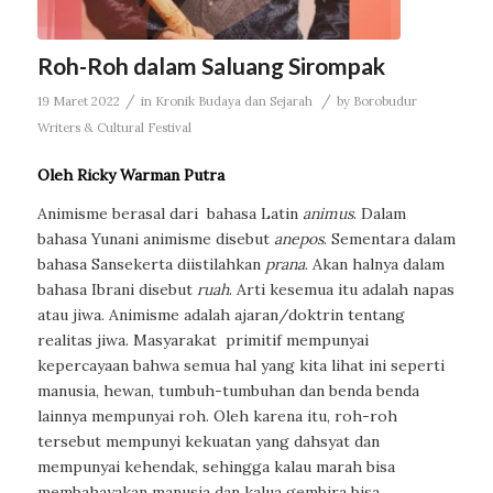
Roh-Roh dalam Saluang Sirompak
/
/
19 Maret 2022
in
Kronik Budaya dan Sejarah
by
Borobudur
Writers & Cultural Festival
Oleh Ricky Warman Putra
Animisme berasal dari
bahasa Latin
animus
. Dalam
bahasa Yunani animisme disebut
anepos
.
Sementara dalam
bahasa Sansekerta diistilahkan
prana
.
Akan halnya dalam
bahasa Ibrani disebut
ruah
. Arti kesemua itu adalah napas
atau jiwa. Animisme adalah ajaran/doktrin tentang
realitas jiwa. Masyarakat
primitif mempunyai
kepercayaan bahwa semua hal yang kita lihat ini seperti
manusia, hewan, tumbuh-tumbuhan dan benda benda
lainnya mempunyai roh. Oleh karena itu, roh-roh
tersebut mempunyi kekuatan yang dahsyat dan
mempunyai kehendak, sehingga kalau marah bisa
membahayakan manusia dan kalua gembira bisa