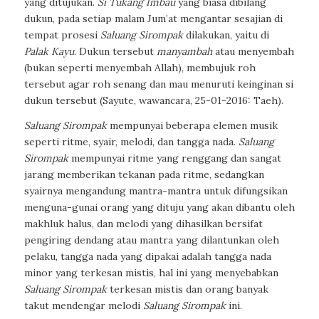
yang ditujukan.
Si Tukang Imbau
yang biasa dibilang
dukun, pada setiap malam Jum’at mengantar sesajian di
tempat prosesi
Saluang Sirompak
dilakukan, yaitu di
Palak Kayu
. Dukun tersebut
manyambah
atau menyembah
(bukan seperti menyembah Allah), membujuk roh
tersebut agar roh senang dan mau menuruti keinginan si
dukun tersebut (Sayute, wawancara, 25-01-2016: Taeh).
Saluang Sirompak
mempunyai beberapa elemen musik
seperti ritme, syair, melodi, dan tangga nada.
Saluang
Sirompak
mempunyai ritme yang renggang dan sangat
jarang memberikan tekanan pada ritme, sedangkan
syairnya mengandung mantra-mantra untuk difungsikan
menguna-gunai orang yang dituju yang akan dibantu oleh
makhluk halus, dan melodi yang dihasilkan bersifat
pengiring dendang atau mantra yang dilantunkan oleh
pelaku, tangga nada yang dipakai adalah tangga nada
minor yang terkesan mistis, hal ini yang menyebabkan
Saluang Sirompak
terkesan mistis dan orang banyak
takut mendengar melodi
Saluang Sirompak
ini.