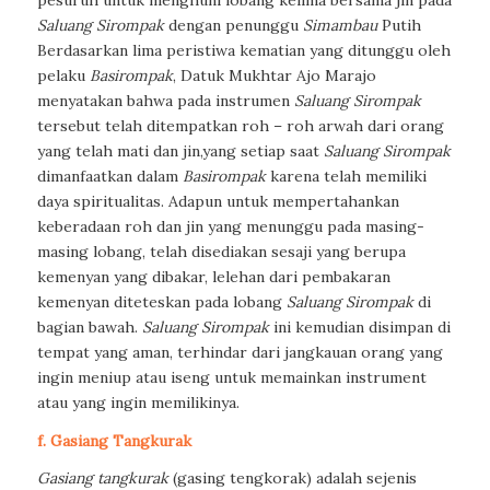
Saluang Sirompak
dengan penunggu
Simambau
Putih
Berdasarkan lima peristiwa kematian yang ditunggu oleh
pelaku
Basirompak
, Datuk Mukhtar Ajo Marajo
menyatakan bahwa pada instrumen
Saluang Sirompak
tersebut telah ditempatkan roh – roh arwah dari orang
yang telah mati dan jin,yang setiap saat
Saluang Sirompak
dimanfaatkan dalam
Basirompak
karena telah memiliki
daya spiritualitas. Adapun untuk mempertahankan
keberadaan roh dan jin yang menunggu pada masing-
masing lobang, telah disediakan sesaji yang berupa
kemenyan yang dibakar, lelehan dari pembakaran
kemenyan diteteskan pada lobang
Saluang Sirompak
di
bagian bawah.
Saluang Sirompak
ini kemudian disimpan di
tempat yang aman, terhindar dari jangkauan orang yang
ingin meniup atau iseng untuk memainkan instrument
atau yang ingin memilikinya.
f. Gasiang Tangkurak
Gasiang tangkurak
(gasing tengkorak) adalah sejenis