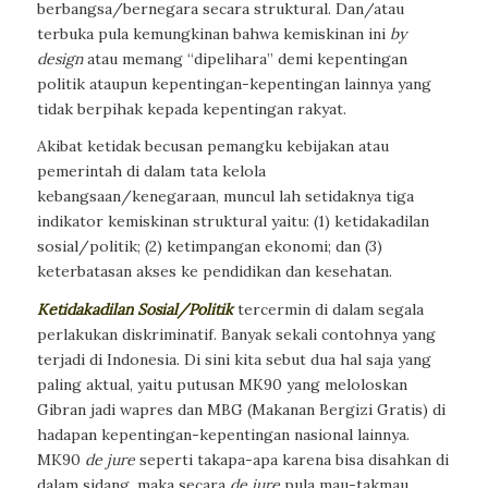
berbangsa/bernegara secara struktural. Dan/atau
terbuka pula kemungkinan bahwa kemiskinan ini
by
design
atau memang “dipelihara” demi kepentingan
politik ataupun kepentingan-kepentingan lainnya yang
tidak berpihak kepada kepentingan rakyat.
Akibat ketidak becusan pemangku kebijakan atau
pemerintah di dalam tata kelola
kebangsaan/kenegaraan, muncul lah setidaknya tiga
indikator kemiskinan struktural yaitu: (1) ketidakadilan
sosial/politik; (2) ketimpangan ekonomi; dan (3)
keterbatasan akses ke pendidikan dan kesehatan.
Ketidakadilan Sosial/Politik
tercermin di dalam segala
perlakukan diskriminatif. Banyak sekali contohnya yang
terjadi di Indonesia. Di sini kita sebut dua hal saja yang
paling aktual, yaitu putusan MK90 yang meloloskan
Gibran jadi wapres dan MBG (Makanan Bergizi Gratis) di
hadapan kepentingan-kepentingan nasional lainnya.
MK90
de jure
seperti takapa-apa karena bisa disahkan di
dalam sidang, maka secara
de jure
pula mau-takmau