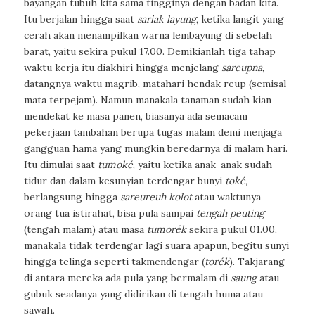
bayangan tubuh kita sama tingginya dengan badan kita.
Itu berjalan hingga saat
sariak layung
, ketika langit yang
cerah akan menampilkan warna lembayung di sebelah
barat, yaitu sekira pukul 17.00. Demikianlah tiga tahap
waktu kerja itu diakhiri hingga menjelang
sareupna
,
datangnya waktu magrib, matahari hendak
reup
(semisal
mata terpejam). Namun manakala tanaman sudah kian
mendekat ke masa panen, biasanya ada semacam
pekerjaan tambahan berupa tugas malam demi menjaga
gangguan hama yang mungkin beredarnya di malam hari.
Itu dimulai saat
tumoké
, yaitu ketika anak-anak sudah
tidur dan dalam kesunyian terdengar bunyi
toké
,
berlangsung hingga
sareureuh kolot
atau waktunya
orang tua istirahat, bisa pula sampai
tengah peuting
(tengah malam) atau masa
tumorék
sekira pukul 01.00,
manakala tidak terdengar lagi suara apapun, begitu sunyi
hingga telinga seperti takmendengar (
torék
). Takjarang
di antara mereka ada pula yang bermalam di
saung
atau
gubuk seadanya yang didirikan di tengah huma atau
sawah.