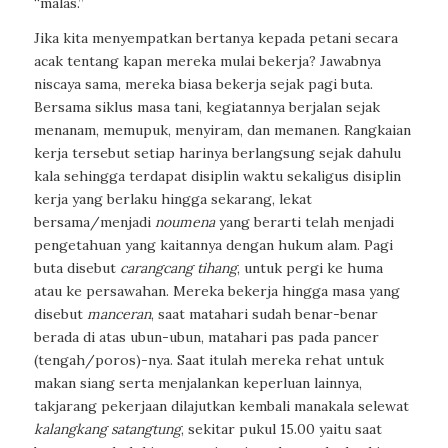
“malas.”
Jika kita menyempatkan bertanya kepada petani secara
acak tentang kapan mereka mulai bekerja? Jawabnya
niscaya sama, mereka biasa bekerja sejak pagi buta.
Bersama siklus masa tani, kegiatannya berjalan sejak
menanam, memupuk, menyiram, dan memanen. Rangkaian
kerja tersebut setiap harinya berlangsung sejak dahulu
kala sehingga terdapat disiplin waktu sekaligus disiplin
kerja yang berlaku hingga sekarang, lekat
bersama/menjadi
noumena
yang berarti telah menjadi
pengetahuan yang kaitannya dengan hukum alam. Pagi
buta disebut
carangcang tihang
, untuk pergi ke huma
atau ke persawahan. Mereka bekerja hingga masa yang
disebut
manceran
, saat matahari sudah benar-benar
berada di atas ubun-ubun, matahari pas pada pancer
(tengah/poros)-nya. Saat itulah mereka rehat untuk
makan siang serta menjalankan keperluan lainnya,
takjarang pekerjaan dilajutkan kembali manakala selewat
kalangkang satangtung
, sekitar pukul 15.00 yaitu saat