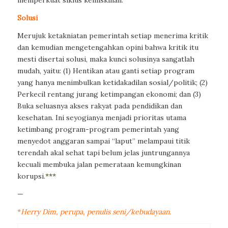
memperkuat siklus kemiskinan.
Solusi
Merujuk ketakniatan pemerintah setiap menerima kritik
dan kemudian mengetengahkan opini bahwa kritik itu
mesti disertai solusi, maka kunci solusinya sangatlah
mudah, yaitu: (1) Hentikan atau ganti setiap program
yang hanya menimbulkan ketidakadilan sosial/politik; (2)
Perkecil rentang jurang ketimpangan ekonomi; dan (3)
Buka seluasnya akses rakyat pada pendidikan dan
kesehatan. Ini seyogianya menjadi prioritas utama
ketimbang program-program pemerintah yang
menyedot anggaran sampai “laput” melampaui titik
terendah akal sehat tapi belum jelas juntrungannya
kecuali membuka jalan pemerataan kemungkinan
korupsi.
***
—
*
Herry Dim,
perupa, penulis seni/kebudayaan.