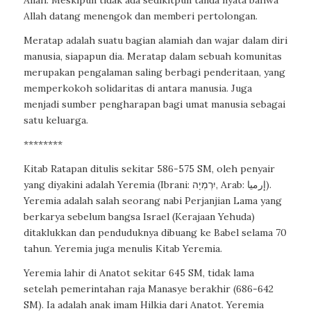
Allah. Meskipun tidak ada sedikitpun tanda nyata bahwa
Allah datang menengok dan memberi pertolongan.
Meratap adalah suatu bagian alamiah dan wajar dalam diri
manusia, siapapun dia. Meratap dalam sebuah komunitas
merupakan pengalaman saling berbagi penderitaan, yang
memperkokoh solidaritas di antara manusia. Juga
menjadi sumber pengharapan bagi umat manusia sebagai
satu keluarga.
********
Kitab Ratapan ditulis sekitar 586-575 SM, oleh penyair
yang diyakini adalah Yeremia (Ibrani: יִרְמְיָה, Arab: إرميا).
Yeremia adalah salah seorang nabi Perjanjian Lama yang
berkarya sebelum bangsa Israel (Kerajaan Yehuda)
ditaklukkan dan penduduknya dibuang ke Babel selama 70
tahun. Yeremia juga menulis Kitab Yeremia.
Yeremia lahir di Anatot sekitar 645 SM, tidak lama
setelah pemerintahan raja Manasye berakhir (686-642
SM). Ia adalah anak imam Hilkia dari Anatot. Yeremia