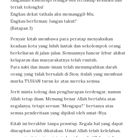
Janganlah Kaututupi telinga-Mu terhadap kesahku dan
teriak tolongku!
Engkau dekat tatkala aku memanggil-Mu,
Engkau berfirman: Jangan takut!”
(Ratapan 3)
Penyair kitab membawa para peratap menyaksikan
keadaan kota yang luluh lantak dan sekolompok orang
berkeliaran di jalan-jalan. Semuannya hancur lebur akibat
kelaparan dan masyarakatnya telah runtuh.
Para nabi dan imam-imam telah menumpahkan darah
orang yang tidak bersalah di Sion, itulah yang membuat
murka TUHAN turun ke atas mereka semua.
Jerit minta tolong dan pengharapan terdengar, namun
Allah tetap diam. Memang benar Allah bertahta atas
segalanya, tetapi seruan “Mengapa?” bertanya atas
semua penderitaan yang dipikul oleh umat-Nya.
Kitab ini berakhir tanpa penutup. Segala hal yang dapat
diucapkan telah dikatakan. Umat Allah telah kelelahan,