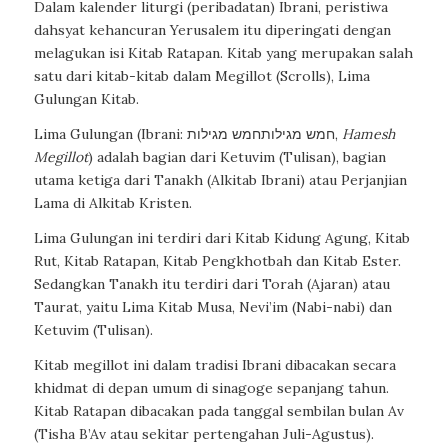
Dalam kalender liturgi (peribadatan) Ibrani, peristiwa
dahsyat kehancuran Yerusalem itu diperingati dengan
melagukan isi Kitab Ratapan. Kitab yang merupakan salah
satu dari kitab-kitab dalam Megillot (Scrolls), Lima
Gulungan Kitab.
Lima Gulungan (Ibrani: חמש מגילותחמש מגילות,
Hamesh
Megillot
) adalah bagian dari Ketuvim (Tulisan), bagian
utama ketiga dari Tanakh (Alkitab Ibrani) atau Perjanjian
Lama di Alkitab Kristen.
Lima Gulungan ini terdiri dari Kitab Kidung Agung, Kitab
Rut, Kitab Ratapan, Kitab Pengkhotbah dan Kitab Ester.
Sedangkan Tanakh itu terdiri dari Torah (Ajaran) atau
Taurat, yaitu Lima Kitab Musa, Nevi’im (Nabi-nabi) dan
Ketuvim (Tulisan).
Kitab megillot ini dalam tradisi Ibrani dibacakan secara
khidmat di depan umum di sinagoge sepanjang tahun.
Kitab Ratapan dibacakan pada tanggal sembilan bulan Av
(Tisha B’Av atau sekitar pertengahan Juli-Agustus).