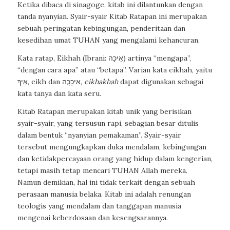
Ketika dibaca di sinagoge, kitab ini dilantunkan dengan
tanda nyanyian. Syair-syair Kitab Ratapan ini merupakan
sebuah peringatan kebingungan, penderitaan dan
kesedihan umat TUHAN yang mengalami kehancuran.
Kata ratap, Eikhah (Ibrani: אֵיכָה) artinya “mengapa”,
“dengan cara apa” atau “betapa”. Varian kata eikhah, yaitu
אֵיךְ, eikh dan אֵיכָכָ֤ה,
eikhakhah
dapat digunakan sebagai
kata tanya dan kata seru.
Kitab Ratapan merupakan kitab unik yang berisikan
syair-syair, yang tersusun rapi, sebagian besar ditulis
dalam bentuk “nyanyian pemakaman”. Syair-syair
tersebut mengungkapkan duka mendalam, kebingungan
dan ketidakpercayaan orang yang hidup dalam kengerian,
tetapi masih tetap mencari TUHAN Allah mereka.
Namun demikian, hal ini tidak terkait dengan sebuah
perasaan manusia belaka. Kitab ini adalah renungan
teologis yang mendalam dan tanggapan manusia
mengenai keberdosaan dan kesengsarannya.