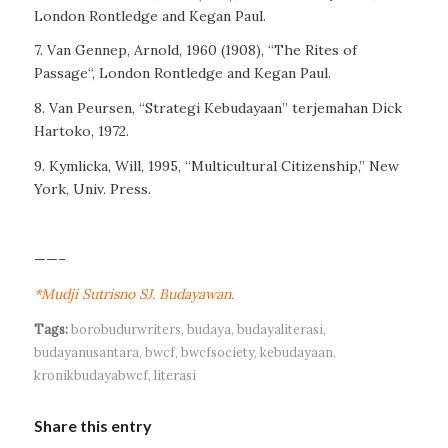
London Rontledge and Kegan Paul.
7. Van Gennep, Arnold, 1960 (1908), “
The Rites of
Passage
“, London Rontledge and Kegan Paul.
8. Van Peursen, “
Strategi Kebudayaan
” terjemahan Dick
Hartoko, 1972.
9. Kymlicka, Will, 1995, “
Multicultural Citizenship
,” New
York, Univ. Press.
——–
*Mudji Sutrisno SJ. Budayawan.
Tags:
borobudurwriters
,
budaya
,
budayaliterasi
,
budayanusantara
,
bwcf
,
bwcfsociety
,
kebudayaan
,
kronikbudayabwcf
,
literasi
Share this entry