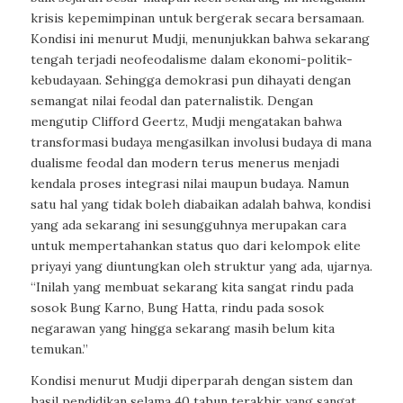
krisis kepemimpinan untuk bergerak secara bersamaan.
Kondisi ini menurut Mudji, menunjukkan bahwa sekarang
tengah terjadi neofeodalisme dalam ekonomi-politik-
kebudayaan. Sehingga demokrasi pun dihayati dengan
semangat nilai feodal dan paternalistik. Dengan
mengutip Clifford Geertz, Mudji mengatakan bahwa
transformasi budaya mengasilkan involusi budaya di mana
dualisme feodal dan modern terus menerus menjadi
kendala proses integrasi nilai maupun budaya. Namun
satu hal yang tidak boleh diabaikan adalah bahwa, kondisi
yang ada sekarang ini sesungguhnya merupakan cara
untuk mempertahankan status
quo
dari kelompok elite
priyayi yang diuntungkan oleh struktur yang ada, ujarnya.
“Inilah yang membuat sekarang kita sangat rindu pada
sosok Bung Karno, Bung Hatta, rindu pada sosok
negarawan yang hingga sekarang masih belum kita
temukan.”
Kondisi menurut Mudji diperparah dengan sistem dan
hasil pendidikan selama 40 tahun terakhir yang sangat