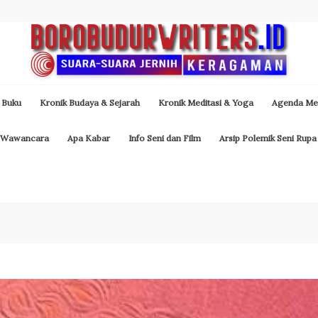
 Buku
Kronik Budaya & Sejarah
Kronik Meditasi & Yoga
Agenda Med
Wawancara
Apa Kabar
Info Seni dan Film
Arsip Polemik Seni Rupa