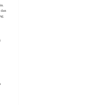
in.
 dan
ng,
i
n