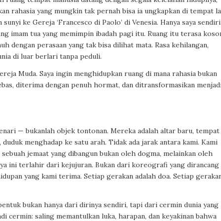
n rahasia yang mungkin tak pernah bisa ia ungkapkan di tempat la
an sunyi ke Gereja
‘Francesco di Paolo’
di Venesia. Hanya saya sendiri
ng imam tua yang memimpin ibadah pagi itu. Ruang itu terasa koso
uh dengan perasaan yang tak bisa dilihat mata. Rasa kehilangan,
ia di luar berlari tanpa peduli.
Gereja Muda. Saya ingin menghidupkan ruang di mana rahasia bukan
ebas, diterima dengan penuh hormat, dan ditransformasikan menjad
nari — bukanlah objek tontonan. Mereka adalah altar baru, tempat
duduk menghadap ke satu arah. Tidak ada jarak antara kami. Kami
sebuah jemaat yang dibangun bukan oleh dogma, melainkan oleh
 ini terlahir dari kejujuran. Bukan dari koreografi yang dirancang
hidupan yang kami terima. Setiap gerakan adalah doa. Setiap geraka
bentuk bukan hanya dari dirinya sendiri, tapi dari cermin dunia yang
adi cermin: saling memantulkan luka, harapan, dan keyakinan bahwa