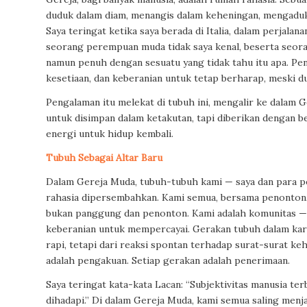
duduk dalam diam, menangis dalam keheningan, mengaduka
Saya teringat ketika saya berada di Italia, dalam perjalan
seorang perempuan muda tidak saya kenal, beserta seora
namun penuh dengan sesuatu yang tidak tahu itu apa. Pen
kesetiaan, dan keberanian untuk tetap berharap, meski dun
Pengalaman itu melekat di tubuh ini, mengalir ke dalam 
untuk disimpan dalam ketakutan, tapi diberikan dengan b
energi untuk hidup kembali.
Tubuh Sebagai Altar Baru
Dalam Gereja Muda, tubuh-tubuh kami — saya dan para pe
rahasia dipersembahkan. Kami semua, bersama penonton, 
bukan panggung dan penonton. Kami adalah komunitas — 
keberanian untuk mempercayai. Gerakan tubuh dalam karya
rapi, tetapi dari reaksi spontan terhadap surat-surat ke
adalah pengakuan. Setiap gerakan adalah penerimaan.
Saya teringat kata-kata Lacan: “Subjektivitas manusia ter
dihadapi.” Di dalam Gereja Muda, kami semua saling menj