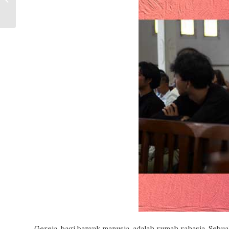
Meneroka Paras
Diversitas
Pengalaman Artistik,...
Gereja, bagi banyak manusia, adalah rumah rahasia. Sebu