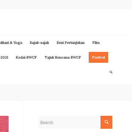
itasi & Yoga
Sajak-sajak
Seni Pertunjukan
Film
 2021
Kedai BWCF
Tajuk Rencana BWCF
Festival