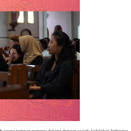
ah ruang tempat manusia datang dengan segala kelelahan hidupnya,