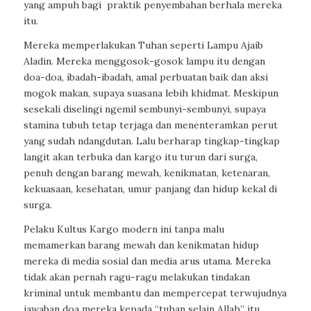
yang ampuh bagi
praktik penyembahan berhala mereka
itu.
Mereka memperlakukan Tuhan seperti Lampu Ajaib
Aladin. Mereka menggosok-gosok lampu itu dengan
doa-doa, ibadah-ibadah, amal perbuatan baik dan aksi
mogok makan, supaya suasana lebih khidmat. Meskipun
sesekali diselingi
ngemil
sembunyi-sembunyi, supaya
stamina tubuh tetap terjaga dan menenteramkan perut
yang sudah
ndangdutan
. Lalu berharap tingkap-tingkap
langit akan terbuka dan kargo itu turun dari surga,
penuh dengan barang mewah, kenikmatan, ketenaran,
kekuasaan, kesehatan, umur panjang dan hidup kekal di
surga.
Pelaku Kultus Kargo modern ini tanpa malu
memamerkan barang mewah dan kenikmatan hidup
mereka di media sosial dan media arus utama. Mereka
tidak akan pernah ragu-ragu melakukan tindakan
kriminal untuk membantu dan mempercepat terwujudnya
jawaban doa mereka kepada “tuhan selain Allah” itu.