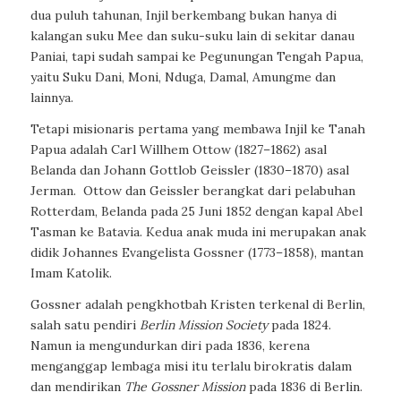
dua puluh tahunan, Injil berkembang bukan hanya di
kalangan suku Mee dan suku-suku lain di sekitar danau
Paniai, tapi sudah sampai ke Pegunungan Tengah Papua,
yaitu Suku Dani, Moni, Nduga, Damal, Amungme dan
lainnya.
Tetapi misionaris pertama yang membawa Injil ke Tanah
Papua adalah Carl Willhem Ottow (1827–1862) asal
Belanda dan Johann Gottlob Geissler (1830–1870) asal
Jerman.
Ottow dan Geissler berangkat dari pelabuhan
Rotterdam, Belanda pada 25 Juni 1852 dengan kapal Abel
Tasman ke Batavia. Kedua anak muda ini merupakan anak
didik Johannes Evangelista Gossner (1773–1858), mantan
Imam Katolik.
Gossner adalah pengkhotbah Kristen terkenal di Berlin,
salah satu pendiri
Berlin Mission Society
pada 1824.
Namun ia mengundurkan diri pada 1836, kerena
menganggap lembaga misi itu terlalu birokratis dalam
dan mendirikan
The Gossner Mission
pada 1836 di Berlin.