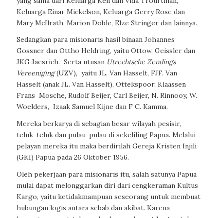
yang sama dari Keluarga Ken dan Vida Trourtman,
Keluarga Einar Mickelson, Keluarga Gerry Rose dan
Mary McIlrath, Marion Doble, Elze Stringer dan lainnya.
Sedangkan para misionaris hasil binaan Johannes
Gossner dan Ottho Heldring, yaitu Ottow, Geissler dan
JKG Jaesrich.
Serta utusan
Utrechtsche Zendings
Vereeniging
(UZV),
yaitu JL. Van Hasselt, FJF. Van
Hasselt (anak JL. Van Hasselt), Ottekspoor, Klaassen
Frans
Mosche, Rudolf Beijer, Carl Beijer, N. Rinnooy, W.
Woelders,
Izaak Samuel Kijne dan F C. Kamma.
Mereka berkarya di sebagian besar wilayah pesisir,
teluk-teluk dan pulau-pulau di sekeliling Papua. Melalui
pelayan mereka itu maka berdirilah Gereja Kristen Injili
(GKI) Papua pada 26 Oktober 1956.
Oleh pekerjaan para misionaris itu, salah satunya Papua
mulai dapat melonggarkan diri dari cengkeraman Kultus
Kargo, yaitu ketidakmampuan seseorang untuk membuat
hubungan logis antara sebab dan akibat. Karena