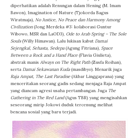
diperhatikan adalah
Renungan dalam Hening
(M. Imam
Bawon),
Imagination of Nature
(Tjokorda Bagus
Wiratmaja),
No Justice, No Peace dan Harmony Among
Civilization
(Jong Merdeka #3: kolaborasi Guntur
Wibowo, MSR dan LaOD3),
Ode to Arab Spring – The Sole
Souls
(Willy Himawan). Lalu lukisan kabut
Damai
Sejengkal, Sehasta, Sedepa
(Agung Fitriana),
Space
Between a Rock and a Hand Place
(Flavia Giulieta),
abstrak manis
Always on The Right Path
(Zusfa Roihan),
serta
Damai Sekawanan Kuda
(masdibyo). Menarik juga
Raja Ampat, The Last Paradise
(Akbar Linggaprana) yang
menceritakan seorang gadis sedang menjaga Raja Ampat
yang diancam agresi usaha pertambangan. Juga
The
Gathering in The Red Land
(Agus TBR) yang mengisahkan
seseorang mirip Jokowi duduk tercenung melihat
bencana sosial yang baru terjadi.