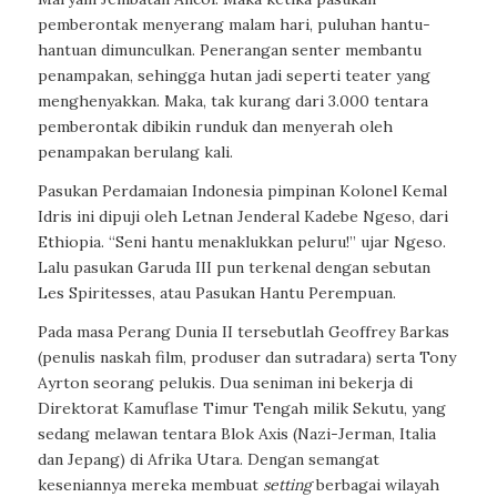
pemberontak menyerang malam hari, puluhan hantu-
hantuan dimunculkan. Penerangan senter membantu
penampakan, sehingga hutan jadi seperti teater yang
menghenyakkan. Maka, tak kurang dari 3.000 tentara
pemberontak dibikin runduk dan menyerah oleh
penampakan berulang kali.
Pasukan Perdamaian Indonesia pimpinan Kolonel Kemal
Idris ini dipuji oleh Letnan Jenderal Kadebe Ngeso, dari
Ethiopia. “Seni hantu menaklukkan peluru!” ujar Ngeso.
Lalu pasukan Garuda III pun terkenal dengan sebutan
Les Spiritesses
, atau Pasukan Hantu Perempuan.
Pada masa Perang Dunia II tersebutlah Geoffrey Barkas
(penulis naskah film, produser dan sutradara) serta Tony
Ayrton seorang pelukis. Dua seniman ini bekerja di
Direktorat Kamuflase Timur Tengah milik Sekutu, yang
sedang melawan tentara Blok Axis (Nazi-Jerman, Italia
dan Jepang) di Afrika Utara. Dengan semangat
keseniannya mereka membuat
setting
berbagai wilayah