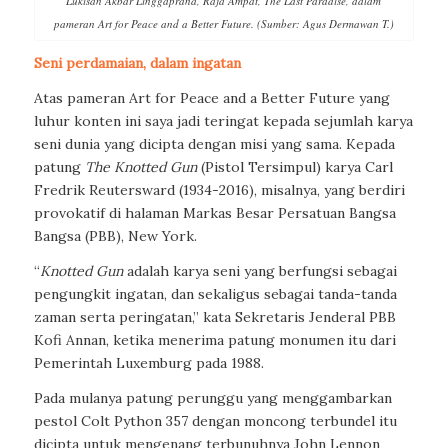
Lukisan Akbar Linggaprana, Raja Ampat, The Last Paradise, dalam
pameran Art for Peace and a Better Future. (Sumber: Agus Dermawan T.)
Seni perdamaian, dalam ingatan
Atas pameran Art for Peace and a Better Future yang
luhur konten ini saya jadi teringat kepada sejumlah karya
seni dunia yang dicipta dengan misi yang sama. Kepada
patung
The Knotted Gun
(Pistol Tersimpul) karya Carl
Fredrik Reutersward (1934-2016), misalnya, yang berdiri
provokatif di halaman Markas Besar Persatuan Bangsa
Bangsa (PBB), New York.
“
Knotted Gun
adalah karya seni yang berfungsi sebagai
pengungkit ingatan, dan sekaligus sebagai tanda-tanda
zaman serta peringatan,” kata Sekretaris Jenderal PBB
Kofi Annan, ketika menerima patung monumen itu dari
Pemerintah Luxemburg pada 1988.
Pada mulanya patung perunggu yang menggambarkan
pestol Colt Python 357 dengan moncong terbundel itu
dicipta untuk mengenang terbunuhnya John Lennon