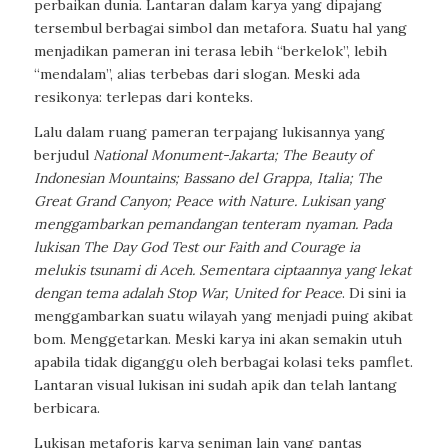
perbaikan dunia. Lantaran dalam karya yang dipajang
tersembul berbagai simbol dan metafora. Suatu hal yang
menjadikan pameran ini terasa lebih “berkelok”, lebih
“mendalam”, alias terbebas dari slogan. Meski ada
resikonya: terlepas dari konteks.
Lalu dalam ruang pameran terpajang lukisannya yang
berjudul
National Monument-Jakarta; The Beauty of
Indonesian Mountains; Bassano del Grappa, Italia; The
Great Grand Canyon; Peace with Nature. Lukisan yang
menggambarkan pemandangan tenteram nyaman. Pada
lukisan The Day God Test our Faith and Courage ia
melukis tsunami di Aceh. Sementara ciptaannya yang lekat
dengan tema adalah Stop War, United for Peace
. Di sini ia
menggambarkan suatu wilayah yang menjadi puing akibat
bom. Menggetarkan. Meski karya ini akan semakin utuh
apabila tidak diganggu oleh berbagai kolasi teks pamflet.
Lantaran visual lukisan ini sudah apik dan telah lantang
berbicara.
Lukisan metaforis karya seniman lain yang pantas