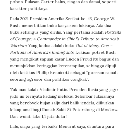
pohon. Pulasan Carter halus, ringan dan damai, seperti
karakter politiknya.
Pada 2021 Presiden Amerika Serikat ke-43, George W.
Bush, menerbitkan buku karya seni lukisnya. Ada dua
buku sekaligus yang dirilis. Yang pertama adalah
Portraits
of Courage: A Commander in Chief’s Tribute to America’s
Warriors.
Yang kedua adalah buku
Out of Many, One –
Portraits of America’s Immigrants
. Lukisan potret Bush
yang mengikut sapuan kasar Lucien Freud itu bagus dan
menunjukkan ketinggian keterampilan, sehingga dipuji
oleh kritikus Phillip Kennicott sebagai “goresan ramah
seorang agresor dan politikus congkak”.
Tak mau kalah, Vladimir Putin. Presiden Rusia yang jago
judo ini ternyata kadang melukis. Selembar lukisannya
yang berobyek hujan salju dari balik jendela, diikutkan
lelang amal bagi Rumah Sakit St Petersburg di Moskow.
Dan, wuiiit, laku 1,1 juta dolar!
Lalu, siapa yang terbaik?
Menurut saya, di antara para