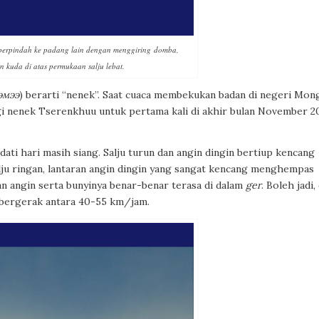
berpindah ke padang lain dengan menggiring domba,
n kuda di atas permukaan salju lebat.
эмээ
) berarti “nenek”. Saat cuaca membekukan badan di negeri Mon
i nenek Tserenkhuu untuk pertama kali di akhir bulan November 2
dati hari masih siang. Salju turun dan angin dingin bertiup kencang
ju ringan, lantaran angin dingin yang sangat kencang menghempas
n angin serta bunyinya benar-benar terasa di dalam
ger
. Boleh jadi, 
 bergerak antara 40-55 km/jam.