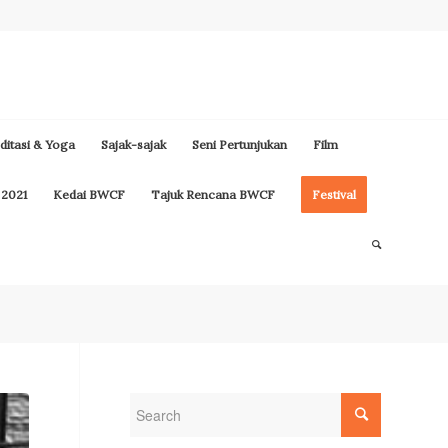
itasi & Yoga
Sajak-sajak
Seni Pertunjukan
Film
 2021
Kedai BWCF
Tajuk Rencana BWCF
Festival