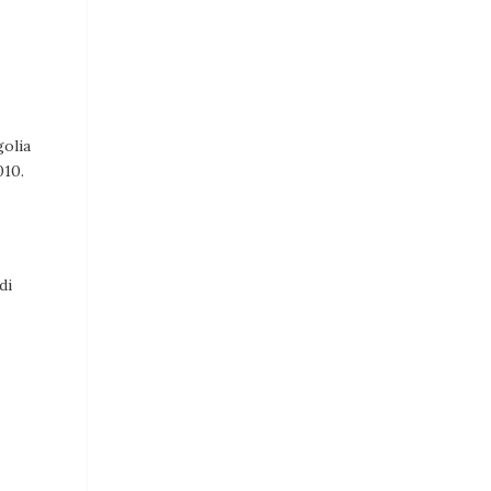
golia
010.
di