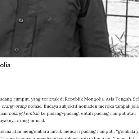
olia
adang rumput, yang terletak di Republik Mongolia, Asia Tengah. Se
i
orang-orang
nomad. Budaya subjektif nomaden mereka tampak jela
taan
pulang kembali
ke padang-padang, entah padang rumput atau
 layaknya orang nomad.
rkelana atau mengembara untuk mencari padang rumput”, “gembala 
ng nomad memang mendiami banyak wilayah di bumi ini. Namun, kita