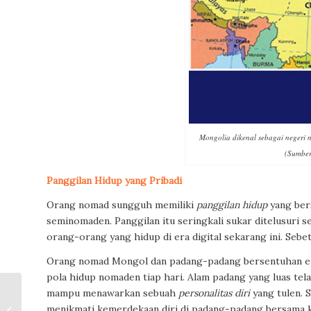
Mongolia dikenal sebagai negeri n
(Sumber
Panggilan Hidup yang Pribadi
Orang nomad sungguh memiliki
panggilan hidup
yang ber
seminomaden. Panggilan itu seringkali sukar ditelusuri 
orang-orang yang hidup di era digital sekarang ini. Sebe
Orang nomad Mongol dan padang-padang bersentuhan era
pola hidup nomaden tiap hari. Alam padang yang luas tela
mampu menawarkan sebuah
personalitas diri
yang tulen.
Borobudur, Bung
menikmati kemerdekaan diri di padang-padang bersama ku
Karno, dan Walter