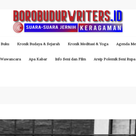
 Buku
Kronik Budaya & Sejarah
Kronik Meditasi & Yoga
Agenda Med
Wawancara
Apa Kabar
Info Seni dan Film
Arsip Polemik Seni Rupa