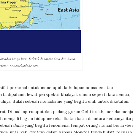
omaden langit biru. Terletak di antara Cina dan Rusia.
 foto: www.stock.adobe.com)
sifat
personal
untuk menempuh kehidupan nomaden atau
serta dipahami lewat perspektif khalayak umum seperti kita semua,
tulnya, itulah sebuah nomadisme yang begitu unik untuk diketahui.
t. Di padang rumput dan padang gurun Gobi itulah, mereka menja
h menjadi bagian hidup mereka. Ikatan batin di antara keduanya itu
 Sebuah
dunia
yang begitu fenomenal tempat orang nomad benar-be
da, unta, yak,
ger
(
гэр
, dalam bahasa Mongol, tenda bulat), terpaan