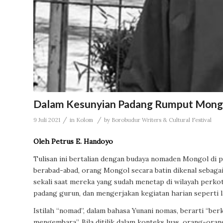
Dalam Kesunyian Padang Rumput Mong
/
/
9 Juli 2021
in
Kolom
by
Borobudur Writers & Cultural Festival
Oleh Petrus E. Handoyo
Tulisan ini bertalian dengan budaya nomaden Mongol di p
berabad-abad, orang Mongol secara batin dikenal sebaga
sekali saat mereka yang sudah menetap di wilayah perko
padang gurun, dan mengerjakan kegiatan harian seperti
Istilah “nomad”, dalam bahasa Yunani
nomas
, berarti “be
mengembara”. Bila ditilik dalam konteks luas, orang-ora