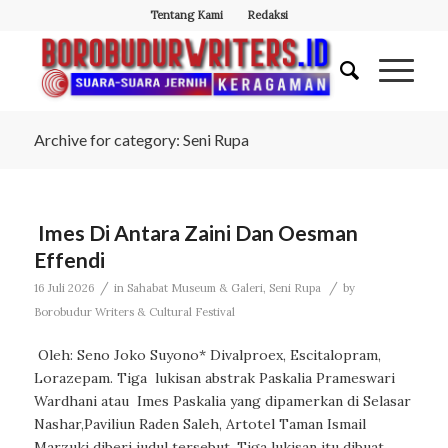
Tentang Kami
Redaksi
Archive for category: Seni Rupa
Imes Di Antara Zaini Dan Oesman
Effendi
/
/
16 Juli 2026
in
Sahabat Museum & Galeri
,
Seni Rupa
by
Borobudur Writers & Cultural Festival
Oleh: Seno Joko Suyono* Divalproex, Escitalopram,
Lorazepam. Tiga lukisan abstrak Paskalia Prameswari
Wardhani atau Imes Paskalia yang dipamerkan di Selasar
Nashar,Paviliun Raden Saleh, Artotel Taman Ismail
Marzuki diberi judul tersebut. Tiga lukisan itu dibuat