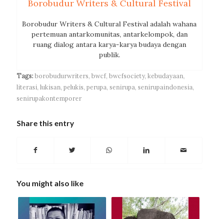
Borobudur Writers & Cultural Festival
Borobudur Writers & Cultural Festival adalah wahana
pertemuan antarkomunitas, antarkelompok, dan
ruang dialog antara karya-karya budaya dengan
publik.
Tags:
borobudurwriters
,
bwcf
,
bwcfsociety
,
kebudayaan
,
literasi
,
lukisan
,
pelukis
,
perupa
,
senirupa
,
senirupaindonesia
,
senirupakontemporer
Share this entry
You might also like