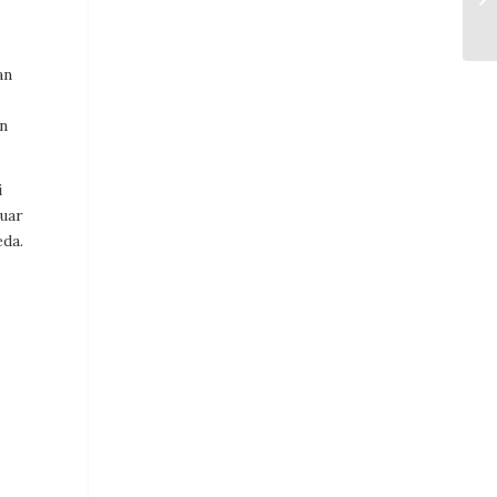
an
an
i
luar
da.