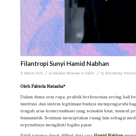
Filantropi Sunyi Hamid Nabhan
/
/
12 Maret 2026
in
Sahabat Museum & Galeri
by
Borobudur Writers 
Oleh Fabiola Natasha*
Dalam dunia seni rupa, praktik berkesenian sering kali ber
institusi, dan sistem legitimasi budaya mempengaruhi bag
tengah arus komersialisasi yang semakin kuat, muncul pr
humanistik. Seniman menciptakan ruang lain sebagai med
sepenuhnya mengikuti logika pasar.
Salah satunya dapat dilihat dari cara
Hamid Nabhan
menjal