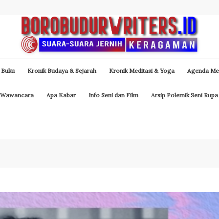
 Buku
Kronik Budaya & Sejarah
Kronik Meditasi & Yoga
Agenda Med
Wawancara
Apa Kabar
Info Seni dan Film
Arsip Polemik Seni Rupa