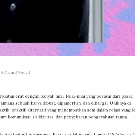
& Cultural Festival
kaitan erat dengan banyak nilai. Nilai-nilai yang berasal dari pasar,
aimana sebuah karya dibuat, dipamerkan, dan dihargai. Uniknya di
aktik-praktik alternatif yang menempatkan seni dalam relasi yang l
ium komunikasi, solidaritas, dan penyebaran pengetahuan tanpa
ani aktivitas berkesenian. Pria yang lahir pada tanggal 15 Agustus 