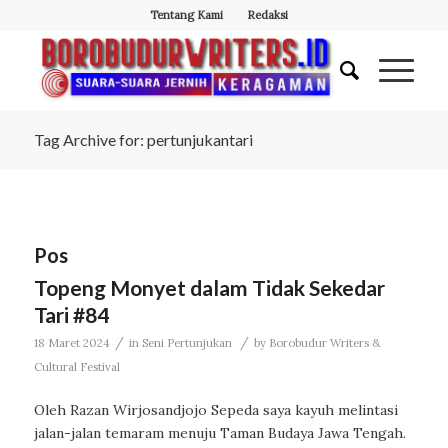
Tentang Kami
Redaksi
Tag Archive for: pertunjukantari
Pos
Topeng Monyet dalam Tidak Sekedar
Tari #84
/
/
18 Maret 2024
in
Seni Pertunjukan
by
Borobudur Writers &
Cultural Festival
Oleh Razan Wirjosandjojo Sepeda saya kayuh melintasi
jalan-jalan temaram menuju Taman Budaya Jawa Tengah.