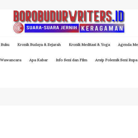
 Buku
Kronik Budaya & Sejarah
Kronik Meditasi & Yoga
Agenda Med
Wawancara
Apa Kabar
Info Seni dan Film
Arsip Polemik Seni Rupa