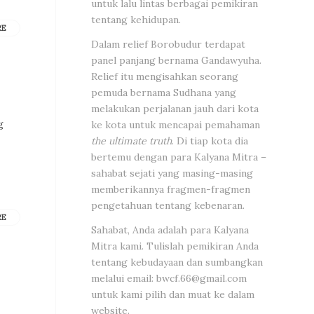
untuk lalu lintas berbagai pemikiran
tentang kehidupan.
RE
Dalam relief Borobudur terdapat
panel panjang bernama Gandawyuha.
Relief itu mengisahkan seorang
pemuda bernama Sudhana yang
melakukan perjalanan jauh dari kota
g
ke kota untuk mencapai pemahaman
the ultimate truth
. Di tiap kota dia
bertemu dengan para Kalyana Mitra –
sahabat sejati yang masing-masing
memberikannya fragmen-fragmen
pengetahuan tentang kebenaran.
RE
Sahabat, Anda adalah para Kalyana
Mitra kami. Tulislah pemikiran Anda
tentang kebudayaan dan sumbangkan
melalui email:
bwcf.66@gmail.com
untuk kami pilih dan muat ke dalam
website.