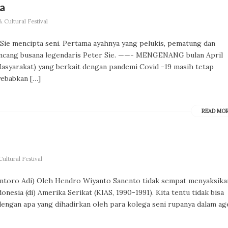
a
 Cultural Festival
ie mencipta seni. Pertama ayahnya yang pelukis, pematung dan
ancang busana legendaris Peter Sie. ——- MENGENANG bulan April
syarakat) yang berkait dengan pandemi Covid -19 masih tetap
yebabkan […]
READ MO
ultural Festival
wantoro Adi) Oleh Hendro Wiyanto Sanento tidak sempat menyaksika
esia (di) Amerika Serikat (KIAS, 1990-1991). Kita tentu tidak bisa
engan apa yang dihadirkan oleh para kolega seni rupanya dalam ag