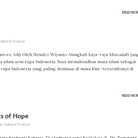
READ MO
ltural Festival
wantoro Adi) Oleh Hendro Wiyanto Alangkah kaya-raya khazanah yan
sa silam seni rupa Indonesia. Saya memaksudkan masa silam sebagai
 rupa Indonesia yang paling dominan di masa kini—tersembunyi di
READ MO
gs of Hope
 Cultural Festival
ra berhenti bekerja. Di studionya yang berlokasi di Jln. Sumatera