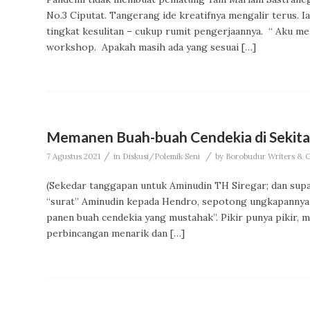
No.3 Ciputat. Tangerang ide kreatifnya mengalir terus. 
tingkat kesulitan – cukup rumit pengerjaannya. “ Aku me
workshop. Apakah masih ada yang sesuai […]
Memanen Buah-buah Cendekia di Sekita
/
/
7 Agustus 2021
in
Diskusi/Polemik Seni
by
Borobudur Writers & Cu
(Sekedar tanggapan untuk Aminudin TH Siregar; dan supay
“surat” Aminudin kepada Hendro, sepotong ungkapannya m
panen buah cendekia yang mustahak”. Pikir punya pikir, m
perbincangan menarik dan […]