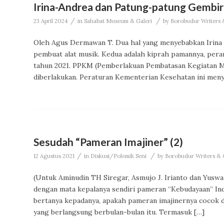
Irina-Andrea dan Patung-patung Gembir
/
/
23 April 2024
in
Sahabat Museum & Galeri
by
Borobudur Writers &
Oleh Agus Dermawan T. Dua hal yang menyebabkan Irina S
pembuat alat musik. Kedua adalah kiprah pamannya, per
tahun 2021. PPKM (Pemberlakuan Pembatasan Kegiatan Ma
diberlakukan. Peraturan Kementerian Kesehatan ini men
Sesudah “Pameran Imajiner” (2)
/
/
12 Agustus 2021
in
Diskusi/Polemik Seni
by
Borobudur Writers & C
(Untuk Aminudin TH Siregar, Asmujo J. Irianto dan Yus
dengan mata kepalanya sendiri pameran “Kebudayaan” Indon
bertanya kepadanya, apakah pameran imajinernya cocok d
yang berlangsung berbulan-bulan itu. Termasuk […]