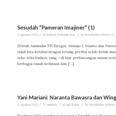
Sesudah “Pameran Imajiner” (1)
/
/
9 Agustus 2021
in
Diskusi/Polemik Seni
by
Borobudur Writers & Cu
(Untuk Aminudin TH Siregar, Asmujo J. Irianto dan Yus
tidak kita ketahui dengan terang perihal seluk-beluk ma
teks-teks budaya, yang —di luar perbincangan umum seni
berbagai ranah keilmuan lain. […]
Yani Mariani: Naranta Bawasra dan Win
/
/
/
8 Agustus 2021
1 Comment
in
Apa Kabar
by
Borobudur Writers &
Pandemi tidak membuat pematung Yani Mariani Sastranega