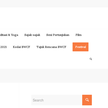
itasi & Yoga
Sajak-sajak
Seni Pertunjukan
Film
 2021
Kedai BWCF
Tajuk Rencana BWCF
Festival