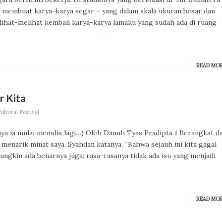
Ia membuat karya-karya segar – yang dalam skala ukuran besar dan
lihat-melihat kembali karya-karya lamaku yang sudah ada di ruang
READ MO
r Kita
ltural Festival
a ia mulai menulis lagi…) Oleh Danuh Tyas Pradipta 1 Berangkat da
enarik minat saya. Syahdan katanya, “Bahwa sejauh ini kita gagal
ungkin ada benarnya juga; rasa-rasanya tidak ada isu yang menjadi
READ MO