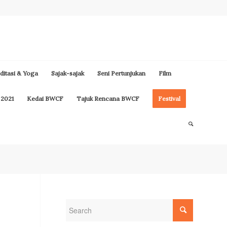
itasi & Yoga
Sajak-sajak
Seni Pertunjukan
Film
 2021
Kedai BWCF
Tajuk Rencana BWCF
Festival