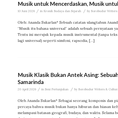
Musik untuk Mencerdaskan, Musik untuk
/
/
10 Juni 2026
in
Kronik Budaya dan Sejarah
by
Borobudur Writers 
Oleh: Ananda Sukarlan* Sebuah catatan ulangtahun Anan
“Musik itu bahasa universal” adalah sebuah pernyataan yan
Tentu ini merujuk kepada musik instrumental (tanpa teks
lagi universal) seperti simfoni, rapsodia, […]
Musik Klasik Bukan Antek Asing: Sebua
Samarinda
/
/
20 April 2026
in
Seni Pertunjukan
by
Borobudur Writers & Cultura
Oleh Ananda Sukarlan* Sebagai seorang komponis dan pian
percaya bahwa musik bukan hanya hiburan dan hiasan kehi
melampaui batasan geografi, budaya, dan waktu. Selama 