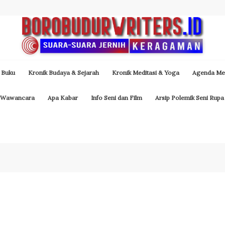
 Buku
Kronik Budaya & Sejarah
Kronik Meditasi & Yoga
Agenda Med
Wawancara
Apa Kabar
Info Seni dan Film
Arsip Polemik Seni Rupa