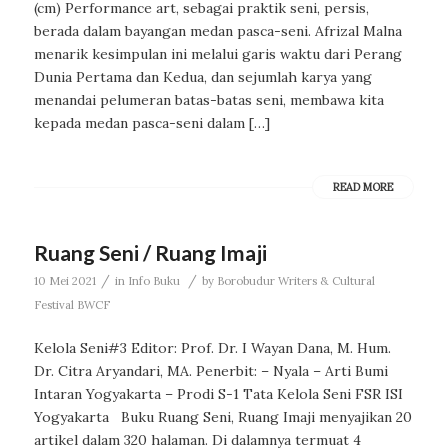
(cm) Performance art, sebagai praktik seni, persis,
berada dalam bayangan medan pasca-seni. Afrizal Malna
menarik kesimpulan ini melalui garis waktu dari Perang
Dunia Pertama dan Kedua, dan sejumlah karya yang
menandai pelumeran batas-batas seni, membawa kita
kepada medan pasca-seni dalam […]
READ MORE
Ruang Seni / Ruang Imaji
/
/
10 Mei 2021
in
Info Buku
by
Borobudur Writers & Cultural
Festival BWCF
Kelola Seni#3 Editor: Prof. Dr. I Wayan Dana, M. Hum.
Dr. Citra Aryandari, MA. Penerbit: – Nyala – Arti Bumi
Intaran Yogyakarta – Prodi S-1 Tata Kelola Seni FSR ISI
Yogyakarta Buku Ruang Seni, Ruang Imaji menyajikan 20
artikel dalam 320 halaman. Di dalamnya termuat 4