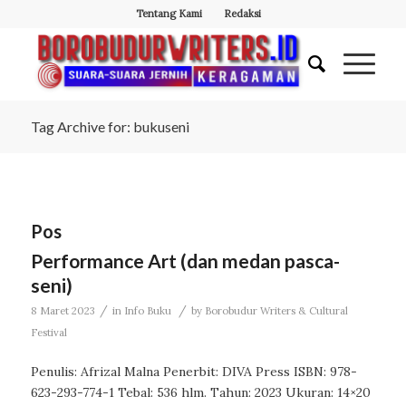
Tentang Kami
Redaksi
Tag Archive for: bukuseni
Pos
Performance Art (dan medan pasca-
seni)
/
/
8 Maret 2023
in
Info Buku
by
Borobudur Writers & Cultural
Festival
Penulis: Afrizal Malna Penerbit: DIVA Press ISBN: 978-
623-293-774-1 Tebal: 536 hlm. Tahun: 2023 Ukuran: 14×20