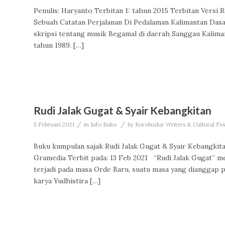
Penulis: Haryanto Terbitan 1: tahun 2015 Terbitan Versi 
Sebuah Catatan Perjalanan Di Pedalaman Kalimantan Dasar
skripsi tentang musik Begamal di daerah Sanggau Kalima
tahun 1989. […]
Rudi Jalak Gugat & Syair Kebangkitan
/
/
5 Februari 2021
in
Info Buku
by
Borobudur Writers & Cultural Fe
Buku kumpulan sajak Rudi Jalak Gugat & Syair Kebangkit
Gramedia Terbit pada: 13 Feb 2021 “Rudi Jalak Gugat” m
terjadi pada masa Orde Baru, suatu masa yang dianggap p
karya Yudhistira […]