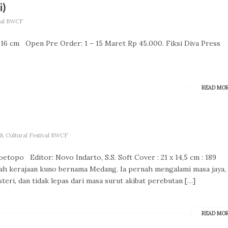
i)
val BWCF
16 cm Open Pre Order: 1 – 15 Maret Rp 45.000. Fiksi Diva Press
READ MO
& Cultural Festival BWCF
etopo Editor: Novo Indarto, S.S. Soft Cover : 21 x 14,5 cm : 189
ah kerajaan kuno bernama Medang. Ia pernah mengalami masa jaya,
eri, dan tidak lepas dari masa surut akibat perebutan […]
READ MO