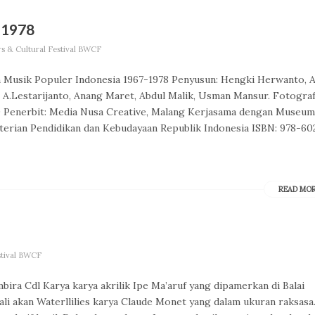
7-1978
s & Cultural Festival BWCF
 Musik Populer Indonesia 1967-1978 Penyusun: Hengki Herwanto, A
s A.Lestarijanto, Anang Maret, Abdul Malik, Usman Mansur. Fotograf
0 Penerbit: Media Nusa Creative, Malang Kerjasama dengan Museum
terian Pendidikan dan Kebudayaan Republik Indonesia ISBN: 978-60
READ MO
stival BWCF
ra Cdl Karya karya akrilik Ipe Ma’aruf yang dipamerkan di Balai
 akan Waterllilies karya Claude Monet yang dalam ukuran raksasa