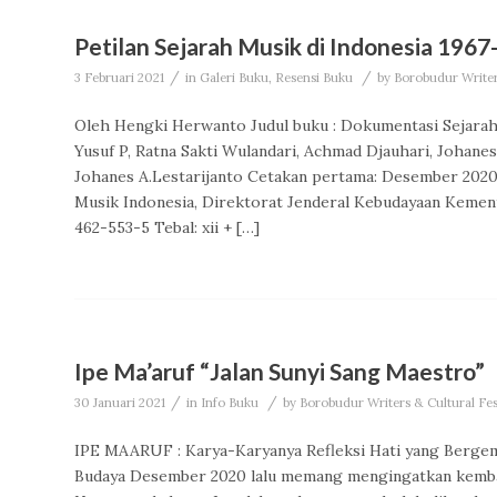
Petilan Sejarah Musik di Indonesia 196
/
/
3 Februari 2021
in
Galeri Buku
,
Resensi Buku
by
Borobudur Writer
Oleh Hengki Herwanto Judul buku : Dokumentasi Sejarah
Yusuf P, Ratna Sakti Wulandari, Achmad Djauhari, Johane
Johanes A.Lestarijanto Cetakan pertama: Desember 202
Musik Indonesia, Direktorat Jenderal Kebudayaan Kemen
462-553-5 Tebal: xii + […]
Ipe Ma’aruf “Jalan Sunyi Sang Maestro”
/
/
30 Januari 2021
in
Info Buku
by
Borobudur Writers & Cultural Fe
IPE MAARUF : Karya-Karyanya Refleksi Hati yang Bergembi
Budaya Desember 2020 lalu memang mengingatkan kembali