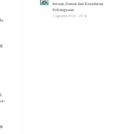
Seruan Damai dan Kesadaran
Kebangsaan
2 Agustus 2026 - 20:14
da
RE
g
ya-
RE