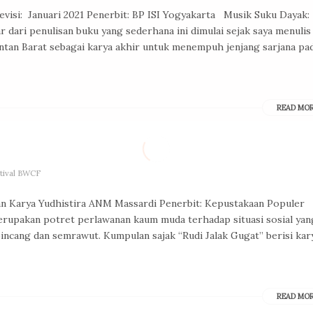
Revisi: Januari 2021 Penerbit: BP ISI Yogyakarta Musik Suku Dayak:
 dari penulisan buku yang sederhana ini dimulai sejak saya menulis
ntan Barat sebagai karya akhir untuk menempuh jenjang sarjana pa
READ MO
stival BWCF
an Karya Yudhistira ANM Massardi Penerbit: Kepustakaan Populer
erupakan potret perlawanan kaum muda terhadap situasi sosial yan
incang dan semrawut. Kumpulan sajak “Rudi Jalak Gugat” berisi kar
READ MO