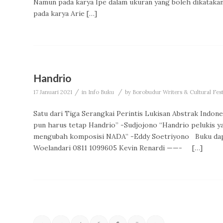
Namun pada karya Ipe dalam ukuran yang boleh dikatakan 
pada karya Arie […]
Handrio
/
/
17 Januari 2021
in
Info Buku
by
Borobudur Writers & Cultural Fes
Satu dari Tiga Serangkai Perintis Lukisan Abstrak Indo
pun harus tetap Handrio” -Sudjojono “Handrio pelukis y
mengubah komposisi NADA” -Eddy Soetriyono Buku dapa
Woelandari 0811 1099605 Kevin Renardi ——- […]