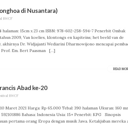
ionghoa di Nusantara)
val BWCF
664 halaman: 15cm x 23 cm ISBN: 978-602-258-594-7 Penerbit Ombak
tahun 2009, Van koelies, klontongs en kapiteins; het beeld van de
0, akhirnya Dr. Widjajanti Wediarini Dharmowijono mencapai pemba
– Prof. Em. Bert Paasman […]
READ MO
rancis Abad ke-20
estival BWCF
t: 10 Maret 2021 Harga: Rp 65.000 Tebal: 390 halaman Ukuran: 160 m
592101886 Bahasa: Indonesia Usia: 15+ Penerbit: KPG Sinopsis
an pertama orang Eropa dengan musik Jawa. Ketakjuban mereka 