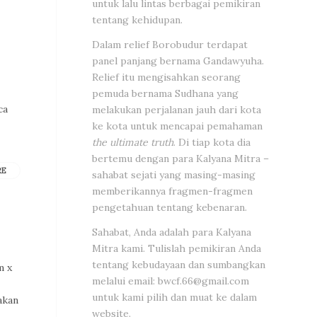
untuk lalu lintas berbagai pemikiran
tentang kehidupan.
Dalam relief Borobudur terdapat
panel panjang bernama Gandawyuha.
Relief itu mengisahkan seorang
pemuda bernama Sudhana yang
ca
melakukan perjalanan jauh dari kota
ke kota untuk mencapai pemahaman
the ultimate truth
. Di tiap kota dia
bertemu dengan para Kalyana Mitra –
RE
sahabat sejati yang masing-masing
memberikannya fragmen-fragmen
pengetahuan tentang kebenaran.
Sahabat, Anda adalah para Kalyana
Mitra kami. Tulislah pemikiran Anda
tentang kebudayaan dan sumbangkan
m x
melalui email:
bwcf.66@gmail.com
untuk kami pilih dan muat ke dalam
akan
website.