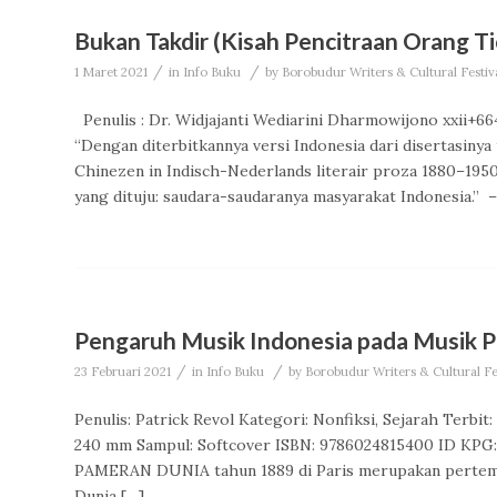
Bukan Takdir (Kisah Pencitraan Orang T
/
/
1 Maret 2021
in
Info Buku
by
Borobudur Writers & Cultural Festi
Penulis : Dr. Widjajanti Wediarini Dharmowijono xxii+
“Dengan diterbitkannya versi Indonesia dari disertasinya 
Chinezen in Indisch-Nederlands literair proza 1880–195
yang dituju: saudara-saudaranya masyarakat Indonesia.” 
Pengaruh Musik Indonesia pada Musik P
/
/
23 Februari 2021
in
Info Buku
by
Borobudur Writers & Cultural F
Penulis: Patrick Revol Kategori: Nonfiksi, Sejarah Terbi
240 mm Sampul: Softcover ISBN: 9786024815400 ID KPG: 
PAMERAN DUNIA tahun 1889 di Paris merupakan pertemu
Dunia […]