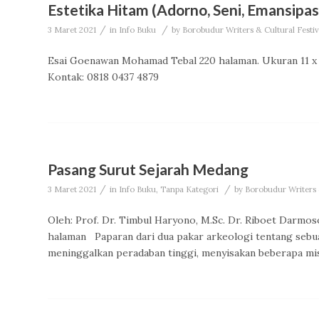
Estetika Hitam (Adorno, Seni, Emansipas
/
/
3 Maret 2021
in
Info Buku
by
Borobudur Writers & Cultural Festi
Esai Goenawan Mohamad Tebal 220 halaman. Ukuran 11 x 
Kontak: 0818 0437 4879
Pasang Surut Sejarah Medang
/
/
3 Maret 2021
in
Info Buku
,
Tanpa Kategori
by
Borobudur Writers 
Oleh: Prof. Dr. Timbul Haryono, M.Sc. Dr. Riboet Darmoso
halaman Paparan dari dua pakar arkeologi tentang sebu
meninggalkan peradaban tinggi, menyisakan beberapa mist