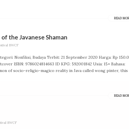
READ MO
e of the Javanese Shaman
estival BWCF
ategori: Nonfiksi, Budaya Terbit: 21 September 2020 Harga: Rp 150.
tcover ISBN: 9786024814663 ID KPG: 592001842 Usia: 15+ Bahasa:
 of socio-religio-magico reality in Java called wong pinter, this
READ MO
stival BWCF