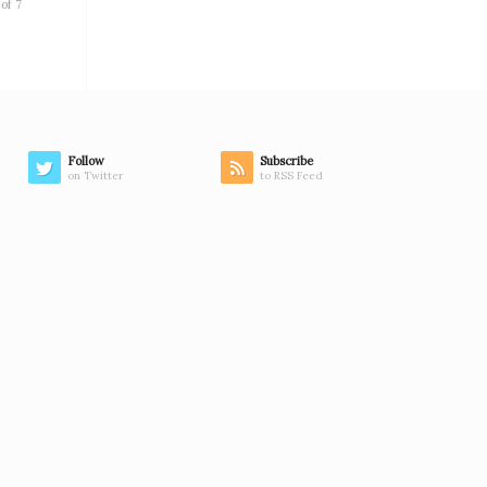
of 7
Follow
Subscribe
on Twitter
to RSS Feed