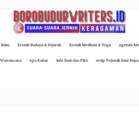
 Buku
Kronik Budaya & Sejarah
Kronik Meditasi & Yoga
Agenda Med
Wawancara
Apa Kabar
Info Seni dan Film
Arsip Polemik Seni Rupa