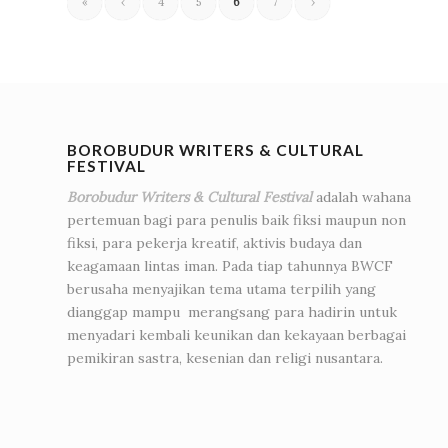
«
‹
4
5
6
7
›
BOROBUDUR WRITERS & CULTURAL
FESTIVAL
Borobudur Writers & Cultural Festival
adalah wahana
pertemuan bagi para penulis baik fiksi maupun non
fiksi, para pekerja kreatif, aktivis budaya dan
keagamaan lintas iman. Pada tiap tahunnya BWCF
berusaha menyajikan tema utama terpilih yang
dianggap mampu merangsang para hadirin untuk
menyadari kembali keunikan dan kekayaan berbagai
pemikiran sastra, kesenian dan religi nusantara.