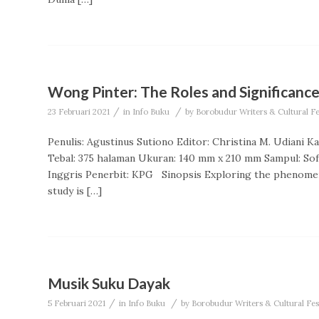
Wong Pinter: The Roles and Significanc
/
/
23 Februari 2021
in
Info Buku
by
Borobudur Writers & Cultural F
Penulis: Agustinus Sutiono Editor: Christina M. Udiani K
Tebal: 375 halaman Ukuran: 140 mm x 210 mm Sampul: Sof
Inggris Penerbit: KPG Sinopsis Exploring the phenomenon
study is […]
Musik Suku Dayak
/
/
5 Februari 2021
in
Info Buku
by
Borobudur Writers & Cultural Fe