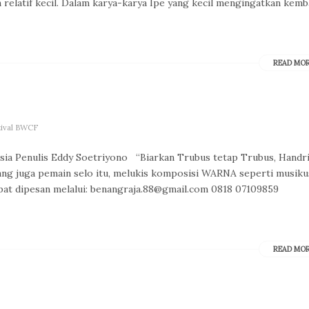
relatif kecil. Dalam karya-karya Ipe yang kecil mengingatkan kemb
READ MO
tival BWCF
nesia Penulis Eddy Soetriyono “Biarkan Trubus tetap Trubus, Handr
ang juga pemain selo itu, melukis komposisi WARNA seperti musiku
t dipesan melalui: benangraja.88@gmail.com 0818 07109859
READ MO