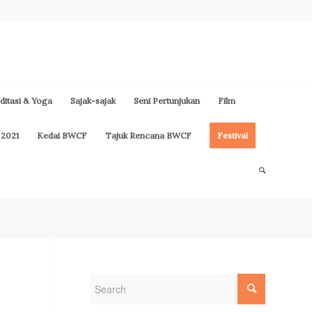
itasi & Yoga
Sajak-sajak
Seni Pertunjukan
Film
 2021
Kedai BWCF
Tajuk Rencana BWCF
Festival