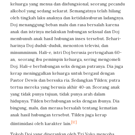
keluarga yang menua dan disfungsional, seorang pecandu
alkohol yang sedang sekarat. Semangatnya telah hilang
oleh tingkah laku anaknya dan ketidaksuburan ladangnya.
Doj menanggung beban malu dan rasa bersalah karena
anak dan istrinya melakukan hubungan seksual dan Doj
membunuh anak hasil hubungan inses tersebut. Sehari-
harinya Doj duduk-duduk, menonton televisi, dan
minumminum. Hali-e, istri Doj berusia pertengahan 60-
an, seorang ibu pemimpin keluarga, sering mengomeli
Doj. Hali-e berhubungan seks dengan putranya. Dia juga
kerap meninggalkan keluarga untuk bergaul dengan
Pastor Dewis dan bersuka ria. Sedangkan Tilden; putra
tertua mereka yang berusia akhir 40-an. Seorang anak
yang tidak punya tujuan, tidak punya arah dalam
hidupnya. Tilden berhubungan seks dengan ibunya. Dia
bingung, malu, dan merasa bersalah tentang kematian
anak hasil hubungan tersebut. Tilden juga kerap
[12]
diintimidasi oleh karakter lain.
Tokoh Doj yang diperankan oleh Tri Yoko mencoba