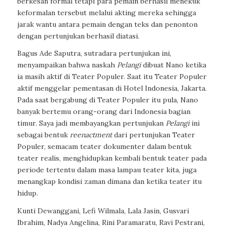
berkesan formal tetapi para pemain berhasil menekuk
keformalan tersebut melalui akting mereka sehingga
jarak wantu antara pemain dengan teks dan penonton
dengan pertunjukan berhasil diatasi.
Bagus Ade Saputra, sutradara pertunjukan ini,
menyampaikan bahwa naskah
Pelangi
dibuat Nano ketika
ia masih aktif di Teater Populer. Saat itu Teater Populer
aktif menggelar pementasan di Hotel Indonesia, Jakarta.
Pada saat bergabung di Teater Populer itu pula, Nano
banyak bertemu orang-orang dari Indonesia bagian
timur. Saya jadi membayangkan pertunjukan
Pelangi
ini
sebagai bentuk
reenactment
dari pertunjukan Teater
Populer, semacam teater dokumenter dalam bentuk
teater realis, menghidupkan kembali bentuk teater pada
periode tertentu dalam masa lampau teater kita, juga
menangkap kondisi zaman dimana dan ketika teater itu
hidup.
Kunti Dewanggani, Lefi Wilmala, Lala Jasin, Gusvari
Ibrahim, Nadya Angelina, Rini Paramaratu, Ravi Pestrani,