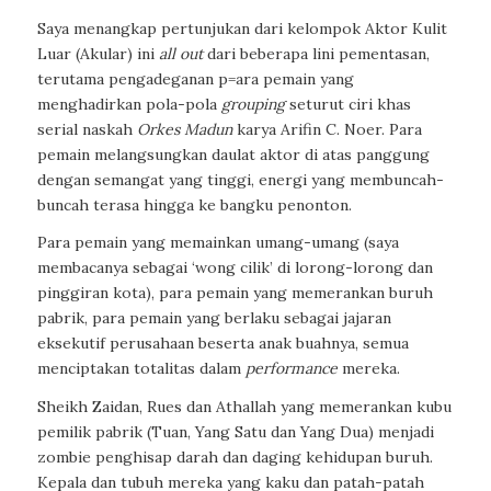
Saya menangkap pertunjukan dari kelompok Aktor Kulit
Luar (Akular) ini
all out
dari beberapa lini pementasan,
terutama pengadeganan p=ara pemain yang
menghadirkan pola-pola
grouping
seturut ciri khas
serial naskah
Orkes Madun
karya Arifin C. Noer. Para
pemain melangsungkan daulat aktor di atas panggung
dengan semangat yang tinggi, energi yang membuncah-
buncah terasa hingga ke bangku penonton.
Para pemain yang memainkan umang-umang (saya
membacanya sebagai ‘wong cilik’ di lorong-lorong dan
pinggiran kota), para pemain yang memerankan buruh
pabrik, para pemain yang berlaku sebagai jajaran
eksekutif perusahaan beserta anak buahnya, semua
menciptakan totalitas dalam
performance
mereka.
Sheikh Zaidan, Rues dan Athallah yang memerankan kubu
pemilik pabrik (Tuan, Yang Satu dan Yang Dua) menjadi
zombie penghisap darah dan daging kehidupan buruh.
Kepala dan tubuh mereka yang kaku dan patah-patah