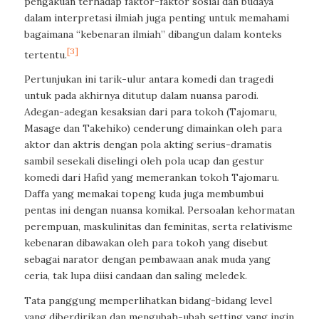
pengakuan terhadap faktor-faktor sosial dan budaya
dalam interpretasi ilmiah juga penting untuk memahami
bagaimana “kebenaran ilmiah” dibangun dalam konteks
[3]
tertentu.
Pertunjukan ini tarik-ulur antara komedi dan tragedi
untuk pada akhirnya ditutup dalam nuansa parodi.
Adegan-adegan kesaksian dari para tokoh (Tajomaru,
Masage dan Takehiko) cenderung dimainkan oleh para
aktor dan aktris dengan pola akting serius-dramatis
sambil sesekali diselingi oleh pola ucap dan gestur
komedi dari Hafid yang memerankan tokoh Tajomaru.
Daffa yang memakai topeng kuda juga membumbui
pentas ini dengan nuansa komikal. Persoalan kehormatan
perempuan, maskulinitas dan feminitas, serta relativisme
kebenaran dibawakan oleh para tokoh yang disebut
sebagai narator dengan pembawaan anak muda yang
ceria, tak lupa diisi candaan dan saling meledek.
Tata panggung memperlihatkan bidang-bidang level
yang diberdirikan dan mengubah-ubah setting yang ingin