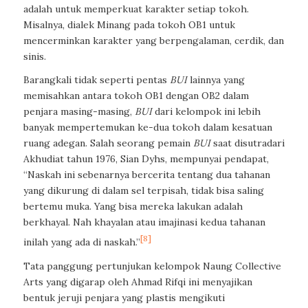
adalah untuk memperkuat karakter setiap tokoh.
Misalnya, dialek Minang pada tokoh OB1 untuk
mencerminkan karakter yang berpengalaman, cerdik, dan
sinis.
Barangkali tidak seperti pentas
BUI
lainnya yang
memisahkan antara tokoh OB1 dengan OB2 dalam
penjara masing-masing,
BUI
dari kelompok ini lebih
banyak mempertemukan ke-dua tokoh dalam kesatuan
ruang adegan. Salah seorang pemain
BUI
saat disutradari
Akhudiat tahun 1976, Sian Dyhs, mempunyai pendapat,
“Naskah ini sebenarnya bercerita tentang dua tahanan
yang dikurung di dalam sel terpisah, tidak bisa saling
bertemu muka. Yang bisa mereka lakukan adalah
berkhayal. Nah khayalan atau imajinasi kedua tahanan
[8]
inilah yang ada di naskah.”
Tata panggung pertunjukan kelompok Naung Collective
Arts yang digarap oleh Ahmad Rifqi ini menyajikan
bentuk jeruji penjara yang plastis mengikuti