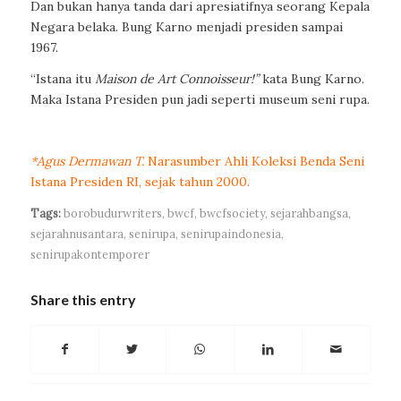
Dan bukan hanya tanda dari apresiatifnya seorang Kepala
Negara belaka. Bung Karno menjadi presiden sampai
1967.
“Istana itu
Maison de Art Connoisseur!”
kata Bung Karno.
Maka Istana Presiden pun jadi seperti museum seni rupa.
*Agus Dermawan T.
Narasumber Ahli Koleksi Benda Seni
Istana Presiden RI, sejak tahun 2000.
Tags:
borobudurwriters
,
bwcf
,
bwcfsociety
,
sejarahbangsa
,
sejarahnusantara
,
senirupa
,
senirupaindonesia
,
senirupakontemporer
Share this entry