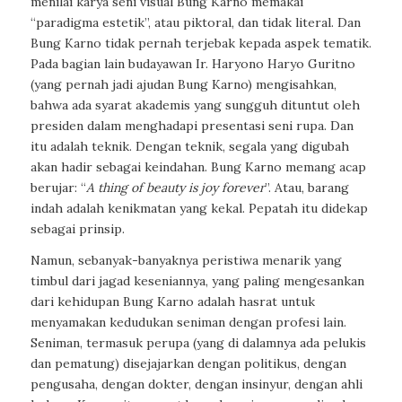
menilai karya seni visual Bung Karno memakai
“paradigma estetik”, atau piktoral, dan tidak literal. Dan
Bung Karno tidak pernah terjebak kepada aspek tematik.
Pada bagian lain budayawan Ir. Haryono Haryo Guritno
(yang pernah jadi ajudan Bung Karno) mengisahkan,
bahwa ada syarat akademis yang sungguh dituntut oleh
presiden dalam menghadapi presentasi seni rupa. Dan
itu adalah teknik. Dengan teknik, segala yang digubah
akan hadir sebagai keindahan. Bung Karno memang acap
berujar: “
A thing of beauty is joy forever
”. Atau, barang
indah adalah kenikmatan yang kekal. Pepatah itu didekap
sebagai prinsip.
Namun, sebanyak-banyaknya peristiwa menarik yang
timbul dari jagad keseniannya, yang paling mengesankan
dari kehidupan Bung Karno adalah hasrat untuk
menyamakan kedudukan seniman dengan profesi lain.
Seniman, termasuk perupa (yang di dalamnya ada pelukis
dan pematung) disejajarkan dengan politikus, dengan
pengusaha, dengan dokter, dengan insinyur, dengan ahli