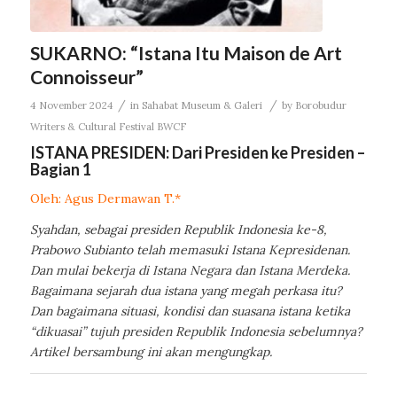
SUKARNO: “Istana Itu Maison de Art
Connoisseur”
/
/
4 November 2024
in
Sahabat Museum & Galeri
by
Borobudur
Writers & Cultural Festival BWCF
ISTANA PRESIDEN: Dari Presiden ke Presiden –
Bagian 1
Oleh: Agus Dermawan T.*
Syahdan, sebagai presiden Republik Indonesia ke-8,
Prabowo Subianto telah memasuki Istana Kepresidenan.
Dan mulai bekerja di Istana Negara dan Istana Merdeka.
Bagaimana sejarah dua istana yang megah perkasa itu?
Dan bagaimana situasi, kondisi dan suasana istana ketika
“dikuasai” tujuh presiden Republik Indonesia sebelumnya?
Artikel bersambung ini akan mengungkap.