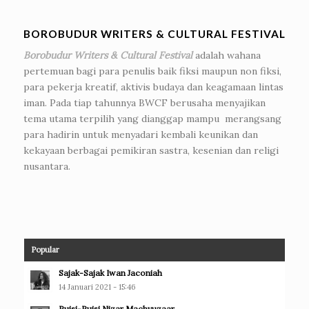
BOROBUDUR WRITERS & CULTURAL FESTIVAL
Borobudur Writers & Cultural Festival
adalah wahana
pertemuan bagi para penulis baik fiksi maupun non fiksi,
para pekerja kreatif, aktivis budaya dan keagamaan lintas
iman. Pada tiap tahunnya BWCF berusaha menyajikan
tema utama terpilih yang dianggap mampu merangsang
para hadirin untuk menyadari kembali keunikan dan
kekayaan berbagai pemikiran sastra, kesenian dan religi
nusantara.
Popular
Sajak-Sajak Iwan Jaconiah
14 Januari 2021 - 15:46
Puisi-Puisi Nizar Machyuzaar