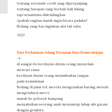
Battle for Another ke
tentang serenade covid yang diperpanjang
Hari Film Nasional 30
tentang harapan yang berkali-kali hilang
...
tapi senantiasa didendangkan
Apakah engkau masih ingin bicara padaku?
Sedang yang kau inginkan aku tak tahu
2021
Dari Perbatasan Jelang Perayaan Hari Kemerdekaan
-1-
di sungai itu berduyun-duyun orang menyelam
mencari emas
berduyun duyun orang melambaikan tangan
pada kemiskinan
Sedang di jalan tol, mereka mengenakan barang mewah
mengendarai mercy
masuk ke pelosok kampung
menyaksikan seorang anak menyantap lahap ubi garam
dengan gembira