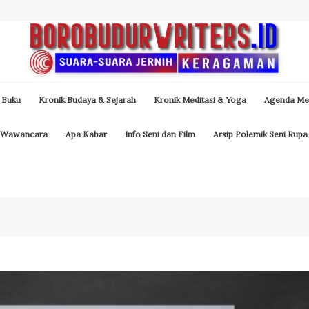
 Buku
Kronik Budaya & Sejarah
Kronik Meditasi & Yoga
Agenda Med
Wawancara
Apa Kabar
Info Seni dan Film
Arsip Polemik Seni Rupa