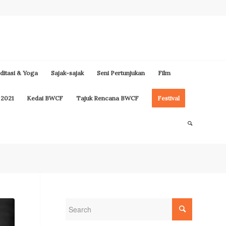
itasi & Yoga
Sajak-sajak
Seni Pertunjukan
Film
 2021
Kedai BWCF
Tajuk Rencana BWCF
Festival