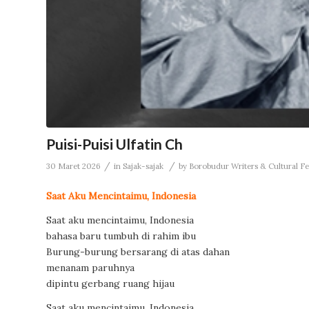
Puisi-Puisi Ulfatin Ch
/
/
30 Maret 2026
in
Sajak-sajak
by
Borobudur Writers & Cultural Fes
Saat Aku Mencintaimu, Indonesia
Saat aku mencintaimu, Indonesia
bahasa baru tumbuh di rahim ibu
Burung-burung bersarang di atas dahan
menanam paruhnya
dipintu gerbang ruang hijau
Saat aku mencintaimu, Indonesia