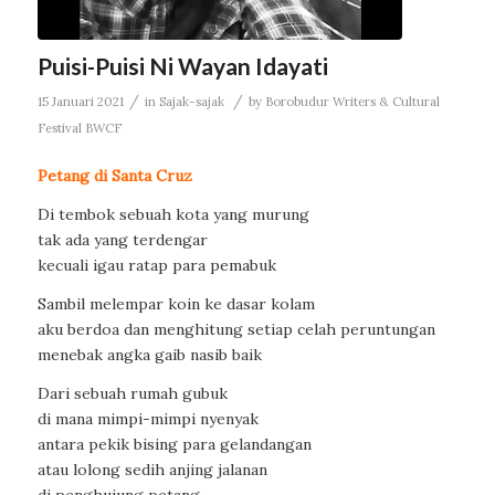
Puisi-Puisi Ni Wayan Idayati
/
/
15 Januari 2021
in
Sajak-sajak
by
Borobudur Writers & Cultural
Festival BWCF
Petang di Santa Cruz
Di tembok sebuah kota yang murung
tak ada yang terdengar
kecuali igau ratap para pemabuk
Sambil melempar koin ke dasar kolam
aku berdoa dan menghitung setiap celah peruntungan
menebak angka gaib nasib baik
Dari sebuah rumah gubuk
di mana mimpi-mimpi nyenyak
antara pekik bising para gelandangan
atau lolong sedih anjing jalanan