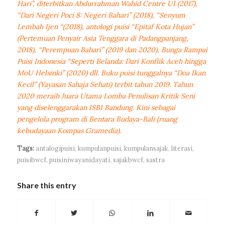
Hari”, diterbitkan Abdurrahman Wahid Centre UI (2017),
“Dari Negeri Poci 8: Negeri Bahari” (2018), “Senyum
Lembah Ijen “(2018), antologi puisi “Epitaf Kota Hujan”
(Pertemuan Penyair Asia Tenggara di Padangpanjang,
2018), “Perempuan Bahari” (2019 dan 2020), Bunga Rampai
Puisi Indonesia “Seperti Belanda: Dari Konflik Aceh hingga
MoU Helsinki” (2020) dll. Buku puisi tunggalnya “Doa Ikan
Kecil” (Yayasan Sahaja Sehati) terbit tahun 2019. Tahun
2020 meraih Juara Utama Lomba Penulisan Kritik Seni
yang diselenggarakan ISBI Bandung. Kini sebagai
pengelola program di Bentara Budaya-Bali (ruang
kebudayaan Kompas Gramedia).
Tags:
antalogipuisi
,
kumpulanpuisi
,
kumpulansajak
,
literasi
,
puisibwcf
,
puisiniwayanidayati
,
sajakbwcf
,
sastra
Share this entry