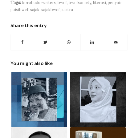
Tags:
borobudurwriters
,
bwcf
,
bwcfsociety
,
literasi
,
penyair
,
puisibwcf
,
sajak
,
sajakbwcf
,
sastra
Share this entry
You might also like