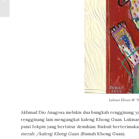
Merah
Lukisan Ekwan M “S
Akhmad Dio Anagosa melukis dua bungkah rengginang yan
rengginang lain mengangkat kaleng Khong Guan. Lukisan
puisi Jokpin yang bertutur demikian:
Biskuit berterimak
merah: /kaleng Khong Guan
.
(Rumah Khong Guan).