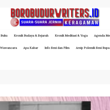
 Buku
Kronik Budaya & Sejarah
Kronik Meditasi & Yoga
Agenda Med
Wawancara
Apa Kabar
Info Seni dan Film
Arsip Polemik Seni Rupa