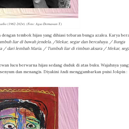
iburbo (1962-2024). (Foto: Agus Dermawan T.)
a dengan tembok hijau yang dihiasi tebaran bunga azalea. Karya ber
umbuh liar di bawah jendela. /Mekar, segar dan bercahaya. / Bunga
a / dari lembah Maria. / Tumbuh liar di rimbun aksara / Mekar, sega
ewan lucu berwarna hijau sedang duduk di atas buku. Wajahnya yang
 senyum dan menangis. Diyakini Andi menggambarkan puisi Jokpin :