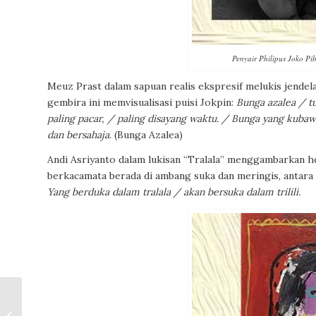
Penyair Philipus Joko P
Meuz Prast dalam sapuan realis ekspresif melukis jendel
gembira ini memvisualisasi puisi Jokpin:
Bunga azalea / t
paling pacar, / paling disayang waktu. / Bunga yang kubaw
dan bersahaja
.
(Bunga Azalea)
Andi Asriyanto dalam lukisan “Tralala” menggambarkan h
berkacamata berada di ambang suka dan meringis, antara
Yang berduka dalam tralala / akan bersuka dalam trilili.
Kelana Jejaka di Tanah