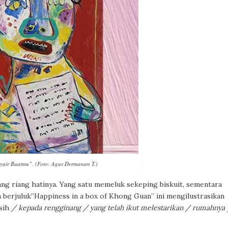
yair Buatmu”. (Foto: Agus Dermawan T.)
g riang hatinya. Yang satu memeluk sekeping biskuit, sementara
 berjuluk”Happiness in a box of Khong Guan”
ini mengilustrasikan
asih
/ kepada rengginang / yang telah ikut melestarikan / rumahnya