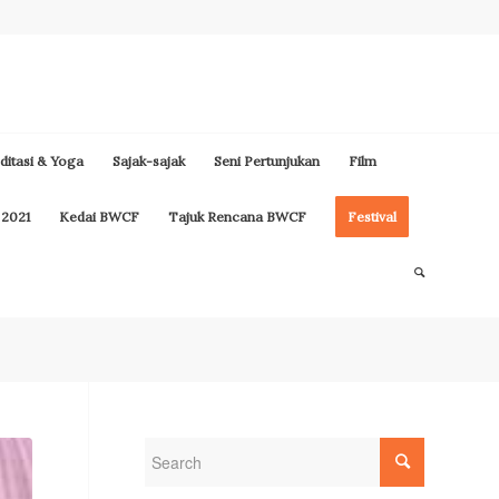
itasi & Yoga
Sajak-sajak
Seni Pertunjukan
Film
 2021
Kedai BWCF
Tajuk Rencana BWCF
Festival