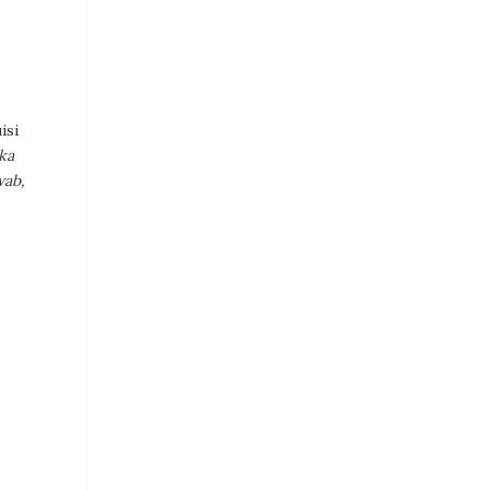
isi
ka
wab,