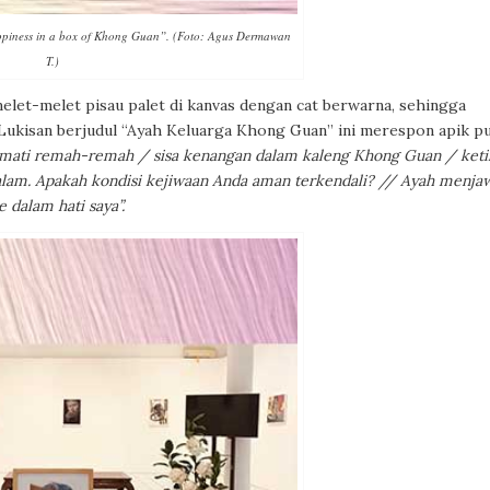
piness in a box of Khong Guan”. (Foto: Agus Dermawan
T.)
et-melet pisau palet di kanvas dengan cat berwarna, sehingga
Lukisan berjudul “Ayah Keluarga Khong Guan” ini merespon apik pu
mati remah-remah / sisa kenangan dalam kaleng Khong Guan / keti
lam. Apakah kondisi kejiwaan Anda aman terkendali? // Ayah menja
 dalam hati saya”.