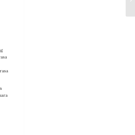
.
ng
rasa
 rasa
n
uara