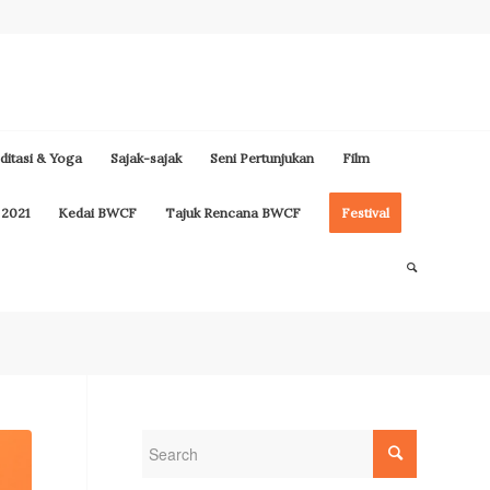
itasi & Yoga
Sajak-sajak
Seni Pertunjukan
Film
 2021
Kedai BWCF
Tajuk Rencana BWCF
Festival