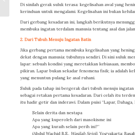
Gender dalam Perlon
Di sinilah gerak suluk terasa: kegelisahan awal yang he
Unggahan Komunitas...
kerinduan untuk mengalami. Kegelisahan ini bukan kehilan
Dari gerbang kesadaran ini, langkah berikutnya menunggu:
membuka ingatan terdalam manusia tentang asal dan jalan
2. Dari Tubuh Menuju Ingatan Batin
Jika gerbang pertama membuka kegelisahan yang hening,
dekat dengan manusia: tubuhnya sendiri. Di sini suluk m
lapar: sebuah kondisi yang meretakkan kebiasaan, membo
pikiran. Lapar bukan sekadar fenomena fisik; ia adalah k
yang menuntun pulang ke asal ruhani.
Suluk pada tahap ini bergerak dari tubuh menuju ingatan 
sebagai retakan pertama kesadaran. Dari celah itu terde
itu hadir getir dan inderawi. Dalam puisi “Lapar, Dahaga,
Selain derita dan nestapa
Apa yang kuperoleh dari masokisme ini
Apa yang kuraih selain perih ini?”
(Abdul Wachid B.S.,
Wasilah Sejoli
, Yogyakarta: Basab