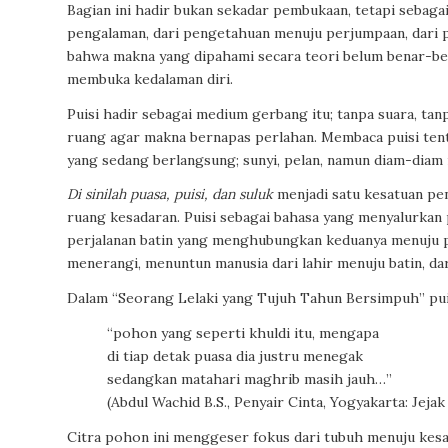
Bagian ini hadir bukan sekadar pembukaan, tetapi sebaga
pengalaman, dari pengetahuan menuju perjumpaan, dari p
bahwa makna yang dipahami secara teori belum benar-bena
membuka kedalaman diri.
Puisi hadir sebagai medium gerbang itu; tanpa suara, ta
ruang agar makna bernapas perlahan. Membaca puisi ten
yang sedang berlangsung; sunyi, pelan, namun diam-dia
Di sinilah puasa, puisi, dan suluk
menjadi satu kesatuan pe
ruang kesadaran.
Puisi
sebagai bahasa yang menyalurkan
perjalanan batin yang menghubungkan keduanya menuju per
menerangi, menuntun manusia dari lahir menuju batin, da
Dalam “Seorang Lelaki yang Tujuh Tahun Bersimpuh” puisi
“pohon yang seperti khuldi itu, mengapa
di tiap detak puasa dia justru menegak
sedangkan matahari maghrib masih jauh…”
(Abdul Wachid B.S.,
Penyair Cinta
, Yogyakarta: Jejak
Citra pohon ini menggeser fokus dari tubuh menuju kesa