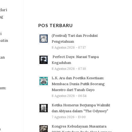
dari
ng
POS TERBARU
i
(Festival) Tari dan Produksi
atin
Pengetahuan
8 Agustus 2026 - 07:17
Perfect Days: Narasi Tanpa
kan
Kegaduhan
8 Agustus 2026 - 07:10
L.K. Ara dan Poetika Kesetiaan:
Membaca Dunia Puitik Seorang
kum:
Maestro dari Tanah Gayo
8 Agustus 2026 - 06:54
Ketika Homerus Berjumpa Walmiki
dan Abiyasa dalam “The Odyssey”
7 Agustus 2026 - 13:00
Kongres Kebudayaan Nusantara
a