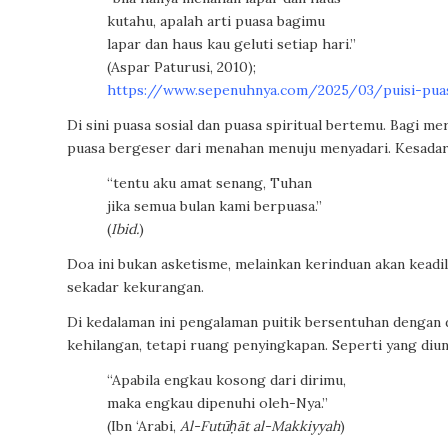
kutahu, apalah arti puasa bagimu
lapar dan haus kau geluti setiap hari.”
(Aspar Paturusi, 2010);
https://www.sepenuhnya.com/2025/03/puisi-puas
Di sini puasa sosial dan puasa spiritual bertemu. Bagi me
puasa bergeser dari menahan menuju menyadari. Kesadar
“tentu aku amat senang, Tuhan
jika semua bulan kami berpuasa.”
(
Ibid.
)
Doa ini bukan asketisme, melainkan kerinduan akan keadil
sekadar kekurangan.
Di kedalaman ini pengalaman puitik bersentuhan dengan 
kehilangan, tetapi ruang penyingkapan. Seperti yang diun
“Apabila engkau kosong dari dirimu,
maka engkau dipenuhi oleh-Nya.”
(Ibn ‘Arabi,
Al-Futūḥāt al-Makkiyyah
)