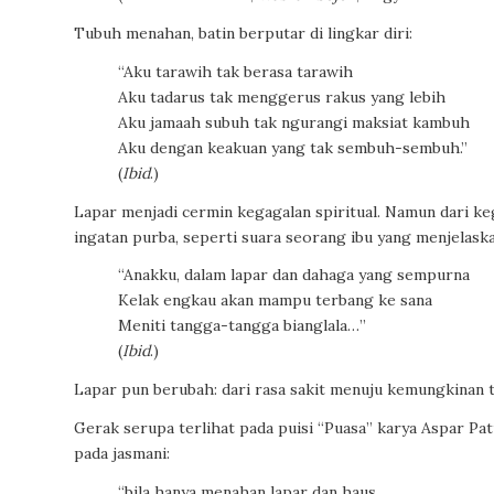
Tubuh menahan, batin berputar di lingkar diri:
“Aku tarawih tak berasa tarawih
Aku tadarus tak menggerus rakus yang lebih
Aku jamaah subuh tak ngurangi maksiat kambuh
Aku dengan keakuan yang tak sembuh-sembuh.”
(
Ibid
.)
Lapar menjadi cermin kegagalan spiritual. Namun dari ke
ingatan purba, seperti suara seorang ibu yang menjelaska
“Anakku, dalam lapar dan dahaga yang sempurna
Kelak engkau akan mampu terbang ke sana
Meniti tangga-tangga bianglala…”
(
Ibid
.)
Lapar pun berubah: dari rasa sakit menuju kemungkinan t
Gerak serupa terlihat pada puisi “Puasa” karya Aspar Pa
pada jasmani:
“bila hanya menahan lapar dan haus