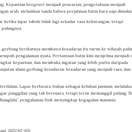
ning. Kepastian bergeser menjadi pencarian; pengetahuan menjadi
gan arah, melainkan tanda bahwa perjalanan batin baru saja dimulai
 ketika lapar tubuh tidak lagi sekadar rasa kekurangan, tetapi
 pulangnya.
 gerbang berikutnya membawa kesadaran itu turun ke wilayah pali
enempuh pengalaman nyata. Pertanyaan batin kini menjelma menjadi 
ngkar kepastian, dan membuka ingatan yang lebih purba daripada
elanjutan alami gerbang kesadaran: kesadaran yang menjadi rasa, dan
terdalam. Lapar berbicara, bukan sebagai keluhan jasmani, melainka
ngar panggilan yang tak bersuara, tetapi terus memanggil pulang. S
 Bianglala”, pengalaman fisik menyingkap kegagalan manusia:
asi, 2022:62-63)