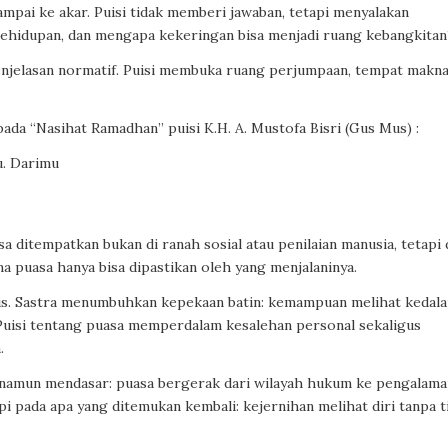
sampai ke akar. Puisi tidak memberi jawaban, tetapi menyalakan
ehidupan, dan mengapa kekeringan bisa menjadi ruang kebangkitan
 penjelasan normatif. Puisi membuka ruang perjumpaan, tempat makn
da “Nasihat Ramadhan” puisi K.H. A. Mustofa Bisri (Gus Mus) :
u. Darimu
 ditempatkan bukan di ranah sosial atau penilaian manusia, tetapi 
na puasa hanya bisa dipastikan oleh yang menjalaninya.
tis. Sastra menumbuhkan kepekaan batin: kemampuan melihat kedal
. Puisi tentang puasa memperdalam kesalehan personal sekaligus
.
 namun mendasar: puasa bergerak dari wilayah hukum ke pengalama
i pada apa yang ditemukan kembali: kejernihan melihat diri tanpa ti