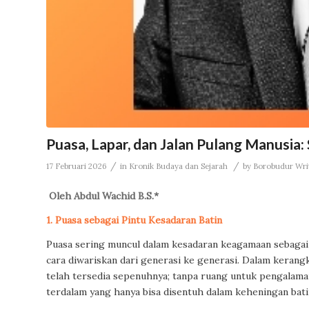
Puasa, Lapar, dan Jalan Pulang Manusia:
/
/
17 Februari 2026
in
Kronik Budaya dan Sejarah
by
Borobudur Writ
Oleh Abdul Wachid B.S.*
1. Puasa sebagai Pintu Kesadaran Batin
Puasa sering muncul dalam kesadaran keagamaan sebagai 
cara diwariskan dari generasi ke generasi. Dalam kerang
telah tersedia sepenuhnya; tanpa ruang untuk pengalaman
terdalam yang hanya bisa disentuh dalam keheningan bati