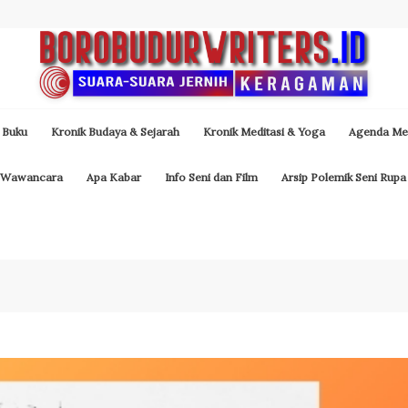
 Buku
Kronik Budaya & Sejarah
Kronik Meditasi & Yoga
Agenda Med
Wawancara
Apa Kabar
Info Seni dan Film
Arsip Polemik Seni Rupa