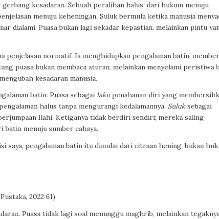
i gerbang kesadaran. Sebuah peralihan halus: dari hukum menuju
enjelasan menuju keheningan. Suluk bermula ketika manusia menya
r dialami. Puasa bukan lagi sekadar kepastian, melainkan pintu ya
npa penjelasan normatif. Ia menghidupkan pengalaman batin, member
tang puasa bukan membaca aturan, melainkan menyelami peristiwa b
m mengubah kesadaran manusia.
ngalaman batin:
Puasa
sebagai
laku
penahanan diri yang membersih
 pengalaman halus tanpa mengurangi kedalamannya.
Suluk
sebagai
jumpaan Ilahi. Ketiganya tidak berdiri sendiri; mereka saling
ri batin menuju sumber cahaya.
 saya, pengalaman batin itu dimulai dari citraan hening, bukan hu
 Pustaka, 2022:61)
daran. Puasa tidak lagi soal menunggu maghrib, melainkan tegakny