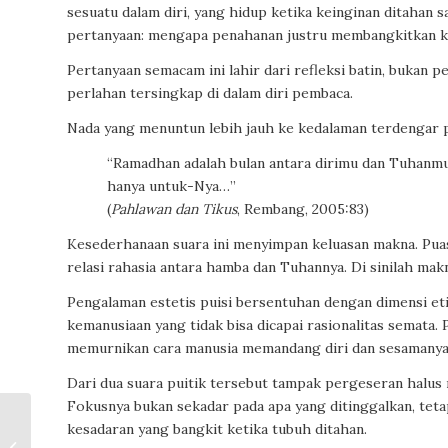
sesuatu dalam diri, yang hidup ketika keinginan ditahan 
pertanyaan: mengapa penahanan justru membangkitkan k
Pertanyaan semacam ini lahir dari refleksi batin, bukan
perlahan tersingkap di dalam diri pembaca.
Nada yang menuntun lebih jauh ke kedalaman terdengar pa
“Ramadhan adalah bulan antara dirimu dan Tuhanm
hanya untuk-Nya…”
(
Pahlawan dan Tikus
, Rembang, 2005:83)
Kesederhanaan suara ini menyimpan keluasan makna. Puasa
relasi rahasia antara hamba dan Tuhannya. Di sinilah mak
Pengalaman estetis puisi bersentuhan dengan dimensi e
kemanusiaan yang tidak bisa dicapai rasionalitas semata
memurnikan cara manusia memandang diri dan sesamanya
Dari dua suara puitik tersebut tampak pergeseran halus
Fokusnya bukan sekadar pada apa yang ditinggalkan, tetap
Antara Adat dan
kesadaran yang bangkit ketika tubuh ditahan.
Kesetaraan: Dinamika