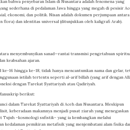
kkan bahwa penyebaran Islam di Nusantara adalah fenomena yang
 yang sederhana di pedalaman Jawa hingga yang megah di pesisir A
sial, ekonomi, dan politik. Nisan adalah dokumen perjumpaan antara
 flora) dan identitas universal (ditunjukkan oleh kaligrafi Arab).
usantara menyembunyikan sanad—rantai transmisi pengetahuan spiritu
 dan keabsahan ajaran.
ad ke-16 hingga ke-18, tidak hanya mencantumkan nama dan gelar, te
ggunaan istilah tertentu seperti al-arif billah (yang arif dengan All
oneksi dengan Tarekat Syattariyah atau Qadiriyah.
Manuskrip berikut:
 kunci dalam Tarekat Syattariyah di Aceh dan Nusantara. Meskipun
lisit, keberadaan makamnya menjadi pusat ziarah yang menegaskan
bat Tujuh –kosmologi sufistik– yang ia kembangkan melalui
an kedalaman pemikiran metafisik yang menjembatani alam fisika da