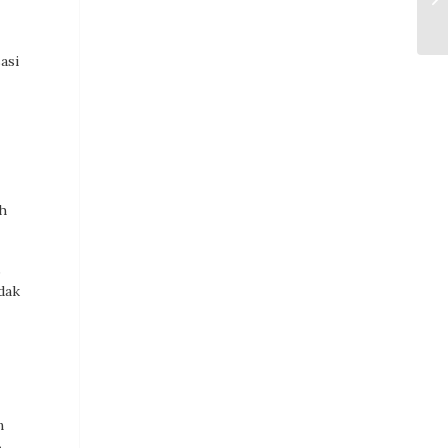
asi
ah
,
dak
n