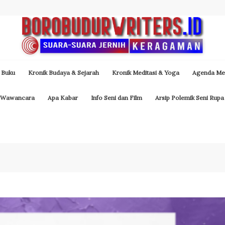
 Buku
Kronik Budaya & Sejarah
Kronik Meditasi & Yoga
Agenda Med
Wawancara
Apa Kabar
Info Seni dan Film
Arsip Polemik Seni Rupa