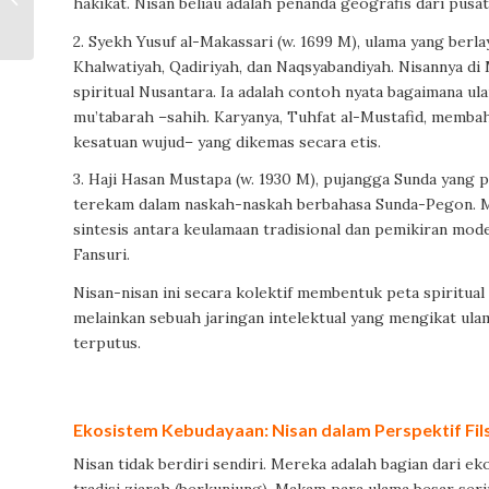
hakikat. Nisan beliau adalah penanda geografis dari pusat
di Panggung
2. Syekh Yusuf al-Makassari (w. 1699 M), ulama yang be
Khalwatiyah, Qadiriyah, dan Naqsyabandiyah. Nisannya di 
spiritual Nusantara. Ia adalah contoh nyata bagaimana u
mu’tabarah –sahih. Karyanya, Tuhfat al-Mustafid, memba
kesatuan wujud– yang dikemas secara etis.
3. Haji Hasan Mustapa (w. 1930 M), pujangga Sunda yang 
terekam dalam naskah-naskah berbahasa Sunda-Pegon. M
sintesis antara keulamaan tradisional dan pemikiran mod
Fansuri.
Nisan-nisan ini secara kolektif membentuk peta spiritual
melainkan sebuah jaringan intelektual yang mengikat ulam
terputus.
Ekosistem Kebudayaan: Nisan dalam Perspektif Fil
Nisan tidak berdiri sendiri. Mereka adalah bagian dari e