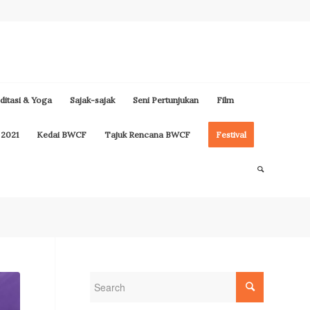
itasi & Yoga
Sajak-sajak
Seni Pertunjukan
Film
 2021
Kedai BWCF
Tajuk Rencana BWCF
Festival