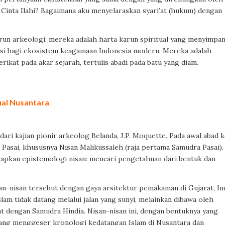
 Cinta Ilahi? Bagaimana aku menyelaraskan syari’at (hukum) dengan
run arkeologi; mereka adalah harta karun spiritual yang menyimpa
dasi bagi ekosistem keagamaan Indonesia modern. Mereka adalah
erikat pada akar sejarah, tertulis abadi pada batu yang diam.
tual Nusantara
dari kajian pionir arkeolog Belanda, J.P. Moquette. Pada awal abad 
asai, khususnya Nisan Malikussaleh (raja pertama Samudra Pasai). 
rapkan epistemologi nisan: mencari pengetahuan dari bentuk dan
-nisan tersebut dengan gaya arsitektur pemakaman di Gujarat, Ind
am tidak datang melalui jalan yang sunyi, melainkan dibawa oleh
t dengan Samudra Hindia. Nisan-nisan ini, dengan bentuknya yang
yang menggeser kronologi kedatangan Islam di Nusantara dan