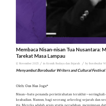
Membaca Nisan-nisan Tua Nusantara: Men
Tarekat Masa Lampau
/
/
12 November 2025
in
Kronik Budaya dan Sejarah
by
Borobudur Wr
Menyambut Borobudur Writers and Cultural Festival
Oleh: Gus Nas Joga*
Nisan—batu penanda peristirahatan terakhir—seringkali di
keabadian. Namun, bagi seorang arkeolog sejarah dan seo
itu. Mereka adalah arsip statis peradaban, menyimpan data