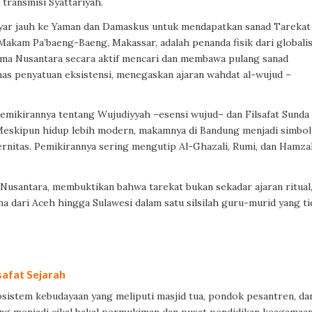
 transmisi Syattariyah.
rlayar jauh ke Yaman dan Damaskus untuk mendapatkan sanad Tarekat
Makam Pa’baeng-Baeng, Makassar, adalah penanda fisik dari globalis
lama Nusantara secara aktif mencari dan membawa pulang sanad
has penyatuan eksistensi, menegaskan ajaran wahdat al-wujud –
pemikirannya tentang Wujudiyyah –esensi wujud– dan Filsafat Sunda
eskipun hidup lebih modern, makamnya di Bandung menjadi simbol
ernitas. Pemikirannya sering mengutip Al-Ghazali, Rumi, dan Hamz
 Nusantara, membuktikan bahwa tarekat bukan sekadar ajaran ritual
a dari Aceh hingga Sulawesi dalam satu silsilah guru-murid yang ti
safat Sejarah
kosistem kebudayaan yang meliputi masjid tua, pondok pesantren, da