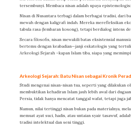
tersembunyi. Membaca nisan adalah upaya epistemologis:
Nisan di Nusantara terbagi dalam berbagai tradisi, dari b
mewah dengan kaligrafi indah. Mereka merefleksikan eko
tabula rasa (lembaran kosong), tetapi berdialog intens de
Secara filosofis, nisan mewakili batas eksistensial manus
bertemu dengan keabadian—janji eskatologis yang tertulis
Arkeologi Sejarah –kapan Islam tiba, siapa yang memimp
Arkeologi Sejarah: Batu Nisan sebagai Kronik Pera
Studi mengenai nisan-nisan tua, seperti yang dilakukan ol
membuktikan kehadiran Islam jauh lebih awal dari dugaan
Persia, tidak hanya mencatat tanggal wafat, tetapi juga ja
Namun, nilai tertinggi nisan bukan pada materialnya, melai
memuat ayat suci, hadis, atau untaian syair tasawuf, ada
tradisi intelektual dan seni tinggi.