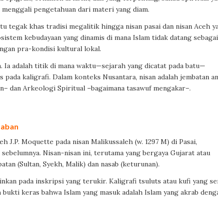
 menggali pengetahuan dari materi yang diam.
atu tegak khas tradisi megalitik hingga nisan pasai dan nisan Aceh y
sistem kebudayaan yang dinamis di mana Islam tidak datang sebagai
ngan pra-kondisi kultural lokal.
ia. Ia adalah titik di mana waktu—sejarah yang dicatat pada batu—
 pada kaligrafi. Dalam konteks Nusantara, nisan adalah jembatan a
in– dan Arkeologi Spiritual –bagaimana tasawuf mengakar–.
daban
eh J.P. Moquette pada nisan Malikussaleh (w. 1297 M) di Pasai,
 sebelumnya. Nisan-nisan ini, terutama yang bergaya Gujarat atau
batan (Sultan, Syekh, Malik) dan nasab (keturunan).
nkan pada inskripsi yang terukir. Kaligrafi tsuluts atau kufi yang se
lah bukti keras bahwa Islam yang masuk adalah Islam yang akrab deng