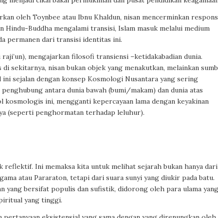
ing menjadi cikal bakal permukiman dan pusat pendidikan keagamaan
warkan oleh Toynbee atau Ibnu Khaldun, nisan mencerminkan respons
an Hindu-Buddha mengalami transisi, Islam masuk melalui medium
a permanen dari transisi identitas ini.
i raji’un), mengajarkan filosofi transiensi –ketidakabadian dunia.
s di sekitarnya, nisan bukan objek yang menakutkan, melainkan sum
l ini sejalan dengan konsep Kosmologi Nusantara yang sering
ai penghubung antara dunia bawah (bumi/makam) dan dunia atas
mbol kosmologis ini, mengganti kepercayaan lama dengan keyakinan
ya (seperti penghormatan terhadap leluhur).
reflektif. Ini memaksa kita untuk melihat sejarah bukan hanya dari
ama atau Pararaton, tetapi dari suara sunyi yang diukir pada batu.
 yang bersifat populis dan sufistik, didorong oleh para ulama yan
ritual yang tinggi.
an pertanyaan eksistensial yang sama dengan yang direnungkan oleh