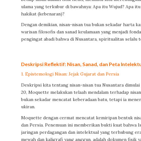
ulama yang terkubur di bawahnya: Apa itu Wujud? Apa itu
hakikat (kebenaran)?
Dengan demikian, nisan-nisan tua bukan sekadar harta ka
warisan filosofis dan sanad keulamaan yang menjadi fon
pengingat abadi bahwa di Nusantara, spiritualitas selalu t
Deskripsi Reflektif: Nisan, Sanad, dan Peta Intelek
1. Epistemologi Nisan: Jejak Gujarat dan Persia
Deskripsi kita tentang nisan-nisan tua Nusantara dimulai 
20, Moquette melakukan telaah mendalam terhadap nisan P
bukan sekadar mencatat keberadaan batu, tetapi ia mene
ukiran.
Moquette dengan cermat mencatat kemiripan bentuk nisan
dan Persia. Penemuan ini memberikan bukti kuat bahwa Isl
jaringan perdagangan dan intelektual yang terhubung era
mewah dan kaligrafi yang anggun, adalah dokumen fisik 