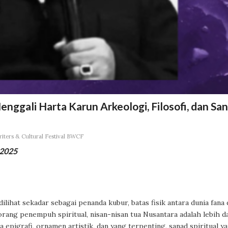
ggali Harta Karun Arkeologi, Filosofi, dan Sa
iters & Cultural Festival BWCF
 2025
lihat sekadar sebagai penanda kubur, batas fisik antara dunia fana 
rang penempuh spiritual, nisan-nisan tua Nusantara adalah lebih d
 epigrafi, ornamen artistik, dan yang terpenting, sanad spiritual y