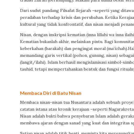
tradisi ziarah (berkunjung). Makam para ulama besar ser
Dari sudut pandang Filsafat Sejarah –seperti yang dita
peradaban terhadap krisis dan perubahan. Ketika Keraja
kultural yang tidak konfrontatif, dan nisan menjadi penand
Nisan, dengan inskripsi kematian (inna lillahi wa inna ilaih
Kematian bukanlah akhir, melainkan pintu. Bagi komunita
keberkahan (barakah) dan pengingat moral (ma’izhah).Ha
memandang garis vertikal (pohon, gunung, nisan) sebag
(langit/ilahi). Islam berhasil mengislamisasi simbol-si
tauhid, tetapi mempertahankan bentuk dan fungsi ritualn
Membaca Diri di Batu Nisan
Membaca nisan-nisan tua Nusantara adalah sebuah proyek 
catatan istana atau kronik kerajaan –seperti Nagarakretag
Nisan adalah bukti bahwa penyebaran Islam adalah gerakan
membawa ajaran dengan sanad yang kuat dan integritas spi
Setiap nisan adalah titik henti, meminta kita merenungk