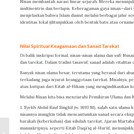
Nisan membantah narasi linear sejarah. Mereka menunju
multisentris dan berlapis. Keberagaman gaya nisan—dari
menjelaskan bahwa Islam dianut melalui berbagai jalur so
identitas lokal (ditunjukkan oleh bentuk batu atau ornamen
Nilai Spiritual Keagamaan dan Sanad Tarekat
Di balik inskripsi formal, nisan-nisan ulama dan sufi N
dan tarekat. Dalam tradisi tasawuf, sanad adalah vitalitas
Banyak nisan ulama besar, terutama yang berasal dari ab
terkadang juga isyarat keanggotaan tarekat. Misalnya, pen
atau kutipan dari Kitab al-Hikam yang mengindikasikan k
Melalui Nisan kita bisa menziarahi Pemikiran Ulama dan 
1. Syekh Abdul Rauf Singkil (w. 1693 M), salah satu ulama
nisannya mungkin tidak mencantumkan sanad secara eksp
barakah (keberkahan) dan silsilah tarekat. Ajaran Marta
manuskripnya, seperti Kitab Daqā’iq al-Hurūf, menunjukk
Wali yang Tak Tampil