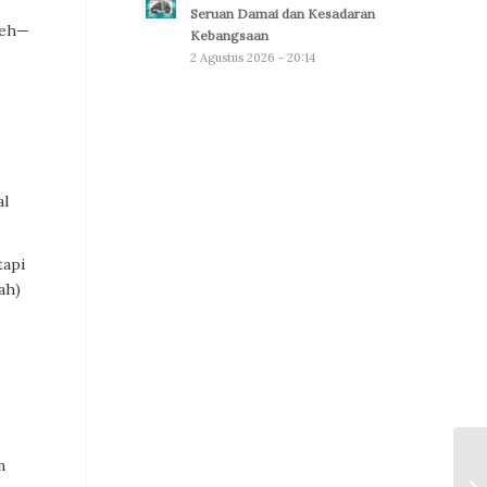
Seruan Damai dan Kesadaran
ceh—
Kebangsaan
2 Agustus 2026 - 20:14
al
tapi
ah)
n