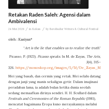
Retakan Raden Saleh: Agensi dalam
Ambivalensi
/
/
24 Mei 2026
in
Kolom
by
Borobudur Writers & Cultural Festival
oleh :
Kasiyan*
“
Art is the lie that enables us to realize the truth
.”
Picasso, P. (1923).
Picasso speaks
. In M. de Zayas,
The Arts,
3
(4), 315–
326.
https://monoskop.org/images/5/5f/De_Zayas_Marius_
Mei yang basah, dan cermin yang retak. Mei selalu datang
dengan janji yang manis sekaligus getir. Dalam imajinasi
peradaban lama, ia adalah bulan ketika dunia seolah
sedang memaafkan dirinya sendiri. H. H. Scullard dalam
Festivals and Ceremonies of the Roman Republic
(1981),
mencatat bagaimana Eropa kuno merayakannya melalui