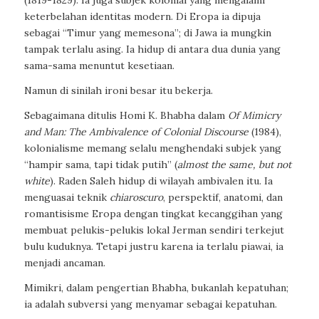
(1819-1829). Ia juga subjek kolonial yang mengalami
keterbelahan identitas modern. Di Eropa ia dipuja
sebagai “Timur yang memesona”; di Jawa ia mungkin
tampak terlalu asing. Ia hidup di antara dua dunia yang
sama-sama menuntut kesetiaan.
Namun di sinilah ironi besar itu bekerja.
Sebagaimana ditulis Homi K. Bhabha dalam
Of Mimicry
and Man: The Ambivalence of Colonial Discourse
(1984),
kolonialisme memang selalu menghendaki subjek yang
“hampir sama, tapi tidak putih” (
almost the same, but not
white
). Raden Saleh hidup di wilayah ambivalen itu. Ia
menguasai teknik
chiaroscuro
, perspektif, anatomi, dan
romantisisme Eropa dengan tingkat kecanggihan yang
membuat pelukis-pelukis lokal Jerman sendiri terkejut
bulu kuduknya. Tetapi justru karena ia terlalu piawai, ia
menjadi ancaman.
Mimikri, dalam pengertian Bhabha, bukanlah kepatuhan;
ia adalah subversi yang menyamar sebagai kepatuhan.