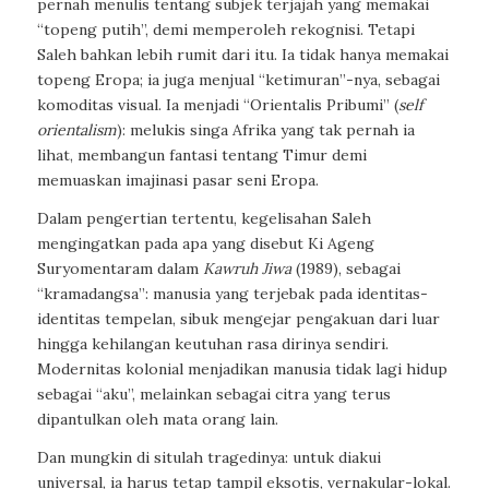
pernah menulis tentang subjek terjajah yang memakai
“topeng putih”, demi memperoleh rekognisi. Tetapi
Saleh bahkan lebih rumit dari itu. Ia tidak hanya memakai
topeng Eropa; ia juga menjual “ketimuran”-nya, sebagai
komoditas visual. Ia menjadi “Orientalis Pribumi” (
self
orientalism
): melukis singa Afrika yang tak pernah ia
lihat, membangun fantasi tentang Timur demi
memuaskan imajinasi pasar seni Eropa.
Dalam pengertian tertentu, kegelisahan Saleh
mengingatkan pada apa yang disebut Ki Ageng
Suryomentaram dalam
Kawruh Jiwa
(1989), sebagai
“kramadangsa”: manusia yang terjebak pada identitas-
identitas tempelan, sibuk mengejar pengakuan dari luar
hingga kehilangan keutuhan rasa dirinya sendiri.
Modernitas kolonial menjadikan manusia tidak lagi hidup
sebagai “aku”, melainkan sebagai citra yang terus
dipantulkan oleh mata orang lain.
Dan mungkin di situlah tragedinya: untuk diakui
universal, ia harus tetap tampil eksotis, vernakular-lokal.