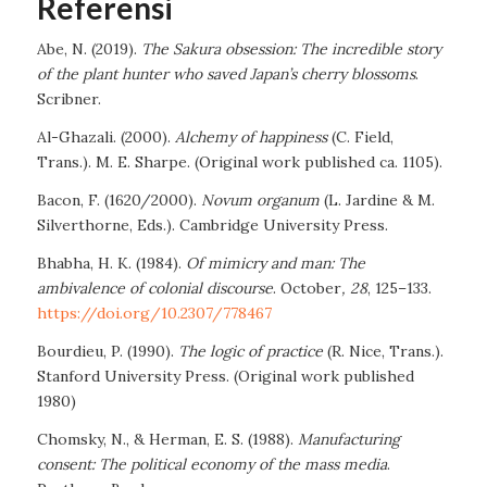
Referensi
Abe, N. (2019).
The Sakura obsession: The incredible story
of the plant hunter who saved Japan’s cherry blossoms
.
Scribner.
Al-Ghazali. (2000).
Alchemy of happiness
(C. Field,
Trans.). M. E. Sharpe. (Original work published ca. 1105).
Bacon, F. (1620/2000).
Novum organum
(L. Jardine & M.
Silverthorne, Eds.). Cambridge University Press.
Bhabha, H. K. (1984).
Of mimicry and man: The
ambivalence of colonial discourse
. October
, 28
, 125–133.
https://doi.org/10.2307/778467
Bourdieu, P. (1990).
The logic of practice
(R. Nice, Trans.).
Stanford University Press. (Original work published
1980)
Chomsky, N., & Herman, E. S. (1988).
Manufacturing
consent: The political economy of the mass media
.