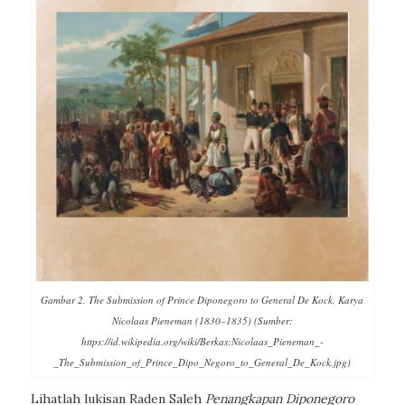
Gambar 2. The Submission of Prince Diponegoro to General De Kock, Karya
Nicolaas Pieneman (1830–1835) (Sumber:
https://id.wikipedia.org/wiki/Berkas:Nicolaas_Pieneman_-
_The_Submission_of_Prince_Dipo_Negoro_to_General_De_Kock.jpg)
Lihatlah lukisan Raden Saleh
Penangkapan Diponegoro