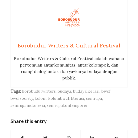
Borobudur Writers & Cultural Festival
Borobudur Writers & Cultural Festival adalah wahana
pertemuan antarkomunitas, antarkelompok, dan
ruang dialog antara karya-karya budaya dengan
publik.
Tags:
borobudurwriters
,
budaya
,
budayaliterasi
,
bwcf
,
bwcfsociety
,
kolom
,
kolombwcf
,
literasi
,
senirupa
,
senirupaindonesia
,
senirupakontemporer
Share this entry