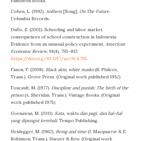
Pantheon Books.
Cohen, L. (1992).
Anthem
[Song].
On
The Future
.
Columbia Records.
Duflo, E. (2001). Schooling and labor market
consequences of school construction in Indonesia:
Evidence from an unusual policy experiment.
American
Economic Review,
91(4), 795–813.
https://doi.org/10.1257/aer.91.4.795
Fanon, F. (2008).
Black skin, white masks
(R. Philcox,
Trans.). Grove Press. (Original work published 1952)
Foucault, M. (1977).
Discipline and punish: The birth of the
prison
(A. Sheridan, Trans.). Vintage Books. (Original
work published 1975)
Goenawan, M. (2011).
Kata, waktu dan pagi
,
dan hal-hal
yang dipungut kembali
. Tempo Publishing.
Heidegger, M. (1962).
Being and time
(J. Macquarrie & E.
Robinson, Trans.). Harper & Row. (Original work