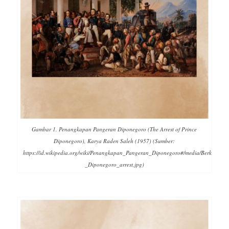
Gambar 1. Penangkapan Pangeran Diponegoro (The Arrest of Prince
Diponegoro), Karya Raden Saleh (1957) (Sumber:
https://id.wikipedia.org/wiki/Penangkapan_Pangeran_Diponegoro#/media/Berkas:Ra
_Diponegoro_arrest.jpg)