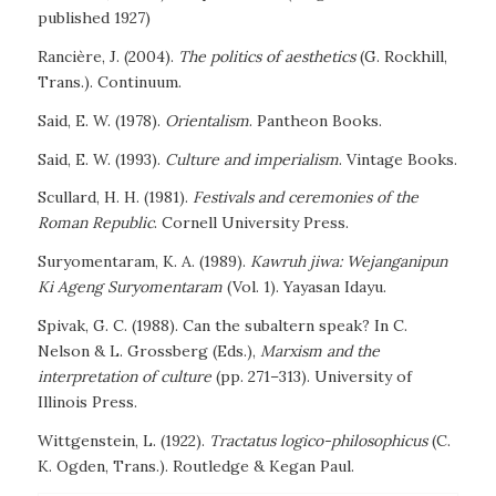
published 1927)
Rancière, J. (2004).
The politics of aesthetics
(G. Rockhill,
Trans.). Continuum.
Said, E. W. (1978).
Orientalism
. Pantheon Books.
Said, E. W. (1993).
Culture and imperialism
. Vintage Books.
Scullard, H. H. (1981).
Festivals and ceremonies of the
Roman Republic
. Cornell University Press.
Suryomentaram, K. A. (1989).
Kawruh jiwa: Wejanganipun
Ki Ageng Suryomentaram
(Vol. 1). Yayasan Idayu.
Spivak, G. C. (1988). Can the subaltern speak? In C.
Nelson & L. Grossberg (Eds.),
Marxism and the
interpretation of culture
(pp. 271–313). University of
Illinois Press.
Wittgenstein, L. (1922).
Tractatus logico-philosophicus
(C.
K. Ogden, Trans.). Routledge & Kegan Paul.