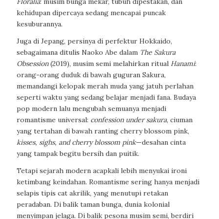
Floralia
: musim bunga mekar, tubuh dipestakan, dan
kehidupan dipercaya sedang mencapai puncak
kesuburannya.
Juga di Jepang, persinya di perfektur Hokkaido,
sebagaimana ditulis Naoko Abe dalam
The Sakura
Obsession
(2019), musim semi melahirkan ritual
Hanami
:
orang-orang duduk di bawah guguran Sakura,
memandangi kelopak merah muda yang jatuh perlahan
seperti waktu yang sedang belajar menjadi fana. Budaya
pop modern lalu mengubah semuanya menjadi
romantisme universal:
confession under sakura
, ciuman
yang tertahan di bawah ranting cherry blossom pink,
kisses, sighs, and cherry blossom pink
—desahan cinta
yang tampak begitu bersih dan puitik.
Tetapi sejarah modern acapkali lebih menyukai ironi
ketimbang keindahan. Romantisme sering hanya menjadi
selapis tipis cat akrilik, yang menutupi retakan
peradaban. Di balik taman bunga, dunia kolonial
menyimpan jelaga. Di balik pesona musim semi, berdiri