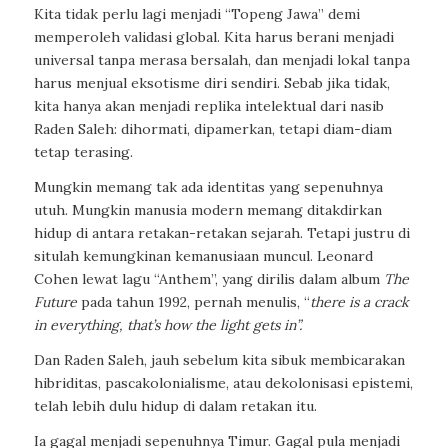
Kita tidak perlu lagi menjadi “Topeng Jawa” demi
memperoleh validasi global. Kita harus berani menjadi
universal tanpa merasa bersalah, dan menjadi lokal tanpa
harus menjual eksotisme diri sendiri. Sebab jika tidak,
kita hanya akan menjadi replika intelektual dari nasib
Raden Saleh: dihormati, dipamerkan, tetapi diam-diam
tetap terasing.
Mungkin memang tak ada identitas yang sepenuhnya
utuh. Mungkin manusia modern memang ditakdirkan
hidup di antara retakan-retakan sejarah. Tetapi justru di
situlah kemungkinan kemanusiaan muncul. Leonard
Cohen lewat lagu “Anthem”, yang dirilis dalam album
The
Future
pada tahun 1992, pernah menulis, “
there is a crack
in everything, that’s how the light gets in
”
.
Dan Raden Saleh, jauh sebelum kita sibuk membicarakan
hibriditas, pascakolonialisme, atau dekolonisasi epistemi,
telah lebih dulu hidup di dalam retakan itu.
Ia gagal menjadi sepenuhnya Timur. Gagal pula menjadi