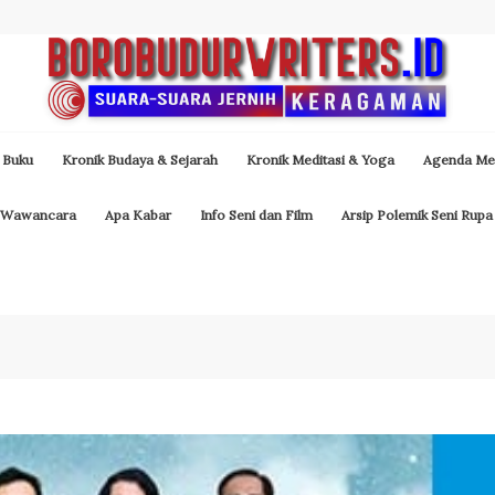
 Buku
Kronik Budaya & Sejarah
Kronik Meditasi & Yoga
Agenda Med
Wawancara
Apa Kabar
Info Seni dan Film
Arsip Polemik Seni Rupa