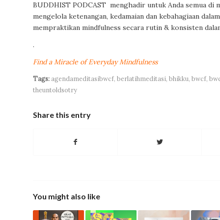
BUDDHIST PODCAST menghadir untuk Anda semua di masa
mengelola ketenangan, kedamaian dan kebahagiaan dalam 
mempraktikan mindfulness secara rutin & konsisten dala
.
Find a Miracle of Everyday Mindfulness
Tags:
agendameditasibwcf
,
berlatihmeditasi
,
bhikku
,
bwcf
,
bwc
theuntoldsotry
Share this entry
You might also like