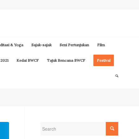
itasi & Yoga
Sajak-sajak
Seni Pertunjukan
Film
 2021
Kedai BWCF
Tajuk Rencana BWCF
Festival