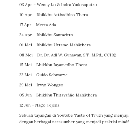
03 Apr – Wenny Lo & Indra Yudosaputro
10 Apr – Bhikkhu Atthadhīro Thera
17 Apr – Merta Ada
24 Apr – Bhikkhu Santacitto
01 Mei – Bhikkhu Uttamo Mahāthera
08 Mei – Dr. Dr. Adi W. Gunawan, S.T., M.Pd., CCH®️
15 Mei – Bhikkhu Jayamedho Thera
22 Mei – Guido Schwarze
29 Mei – Irvyn Wongso
05 Jun – Bhikkhu Ṭhitayañño Mahāthera
12 Jun – Nago Tejena
Sebuah tayangan di Youtube Taste of Truth yang menya
dengan berbagai narasumber yang menjadi praktisi mindf