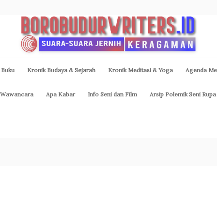
 Buku
Kronik Budaya & Sejarah
Kronik Meditasi & Yoga
Agenda Med
Wawancara
Apa Kabar
Info Seni dan Film
Arsip Polemik Seni Rupa