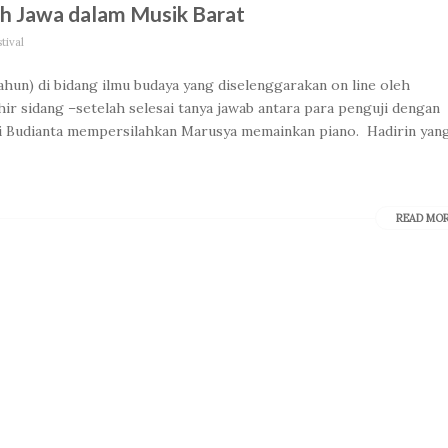
uh Jawa dalam Musik Barat
tival
ahun) di bidang ilmu budaya yang diselenggarakan on line oleh
khir sidang –setelah selesai tanya jawab antara para penguji dengan
i Budianta mempersilahkan Marusya memainkan piano. Hadirin yan
READ MO