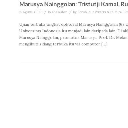
Marusya Nainggolan: Tristutji Kamal, R
/
/
15 Agustus 2021
in
Apa Kabar
by
Borobudur Writers & Cultural Fes
Ujian terbuka tingkat doktoral Marusya Nainggolan (67 t
Universitas Indonesia itu menjadi lain daripada lain. Di a
Marusya Nainggolan, promotor Marusya, Prof. Dr. Melan
mengikuti sidang terbuka itu via computer […]