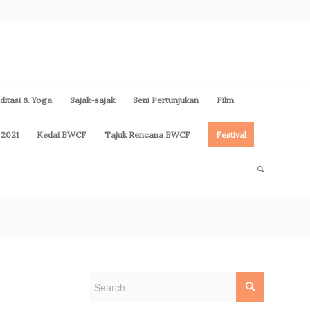
itasi & Yoga
Sajak-sajak
Seni Pertunjukan
Film
 2021
Kedai BWCF
Tajuk Rencana BWCF
Festival