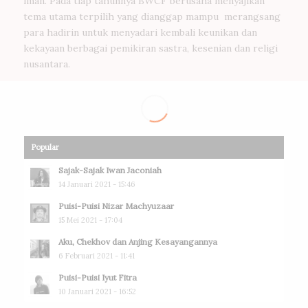
iman. Pada tiap tahunnya BWCF berusaha menyajikan
tema utama terpilih yang dianggap mampu merangsang
para hadirin untuk menyadari kembali keunikan dan
kekayaan berbagai pemikiran sastra, kesenian dan religi
nusantara.
Popular
Sajak-Sajak Iwan Jaconiah
14 Januari 2021 - 15:46
Puisi-Puisi Nizar Machyuzaar
15 Mei 2021 - 17:04
Aku, Chekhov dan Anjing Kesayangannya
6 Februari 2021 - 11:41
Puisi-Puisi Iyut Fitra
10 Januari 2021 - 16:52