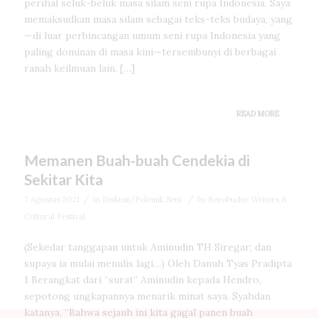
perihal seluk-beluk masa silam seni rupa Indonesia. Saya
memaksudkan masa silam sebagai teks-teks budaya, yang
—di luar perbincangan umum seni rupa Indonesia yang
paling dominan di masa kini—tersembunyi di berbagai
ranah keilmuan lain. […]
READ MORE
Memanen Buah-buah Cendekia di
Sekitar Kita
/
/
7 Agustus 2021
in
Diskusi/Polemik Seni
by
Borobudur Writers &
Cultural Festival
(Sekedar tanggapan untuk Aminudin TH Siregar; dan
supaya ia mulai menulis lagi…) Oleh Danuh Tyas Pradipta
1 Berangkat dari “surat” Aminudin kepada Hendro,
sepotong ungkapannya menarik minat saya. Syahdan
katanya, “Bahwa sejauh ini kita gagal panen buah