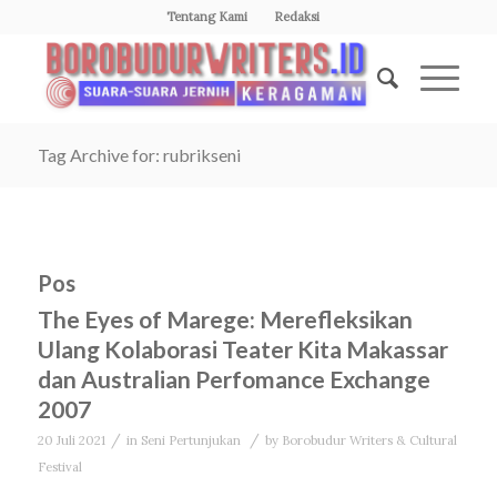
Tentang Kami
Redaksi
Tag Archive for: rubrikseni
Pos
The Eyes of Marege: Merefleksikan
Ulang Kolaborasi Teater Kita Makassar
dan Australian Perfomance Exchange
2007
/
/
20 Juli 2021
in
Seni Pertunjukan
by
Borobudur Writers & Cultural
Festival