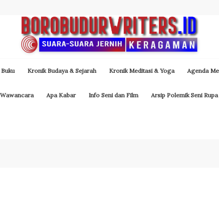
 Buku
Kronik Budaya & Sejarah
Kronik Meditasi & Yoga
Agenda Med
Wawancara
Apa Kabar
Info Seni dan Film
Arsip Polemik Seni Rupa