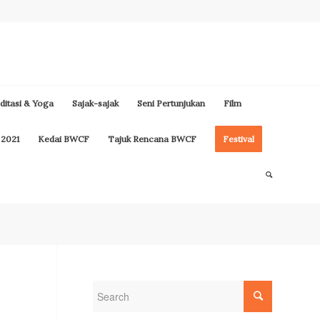
itasi & Yoga
Sajak-sajak
Seni Pertunjukan
Film
 2021
Kedai BWCF
Tajuk Rencana BWCF
Festival