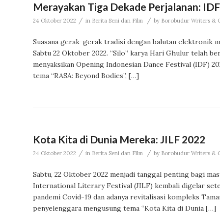
Merayakan Tiga Dekade Perjalanan: ID
/
/
24 Oktober 2022
in
Berita Seni dan Film
by
Borobudur Writers & Cu
Suasana gerak-gerak tradisi dengan balutan elektronik m
Sabtu 22 Oktober 2022. “Silo” karya Hari Ghulur telah b
menyaksikan Opening Indonesian Dance Festival (IDF) 20
tema “RASA: Beyond Bodies”, […]
Kota Kita di Dunia Mereka: JILF 2022
/
/
24 Oktober 2022
in
Berita Seni dan Film
by
Borobudur Writers & Cu
Sabtu, 22 Oktober 2022 menjadi tanggal penting bagi masy
International Literary Festival (JILF) kembali digelar set
pandemi Covid-19 dan adanya revitalisasi kompleks Tama
penyelenggara mengusung tema “Kota Kita di Dunia […]