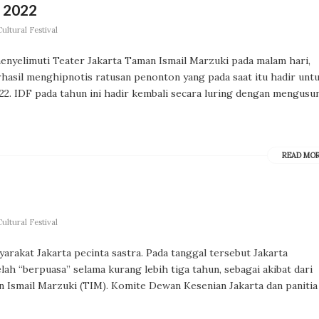
F 2022
ltural Festival
enyelimuti Teater Jakarta Taman Ismail Marzuki pada malam hari,
erhasil menghipnotis ratusan penonton yang pada saat itu hadir unt
22. IDF pada tahun ini hadir kembali secara luring dengan mengusu
READ MO
ltural Festival
arakat Jakarta pecinta sastra. Pada tanggal tersebut Jakarta
elah “berpuasa” selama kurang lebih tiga tahun, sebagai akibat dari
n Ismail Marzuki (TIM). Komite Dewan Kesenian Jakarta dan panitia