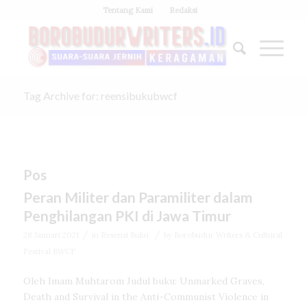
Tentang Kami
Redaksi
Tag Archive for: reensibukubwcf
Pos
Peran Militer dan Paramiliter dalam
Penghilangan PKI di Jawa Timur
/
/
28 Januari 2021
in
Resensi Buku
by
Borobudur Writers & Cultural
Festival BWCF
Oleh Imam Muhtarom Judul buku: Unmarked Graves,
Death and Survival in the Anti-Communist Violence in