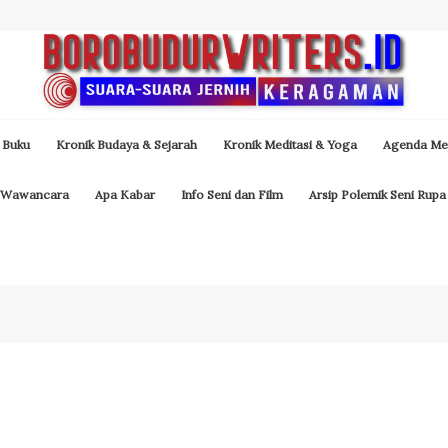
 Buku
Kronik Budaya & Sejarah
Kronik Meditasi & Yoga
Agenda Med
Wawancara
Apa Kabar
Info Seni dan Film
Arsip Polemik Seni Rupa