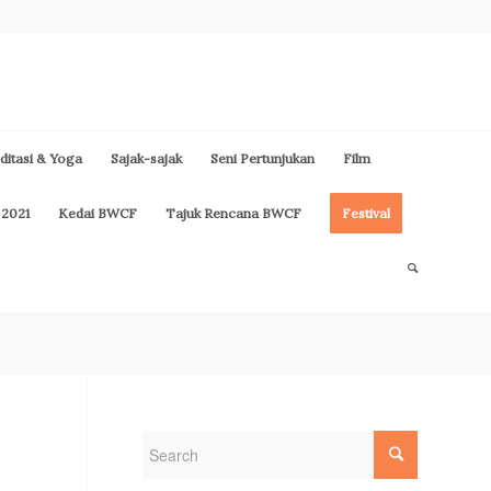
itasi & Yoga
Sajak-sajak
Seni Pertunjukan
Film
 2021
Kedai BWCF
Tajuk Rencana BWCF
Festival