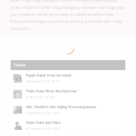
iman. Pada tiap tahunnya BWCF berusaha menyajikan
tema utama terpilih yang dianggap mampu merangsang
para hadirin untuk menyadari kembali keunikan dan
kekayaan berbagai pemikiran sastra, kesenian dan religi
nusantara.
Popular
Sajak-Sajak Iwan Jaconiah
14 Januari 2021 - 15:46
Puisi-Puisi Nizar Machyuzaar
15 Mei 2021 - 17:04
Aku, Chekhov dan Anjing Kesayangannya
6 Februari 2021 - 11:41
Puisi-Puisi Iyut Fitra
10 Januari 2021 - 16:52