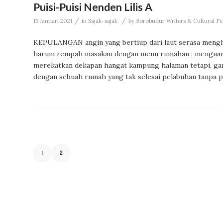
Puisi-Puisi Nenden Lilis A
/
/
15 Januari 2021
in
Sajak-sajak
by
Borobudur Writers & Cultural Fe
KEPULANGAN angin yang bertiup dari laut serasa mengh
harum rempah masakan dengan menu rumahan : menguarka
merekatkan dekapan hangat kampung halaman tetapi, gar
dengan sebuah rumah yang tak selesai pelabuhan tanpa p
1
2