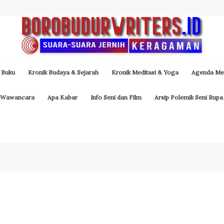
 Buku
Kronik Budaya & Sejarah
Kronik Meditasi & Yoga
Agenda Med
Wawancara
Apa Kabar
Info Seni dan Film
Arsip Polemik Seni Rupa