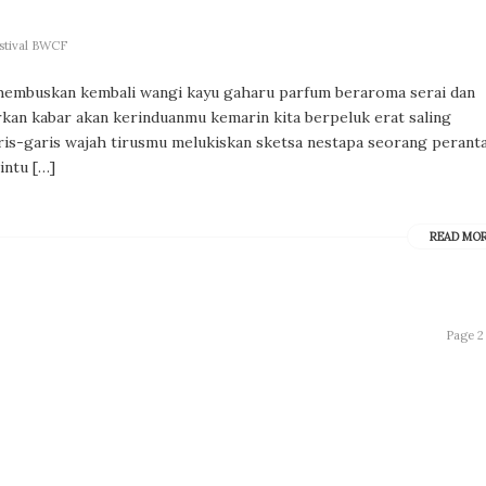
stival BWCF
embuskan kembali wangi kayu gaharu parfum beraroma serai dan
n kabar akan kerinduanmu kemarin kita berpeluk erat saling
is-garis wajah tirusmu melukiskan sketsa nestapa seorang perant
intu […]
READ MO
Page 2 