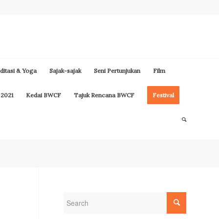
itasi & Yoga
Sajak-sajak
Seni Pertunjukan
Film
 2021
Kedai BWCF
Tajuk Rencana BWCF
Festival