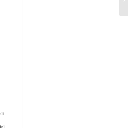
li
ol.