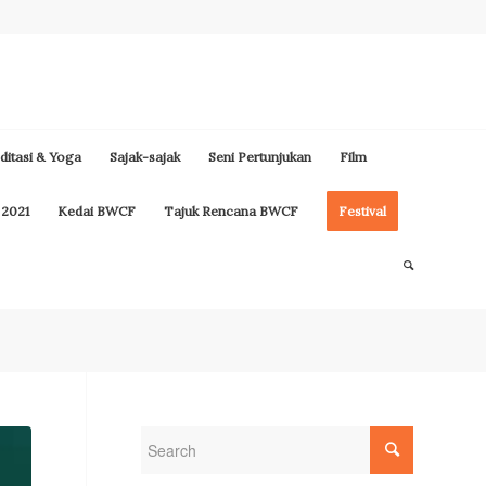
itasi & Yoga
Sajak-sajak
Seni Pertunjukan
Film
 2021
Kedai BWCF
Tajuk Rencana BWCF
Festival