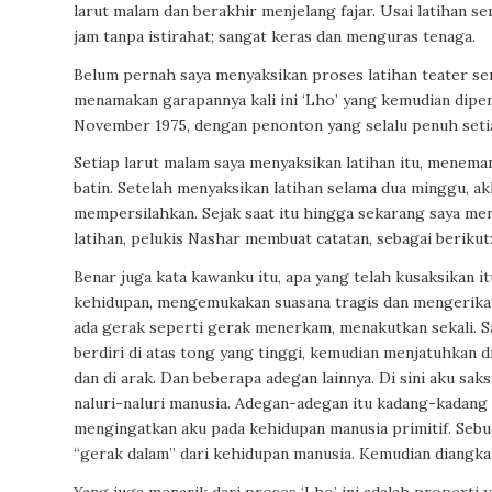
larut malam dan berakhir menjelang fajar. Usai latihan 
jam tanpa istirahat; sangat keras dan menguras tenaga.
Belum pernah saya menyaksikan proses latihan teater serup
menamakan garapannya kali ini ‘Lho’ yang kemudian dipen
November 1975, dengan penonton yang selalu penuh seti
Setiap larut malam saya menyaksikan latihan itu, menema
batin. Setelah menyaksikan latihan selama dua minggu, a
mempersilahkan. Sejak saat itu hingga sekarang saya men
latihan, pelukis Nashar membuat catatan, sebagai berikut
Benar juga kata kawanku itu, apa yang telah kusaksikan i
kehidupan, mengemukakan suasana tragis dan mengerikan.
ada gerak seperti gerak menerkam, menakutkan sekali. 
berdiri di atas tong yang tinggi, kemudian menjatuhkan 
dan di arak. Dan beberapa adegan lainnya. Di sini aku s
naluri-naluri manusia. Adegan-adegan itu kadang-kadang 
mengingatkan aku pada kehidupan manusia primitif. Sebuah
“gerak dalam” dari kehidupan manusia. Kemudian diangkat