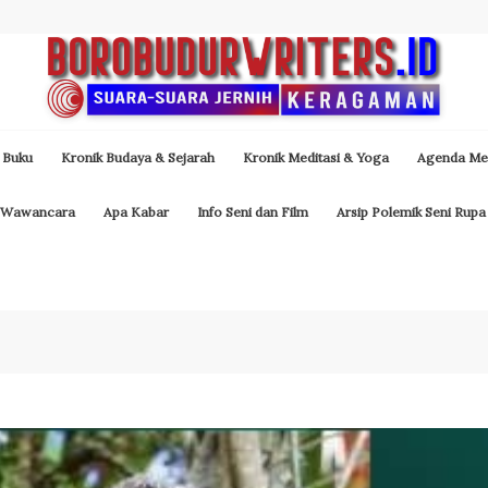
 Buku
Kronik Budaya & Sejarah
Kronik Meditasi & Yoga
Agenda Med
Wawancara
Apa Kabar
Info Seni dan Film
Arsip Polemik Seni Rupa