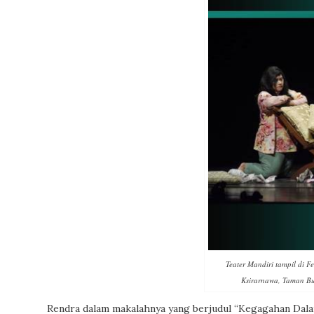
Teater Mandiri tampil di F
Ksirarnawa, Taman Bu
Rendra dalam makalahnya yang berjudul “Kegagahan Dala