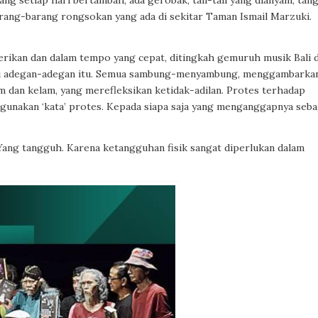
ang setiap hari bertambah; ada gerobak, tali-tali yang dianyam, tan
barang-barang rongsokan yang ada di sekitar Taman Ismail Marzuki.
rikan dan dalam tempo yang cepat, ditingkah gemuruh musik Bali 
dari adegan-adegan itu. Semua sambung-menyambung, menggambarka
am dan kelam, yang merefleksikan ketidak-adilan. Protes terhadap
nggunakan ‘kata’ protes. Kepada siapa saja yang menganggapnya seba
ng tangguh. Karena ketangguhan fisik sangat diperlukan dalam