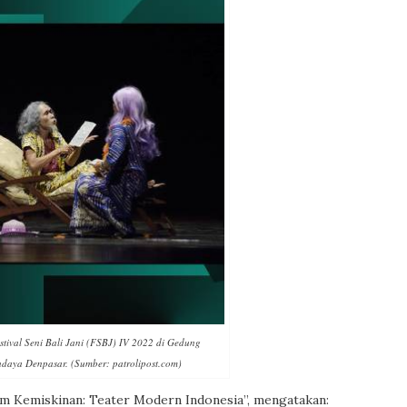
estival Seni Bali Jani (FSBJ) IV 2022 di Gedung
daya Denpasar. (Sumber: patrolipost.com)
m Kemiskinan: Teater Modern Indonesia”, mengatakan: