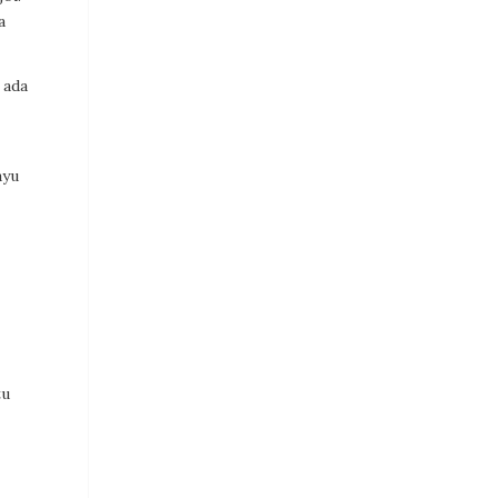
a
 ada
ayu
tu