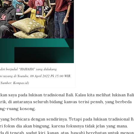
ndiri berjudul “HAHAHA” yang didukung
ni tayang di Youtube, 09 April 2022 Pk 15:00 WIB.
(Sumber: Kompas.id)
n saya pada lukisan tradisional Bali. Kalau kita melihat lukisan Bali
ik, di antaranya seluruh bidang kanvas terisi penuh, yang berbeda
ang-ruang kosong.
ang berbicara dengan sendirinya. Tetapi pada lukisan tradisional Ba
i fokus dia akan bingung, karena fokusnya tidak jelas yang mana.
a di tengah, sudut kiri, kanan, atas, bawah) berebutan untuk menonj