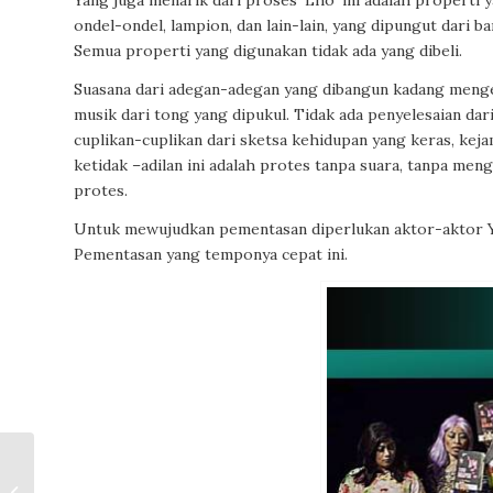
Yang juga menarik dari proses ‘Lho’ ini adalah properti y
ondel-ondel, lampion, dan lain-lain, yang dipungut dari 
Semua properti yang digunakan tidak ada yang dibeli.
Suasana dari adegan-adegan yang dibangun kadang menge
musik dari tong yang dipukul. Tidak ada penyelesaian 
cuplikan-cuplikan dari sketsa kehidupan yang keras, kej
ketidak –adilan ini adalah protes tanpa suara, tanpa me
protes.
Untuk mewujudkan pementasan diperlukan aktor-aktor Ya
Pementasan yang temponya cepat ini.
Miguel de Unamuno:
Tuturan tentang