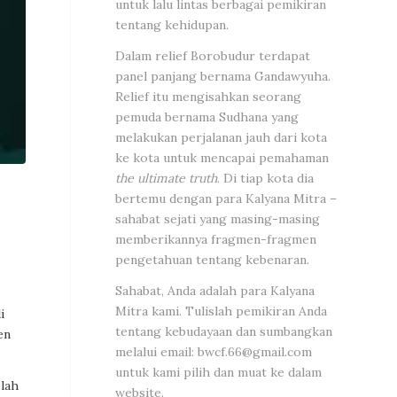
untuk lalu lintas berbagai pemikiran
tentang kehidupan.
Dalam relief Borobudur terdapat
panel panjang bernama Gandawyuha.
Relief itu mengisahkan seorang
pemuda bernama Sudhana yang
melakukan perjalanan jauh dari kota
ke kota untuk mencapai pemahaman
the ultimate truth
. Di tiap kota dia
bertemu dengan para Kalyana Mitra –
sahabat sejati yang masing-masing
memberikannya fragmen-fragmen
pengetahuan tentang kebenaran.
Sahabat, Anda adalah para Kalyana
Mitra kami. Tulislah pemikiran Anda
i
tentang kebudayaan dan sumbangkan
en
melalui email:
bwcf.66@gmail.com
untuk kami pilih dan muat ke dalam
elah
website.