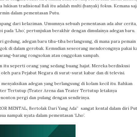
lukisan tradisional Bali itu adalah multi (banyak) fokus. Kemana saj
ermin dalam pementasan Putu.
mpang dari kelaziman. Umumnya sebuah pementasan ada alur cerita,
i pada ‘Lho’, pertunjukan berakhir dengan dimulainya adegan baru.
ari gedung, adegan baru tiba-tiba berlangsung, di mana para pemain
nggok di dalam gerobak. Kemudian seseorang mendorongnya pakai k
 barang-barang rongsokan atau onggokan sampah.
 itu seperti orang yang sedang buang hajat. Mereka berdiskusi
oleh para Pejabat Negara di surat-surat kabar dan di televisi.
menyaksikan adegan yang berlangsung di kolam kecil itu. Bahkan
ter Tertutup (Teater Arena dan Teater Tertutup letaknya
nonton pergi dan pulang dengan sendirinya.
ROR MENTAL, Bertolak Dari Yang Ada” sangat kental dalam diri Pu
mua nampak nyata dalam pementasan ‘Lho’.