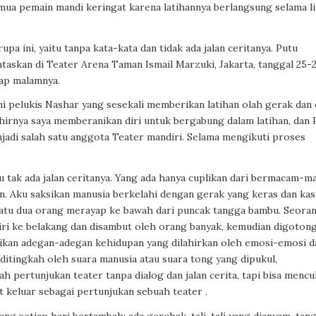
semua pemain mandi keringat karena latihannya berlangsung selama l
a ini, yaitu tanpa kata-kata dan tidak ada jalan ceritanya. Putu
taskan di Teater Arena Taman Ismail Marzuki, Jakarta, tanggal 25-
ap malamnya.
ni pelukis Nashar yang sesekali memberikan latihan olah gerak dan 
khirnya saya memberanikan diri untuk bergabung dalam latihan, dan 
jadi salah satu anggota Teater mandiri. Selama mengikuti proses
:
tu tak ada jalan ceritanya. Yang ada hanya cuplikan dari bermacam-
 Aku saksikan manusia berkelahi dengan gerak yang keras dan kas
Satu dua orang merayap ke bawah dari puncak tangga bambu. Seora
diri ke belakang dan disambut oleh orang banyak, kemudian digoton
aksikan adegan-adegan kehidupan yang dilahirkan oleh emosi-emosi d
ditingkah oleh suara manusia atau suara tong yang dipukul,
 pertunjukan teater tanpa dialog dan jalan cerita, tapi bisa mencu
 keluar sebagai pertunjukan sebuah teater .