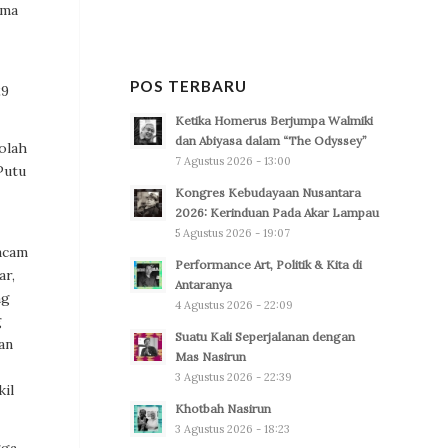
ima
POS TERBARU
29
Ketika Homerus Berjumpa Walmiki
dan Abiyasa dalam “The Odyssey”
olah
7 Agustus 2026 - 13:00
Putu
Kongres Kebudayaan Nusantara
2026: Kerinduan Pada Akar Lampau
5 Agustus 2026 - 19:07
macam
Performance Art, Politik & Kita di
ar,
Antaranya
ng
4 Agustus 2026 - 22:09
g
Suatu Kali Seperjalanan dengan
an
Mas Nasirun
3 Agustus 2026 - 22:39
kil
Khotbah Nasirun
3 Agustus 2026 - 18:23