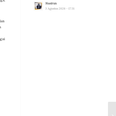
gga,
Nasirun
3 Agustus 2026 - 17:31
dan
n
gai