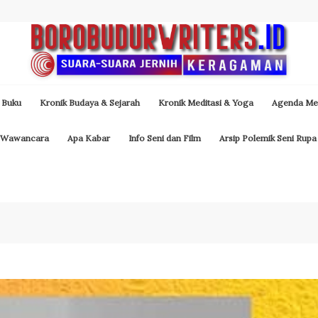
 Buku
Kronik Budaya & Sejarah
Kronik Meditasi & Yoga
Agenda Med
Wawancara
Apa Kabar
Info Seni dan Film
Arsip Polemik Seni Rupa