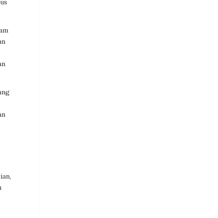
rus
lam
an
an
ang
an
ian,
n