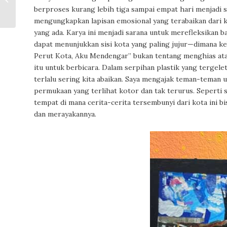
Endang Witarsa, Shin
berproses kurang lebih tiga sampai empat hari menjadi se
Tae-yong
mengungkapkan lapisan emosional yang terabaikan dari ke
sampai Patrick K...
yang ada. Karya ini menjadi sarana untuk merefleksikan 
dapat menunjukkan sisi kota yang paling jujur—dimana ke
Perut Kota, Aku Mendengar” bukan tentang menghias atau
itu untuk berbicara. Dalam serpihan plastik yang tergelet
terlalu sering kita abaikan. Saya mengajak teman-teman u
permukaan yang terlihat kotor dan tak terurus. Seperti 
tempat di mana cerita-cerita tersembunyi dari kota ini 
dan merayakannya.