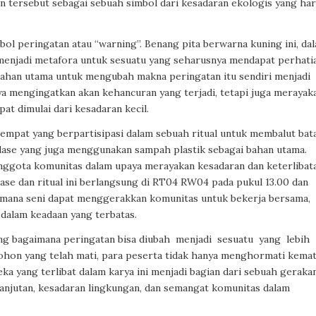
 tersebut sebagai sebuah simbol dari kesadaran ekologis yang ha
ol peringatan atau “warning”. Benang pita berwarna kuning ini, da
 menjadi metafora untuk sesuatu yang seharusnya mendapat perhati
n bahan utama untuk mengubah makna peringatan itu sendiri menjadi
anya mengingatkan akan kehancuran yang terjadi, tetapi juga merayak
t dimulai dari kesadaran kecil.
etempat yang berpartisipasi dalam sebuah ritual untuk membalut bat
olase yang juga menggunakan sampah plastik sebagai bahan utama.
anggota komunitas dalam upaya merayakan kesadaran dan keterlibat
se dan ritual ini berlangsung di RT04 RW04 pada pukul 13.00 dan
mana seni dapat menggerakkan komunitas untuk bekerja bersama,
dalam keadaan yang terbatas.
ang bagaimana peringatan bisa diubah
menjadi
sesuatu
yang
lebih
ohon yang telah mati, para peserta tidak hanya menghormati kemat
a yang terlibat dalam karya ini menjadi bagian dari sebuah geraka
anjutan, kesadaran lingkungan, dan semangat komunitas dalam