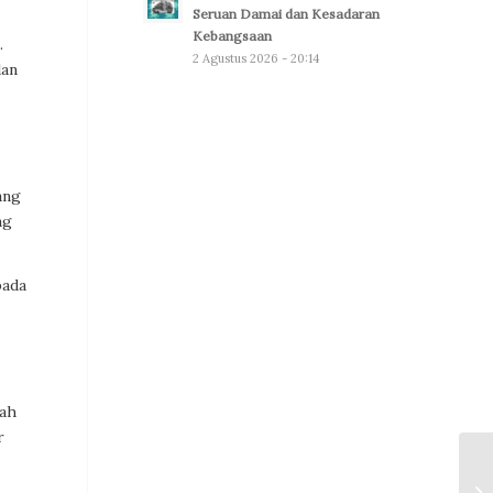
Seruan Damai dan Kesadaran
Kebangsaan
.
2 Agustus 2026 - 20:14
dan
ang
ng
pada
pah
r