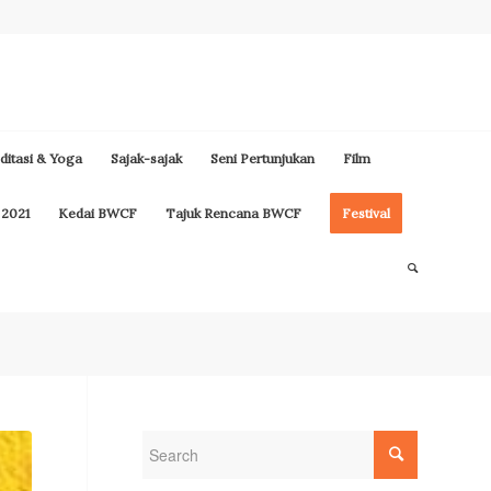
itasi & Yoga
Sajak-sajak
Seni Pertunjukan
Film
 2021
Kedai BWCF
Tajuk Rencana BWCF
Festival