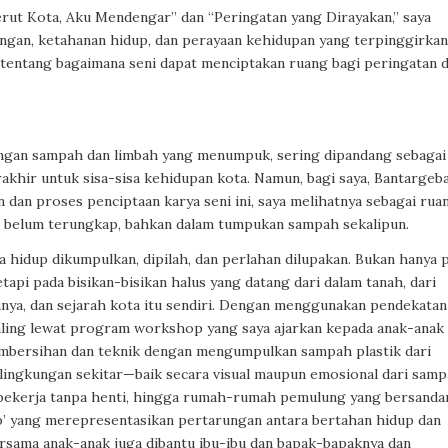
erut Kota, Aku Mendengar” dan “Peringatan yang Dirayakan,” saya
gan, ketahanan hidup, dan perayaan kehidupan yang terpinggirkan
 tentang bagaimana seni dapat menciptakan ruang bagi peringatan 
ungan sampah dan limbah yang menumpuk, sering dipandang sebagai
rakhir untuk sisa-sisa kehidupan kota. Namun, bagi saya, Bantargeb
dan proses penciptaan karya seni ini, saya melihatnya sebagai rua
g belum terungkap, bahkan dalam tumpukan sampah sekalipun.
 hidup dikumpulkan, dipilah, dan perlahan dilupakan. Bukan hanya 
tapi pada bisikan-bisikan halus yang datang dari dalam tanah, dari
nya, dan sejarah kota itu sendiri. Dengan menggunakan pendekatan
aling lewat program workshop yang saya ajarkan kepada anak-anak
pembersihan dan teknik dengan mengumpulkan sampah plastik dari
 lingkungan sekitar—baik secara visual maupun emosional dari sam
g bekerja tanpa henti, hingga rumah-rumah pemulung yang bersanda
up’ yang merepresentasikan pertarungan antara bertahan hidup dan
sama anak-anak juga dibantu ibu-ibu dan bapak-bapaknya dan