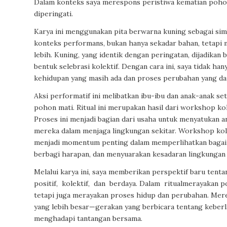
Dalam konteks saya merespons peristiwa kematian pohon
diperingati.
Karya ini menggunakan pita berwarna kuning sebagai simb
konteks performans, bukan hanya sekadar bahan, tetapi
lebih. Kuning, yang identik dengan peringatan, dijadika
bentuk selebrasi kolektif. Dengan cara ini, saya tidak h
kehidupan yang masih ada dan proses perubahan yang dapa
Aksi performatif ini melibatkan ibu-ibu dan anak-anak s
pohon mati. Ritual ini merupakan hasil dari workshop k
Proses ini menjadi bagian dari usaha untuk menyatukan 
mereka dalam menjaga lingkungan sekitar. Workshop kola
menjadi momentum penting dalam memperlihatkan bagai
berbagi harapan, dan menyuarakan kesadaran lingkungan 
Melalui karya ini, saya memberikan perspektif baru tent
positif,
kolektif,
dan
berdaya.
Dalam
ritualmerayakan p
tetapi juga merayakan proses hidup dan perubahan. Merek
yang lebih besar—gerakan yang berbicara tentang keberl
menghadapi tantangan bersama.