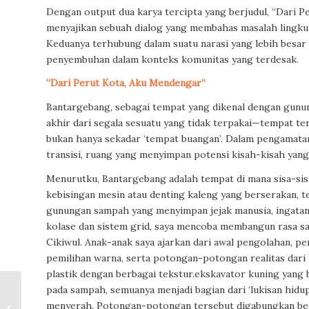
Dengan output dua karya tercipta yang berjudul, “Dari P
menyajikan sebuah dialog yang membahas masalah lingkun
Keduanya terhubung dalam suatu narasi yang lebih besar
penyembuhan dalam konteks komunitas yang terdesak.
“Dari Perut Kota, Aku
Mendengar”
Bantargebang, sebagai tempat yang dikenal dengan gun
akhir dari segala sesuatu yang tidak terpakai—tempat te
bukan hanya sekadar ‘tempat buangan’. Dalam pengamatan 
transisi, ruang yang menyimpan potensi kisah-kisah yan
Menurutku, Bantargebang adalah tempat di mana sisa-sisa
kebisingan mesin atau denting kaleng yang berserakan, te
gunungan sampah yang menyimpan jejak manusia, ingatan
kolase dan sistem grid, saya mencoba membangun rasa s
Cikiwul. Anak-anak saya ajarkan dari awal pengolahan, 
pemilihan warna, serta potongan-potongan realitas dari
plastik dengan berbagai tekstur.ekskavator kuning yan
Seni Rupa
pada sampah, semuanya menjadi bagian dari ‘lukisan hid
Sepakbola: dari
menyerah. Potongan-potongan tersebut digabungkan ber