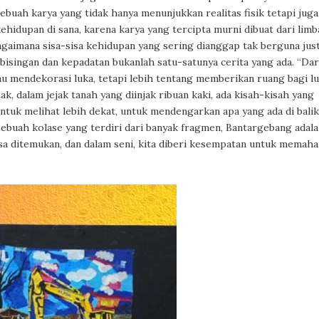
buah karya yang tidak hanya menunjukkan realitas fisik tetapi juga
hidupan di sana, karena karya yang tercipta murni dibuat dari lim
bagaimana sisa-sisa kehidupan yang sering dianggap tak berguna jus
bisingan dan kepadatan bukanlah satu-satunya cerita yang ada. “Dar
 mendekorasi luka, tetapi lebih tentang memberikan ruang bagi l
ak, dalam jejak tanah yang diinjak ribuan kaki, ada kisah-kisah yang
ntuk melihat lebih dekat, untuk mendengarkan apa yang ada di balik
sebuah kolase yang terdiri dari banyak fragmen, Bantargebang adal
bisa ditemukan, dan dalam seni, kita diberi kesempatan untuk memah