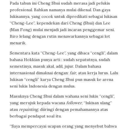
Pada tahun ini Cheng Shui sudah merasa jadi pelukis
profesional. Bahkan namanya mulai dikenal. Dan gaya
lukisannya, yang cocok untuk dipredikati sebagai lukisan
“Cheng-Lee”, kependekan dari Cheng (Shui) dan Lee
(Man Fong) mulai menjadi jadi incaran penggemar seni.
Biro lelang dengan rutin menawarkannya sebagai
lot
menarik.
Sementara kata “Cheng-Lee”, yang dibaca “cengli”, dalam
bahasa Hokkian punya arti : sudah sepatutnya, sudah
semestinya, masuk akal, adil, jujur. Dalam bahasa
internasional dimaknai dengan:
fair
, atau kerja lurus. Lalu
lukisan “cengli” karya Cheng Shui pun masuk ke arena
seni lukis Indonesia dengan mulus.
Masuknya Cheng Shui dalam wahana seni lukis “cengli”,
yang merujuk kepada wacana
follower
, “lukisan ulang”
atau
repainting
, diiringi dengan pemahamannya atas
berbagai pendapat soal itu.
“Saya mempercayai ucapan orang yang menyebut bahwa