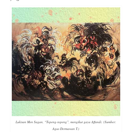
Lukisan Men Sagan, “Topeng-topeng”, mengikut gaya Affandi. (Sumber:
Agus Dermawan T.)