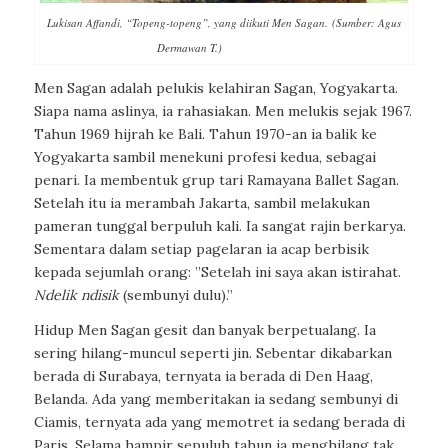
Lukisan Affandi, “Topeng-topeng”, yang diikuti Men Sagan. (Sumber: Agus
Dermawan T.)
Men Sagan adalah pelukis kelahiran Sagan, Yogyakarta.
Siapa nama aslinya, ia rahasiakan. Men melukis sejak 1967.
Tahun 1969 hijrah ke Bali. Tahun 1970-an ia balik ke
Yogyakarta sambil menekuni profesi kedua, sebagai
penari. Ia membentuk grup tari Ramayana Ballet Sagan.
Setelah itu ia merambah Jakarta, sambil melakukan
pameran tunggal berpuluh kali. Ia sangat rajin berkarya.
Sementara dalam setiap pagelaran ia acap berbisik
kepada sejumlah orang: ”Setelah ini saya akan istirahat.
Ndelik ndisik
(sembunyi dulu).”
Hidup Men Sagan gesit dan banyak berpetualang. Ia
sering hilang-muncul seperti jin. Sebentar dikabarkan
berada di Surabaya, ternyata ia berada di Den Haag,
Belanda. Ada yang memberitakan ia sedang sembunyi di
Ciamis, ternyata ada yang memotret ia sedang berada di
Paris. Selama hampir sepuluh tahun ia menghilang tak