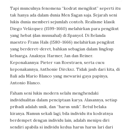
Tapi munculnya fenomena “kodrat mengikut” seperti itu
tak hanya ada dalam dunia Men Sagan saja. Sejarah seni
lukis dunia memberi sejumlah contoh. Realisme klasik
Diego Velázquez (1599-1660) melahirkan para pengikut
yang hebat (dan muuuahal) di Spanyol. Di Belanda
maestro Frans Hals (1580-1666) melahirkan pengikut
yang berderet-deret, bahkan sebagian dalam lingkup
keluarga. Anaknya: Harmer, Jan dan Reiner.
Keponakannya: Pieter van Roestraen, serta cucu
keponakannya, Anthonie Dircksz. Tidak jauh dari kita, di
Bali ada Mario Blanco yang mewarisi gaya papinya,
Antonio Blanco.
Faham seni lukis modern selalu menghendaki
individualitas dalam penciptaan karya. Alasannya, setiap
pribadi adalah unik, dan “harus unik”. Betul belaka
kiranya. Namun sekali lagi, bila individu itu kodratnya
berdempet dengan individu lain, adalah menipu diri
sendiri apabila si individu kedua harus harus lari dari