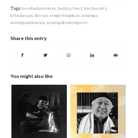
Tags:
borobudurwriters
,
budaya
,
bwcf
,
bwcfsociety
,
kebudayaan
,
literasi
,
senipertunjukan
,
senirupa
,
senirupaindonesia
,
senirupakontemporer
Share this entry
You might also like