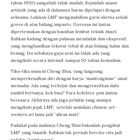
tahun 1950) sangatlah tidak mudah. Sejumlah anasir
artistik yang ada di dalamnya harus dipelajari dengan
seksama. Lukisan LMF mengandalkan garis sketsa sekali
gores di atas bidang impasto. Goresan ini lantas
dipertemukan dengan basuhan lembut teknik dusel.
Bahkan kadang dengan pulasan mendadak dan ekspresif,
yang menghasilkan tekstur tebal di atas bidang halus dan
bening. Itu sebabnya gaya seni ini tidak ada yang
mengikuti secara intensif, sampai 50 tahun kemudian.
Tiba-tiba muncul Cheng Shui, yang langsung
memperkenalkan diri dengan karya “manfongisme” amat
memadai. Ada yang terkejut dan mengernyitkan dahi
sambil bertanya, kok bisa? Para kolektor pun lantas
bersuara: Akhirnya ada juga pelukis yang mampu
mengikuti jejak LMF,
setelah asimilasi
chinese art-
western art
lama jadi “aliran mati”.
Padahal pada mulanya Cheng Shui bukanlah pengikut
LMF yang fanatik. Bahkan tak pernah bercita-cita jadi
pelukis “reinkarnasi”.