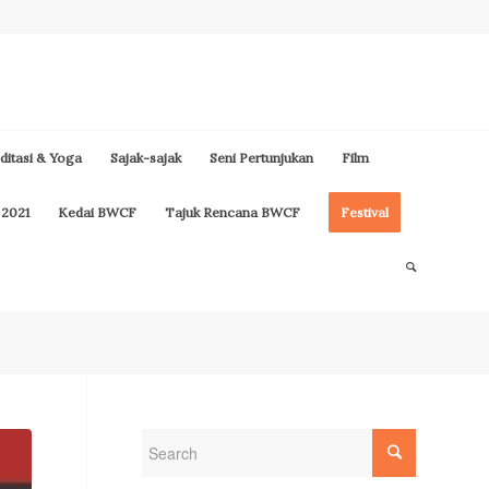
itasi & Yoga
Sajak-sajak
Seni Pertunjukan
Film
 2021
Kedai BWCF
Tajuk Rencana BWCF
Festival