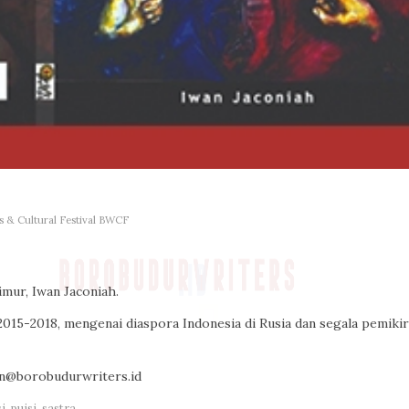
 & Cultural Festival BWCF
mur, Iwan Jaconiah.
i 2015-2018, mengenai diaspora Indonesia di Rusia dan segala pemiki
min@borobudurwriters.id
i
,
puisi
,
sastra