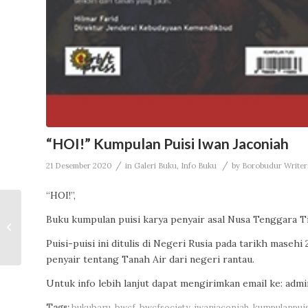
“HOI!” Kumpulan Puisi Iwan Jaconiah
/
/
21 Desember 2020
in
Galeri Buku
,
Info Buku
by
Borobudur Writers
“HOI!”,
Buku kumpulan puisi karya penyair asal Nusa Tenggara Ti
Brutalitas Iman
Puisi-puisi ini ditulis di Negeri Rusia pada tarikh maseh
penyair tentang Tanah Air dari negeri rantau.
Untuk info lebih lanjut dapat mengirimkan email ke: ad
Tags:
bukubaru
,
bwcf
,
bwcfsociety
,
iwanjaconiah
,
kumpulanpuis