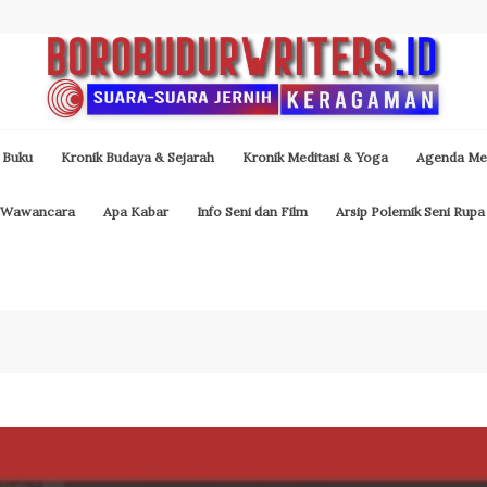
 Buku
Kronik Budaya & Sejarah
Kronik Meditasi & Yoga
Agenda Med
Wawancara
Apa Kabar
Info Seni dan Film
Arsip Polemik Seni Rupa