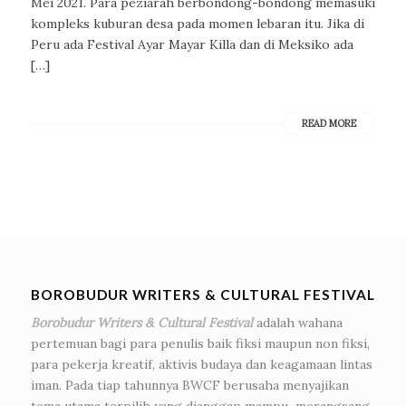
Mei 2021. Para peziarah berbondong-bondong memasuki
kompleks kuburan desa pada momen lebaran itu. Jika di
Peru ada Festival Ayar Mayar Killa dan di Meksiko ada
[…]
READ MORE
BOROBUDUR WRITERS & CULTURAL FESTIVAL
Borobudur Writers & Cultural Festival
adalah wahana
pertemuan bagi para penulis baik fiksi maupun non fiksi,
para pekerja kreatif, aktivis budaya dan keagamaan lintas
iman. Pada tiap tahunnya BWCF berusaha menyajikan
tema utama terpilih yang dianggap mampu merangsang