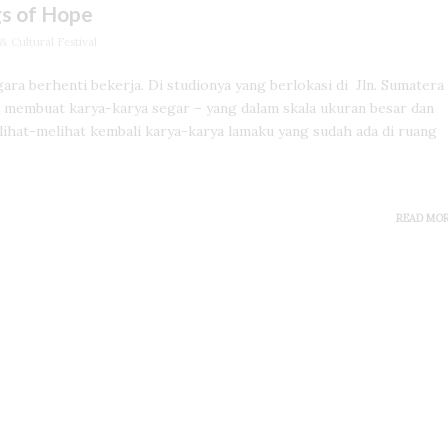
gs of Hope
 Cultural Festival
ra berhenti bekerja. Di studionya yang berlokasi di Jln. Sumatera
Ia membuat karya-karya segar – yang dalam skala ukuran besar dan
lihat-melihat kembali karya-karya lamaku yang sudah ada di ruang
READ MO