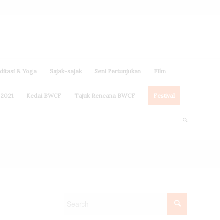
itasi & Yoga
Sajak-sajak
Seni Pertunjukan
Film
 2021
Kedai BWCF
Tajuk Rencana BWCF
Festival