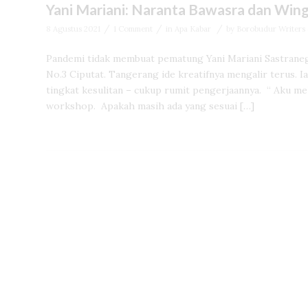
Yani Mariani: Naranta Bawasra dan Win
/
/
/
8 Agustus 2021
1 Comment
in
Apa Kabar
by
Borobudur Writers &
Pandemi tidak membuat pematung Yani Mariani Sastranega
No.3 Ciputat. Tangerang ide kreatifnya mengalir terus. 
tingkat kesulitan – cukup rumit pengerjaannya. “ Aku me
workshop. Apakah masih ada yang sesuai […]