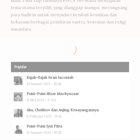
iman. Pada tiap tahunnya BWCF berusaha menyajikan
tema utama terpilih yang dianggap mampu merangsang
para hadirin untuk menyadari kembali keunikan dan
kekayaan berbagai pemikiran sastra, kesenian dan religi
nusantara.
Popular
Sajak-Sajak Iwan Jaconiah
14 Januari 2021 - 15:46
Puisi-Puisi Nizar Machyuzaar
15 Mei 2021 - 17:04
Aku, Chekhov dan Anjing Kesayangannya
6 Februari 2021 - 11:41
Puisi-Puisi Iyut Fitra
10 Januari 2021 - 16:52