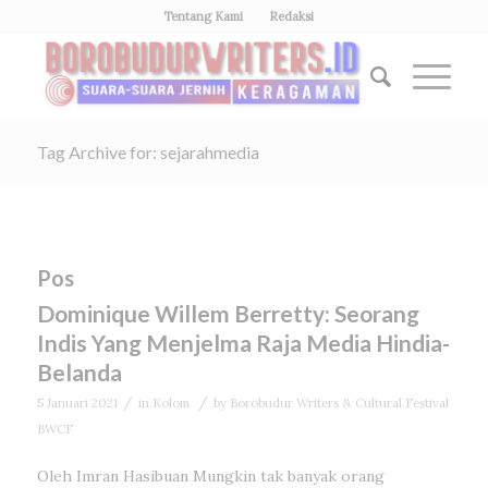
Tentang Kami
Redaksi
Tag Archive for: sejarahmedia
Pos
Dominique Willem Berretty: Seorang
Indis Yang Menjelma Raja Media Hindia-
Belanda
/
/
5 Januari 2021
in
Kolom
by
Borobudur Writers & Cultural Festival
BWCF
Oleh Imran Hasibuan Mungkin tak banyak orang