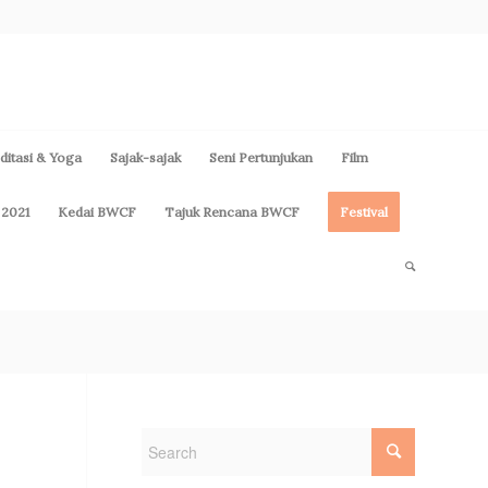
itasi & Yoga
Sajak-sajak
Seni Pertunjukan
Film
 2021
Kedai BWCF
Tajuk Rencana BWCF
Festival