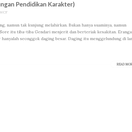
ungan Pendidikan Karakter)
 BWCF
g, namun tak kunjung melahirkan. Bukan hanya suaminya, namun
Sore itu tiba-tiba Gendari menjerit dan berteriak kesakitan. Erang
ar hanyalah seonggok daging besar. Daging itu menggelundung di lan
READ MO