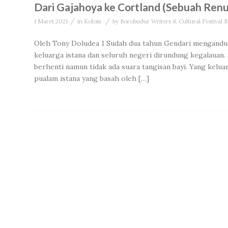
Dari Gajahoya ke Cortland (Sebuah Ren
/
/
1 Maret 2021
in
Kolom
by
Borobudur Writers & Cultural Festival
Oleh Tony Doludea 1 Sudah dua tahun Gendari mengandun
keluarga istana dan seluruh negeri dirundung kegalauan. 
berhenti namun tidak ada suara tangisan bayi. Yang kelu
pualam istana yang basah oleh […]