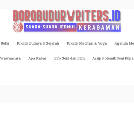
 Buku
Kronik Budaya & Sejarah
Kronik Meditasi & Yoga
Agenda Med
Wawancara
Apa Kabar
Info Seni dan Film
Arsip Polemik Seni Rupa