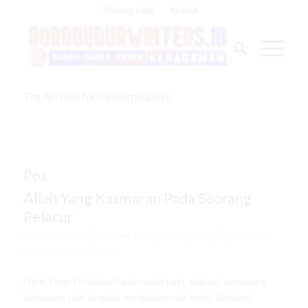
Tentang Kami
Redaksi
Tag Archive for: redeeminglove
Pos
Allah Yang Kasmaran Pada Seorang
Pelacur
/
/
28 Februari 2023
in
Kronik Budaya dan Sejarah
by
Borobudur
Writers & Cultural Festival
Oleh Tony Doludea Pada suatu hari, selesai memanen
kebunnya dan hendak menjualnya ke kota. Michael