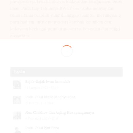
para pekerja kreatif, aktivis budaya dan keagamaan lintas
iman. Pada tiap tahunnya BWCF berusaha menyajikan
tema utama terpilih yang dianggap mampu merangsang
para hadirin untuk menyadari kembali keunikan dan
kekayaan berbagai pemikiran sastra, kesenian dan religi
nusantara.
Popular
Sajak-Sajak Iwan Jaconiah
14 Januari 2021 - 15:46
Puisi-Puisi Nizar Machyuzaar
15 Mei 2021 - 17:04
Aku, Chekhov dan Anjing Kesayangannya
6 Februari 2021 - 11:41
Puisi-Puisi Iyut Fitra